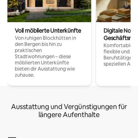
Voll möblierte Unterkünfte
Digitale Noma
Geschäftsrei
Von ruhigen Blockhütten in
den Bergen bis hin zu
Komfortable Un
praktischen
flexible und o
Stadtwohnungen – diese
Berufstätige 
möblierten Unterkünfte
speziellen Arbe
bieten dir Ausstattung wie
zuhause.
Ausstattung und Vergünstigungen für
längere Aufenthalte