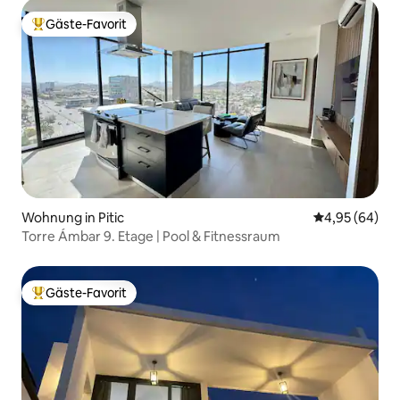
Gäste-Favorit
Beliebter Gäste-Favorit.
Wohnung in Pitic
Durchschnittl
4,95 (64)
Torre Ámbar 9. Etage | Pool & Fitnessraum
Gäste-Favorit
Beliebter Gäste-Favorit.