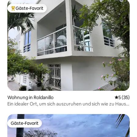
Gäste-Favorit
Beliebter Gäste-Favorit.
Wohnung in Roldanillo
Durchschn
5 (35)
Ein idealer Ort, um sich auszuruhen und sich wie zu Hause
zu fühlen
Gäste-Favorit
Gäste-Favorit