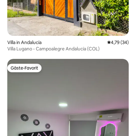
Villa in Andalucía
Durchschnitt
4,79 (34)
Villa Lugano - Campoalegre Andalucía (COL)
Gäste-Favorit
Gäste-Favorit