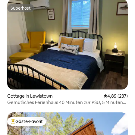
Superhost
Superhost
Cottage in Lewistown
Durchschnittli
4,89 (237)
Gemütliches Ferienhaus 40 Minuten zur PSU, 5 Minuten
zur Innenstadt
Gäste-Favorit
Beliebter Gäste-Favorit.