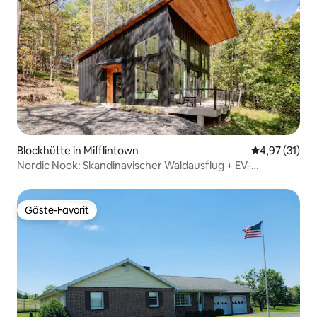
Blockhütte in Mifflintown
Durchschnitt
4,97 (31)
Nordic Nook: Skandinavischer Waldausflug + EV-
Ladegerät
Gäste-Favorit
Gäste-Favorit