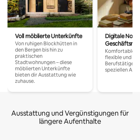
Voll möblierte Unterkünfte
Digitale Noma
Geschäftsrei
Von ruhigen Blockhütten in
den Bergen bis hin zu
Komfortable Un
praktischen
flexible und o
Stadtwohnungen – diese
Berufstätige 
möblierten Unterkünfte
speziellen Arbe
bieten dir Ausstattung wie
zuhause.
Ausstattung und Vergünstigungen für
längere Aufenthalte