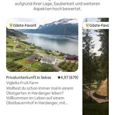
aufgrund ihrer Lage, Sauberkeit und weiteren
Aspekten hoch bewertet.
Gäste-Favorit
Gäste-Favorit
Beliebter Gäste-Favorit.
Beliebter Gäste-F
Privatunterkunft in Sekse
Durchschnittliche Bewertung: 4
4,97 (679)
Vigleiks Fruit Farm
Wolltest du schon immer mal in einem
Obstgarten in Hardanger leben?
Willkommen im Leben auf einem
Obstbauernhof in Hardanger, mit
unverschämt guter Aussicht und
wunderbar frischer Luft. Du wohnst in