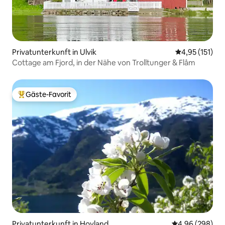
Privatunterkunft in Ulvik
Durchschnittl
4,95 (151)
Cottage am Fjord, in der Nähe von Trolltunger & Flåm
Gäste-Favorit
Beliebter Gäste-Favorit.
Privatunterkunft in Hovland
Durchschnittli
4,96 (298)