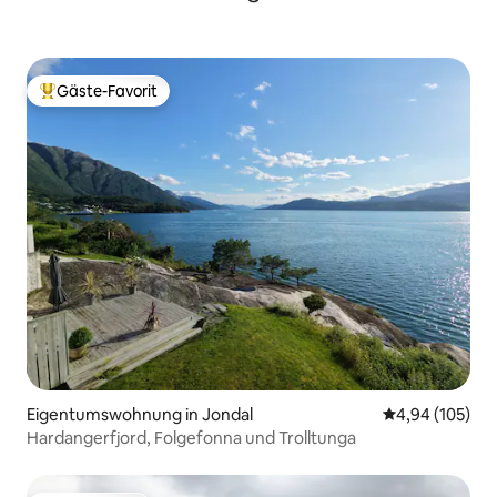
Gäste-Favorit
Beliebter Gäste-Favorit.
Eigentumswohnung in Jondal
Durchschnittli
4,94 (105)
Hardangerfjord, Folgefonna und Trolltunga