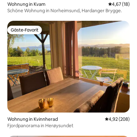
Wohnung in Kvam
Durchschnitt
4,67 (18)
Schöne Wohnung in Norheimsund, Hardanger Brygge.
Gäste-Favorit
Gäste-Favorit
Wohnung in Kvinnherad
Durchschnittli
4,92 (208)
Fjordpanorama in Herøysundet