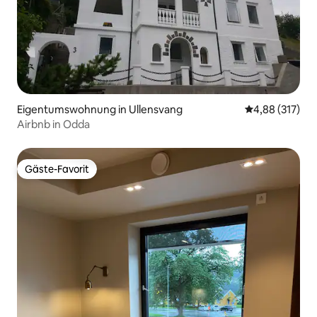
Eigentumswohnung in Ullensvang
Durchschnittl
4,88 (317)
Airbnb in Odda
Gäste-Favorit
Gäste-Favorit