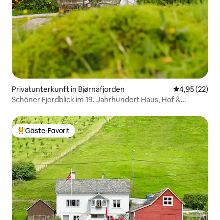
Privatunterkunft in Bjørnafjorden
Durchschnitt
4,95 (22)
Schöner Fjordblick im 19. Jahrhundert Haus, Hof &
Bäckerei
Gäste-Favorit
Beliebter Gäste-Favorit.