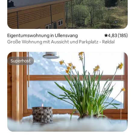
Eigentumswohnung in Ullensvang
Durchschnittl
4,83 (185)
Große Wohnung mit Aussicht und Parkplatz - Røldal
Superhost
Superhost