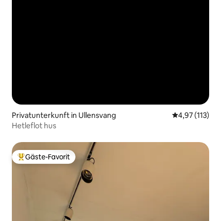
Privatunterkunft in Ullensvang
Durchschnittl
4,97 (113)
Hetleflot hus
Gäste-Favorit
Beliebter Gäste-Favorit.