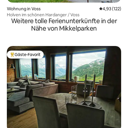
Wohnung in Voss
Durchschnittl
4,93 (122)
Holven im schönen Hardanger / Voss
Weitere tolle Ferienunterkünfte in der
Nähe von Mikkelparken
Gäste-Favorit
Beliebter Gäste-Favorit.