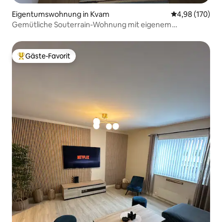
Eigentumswohnung in Kvam
Durchschnittli
4,98 (170)
Gemütliche Souterrain-Wohnung mit eigenem
Außenbereich
Gäste-Favorit
Beliebter Gäste-Favorit.