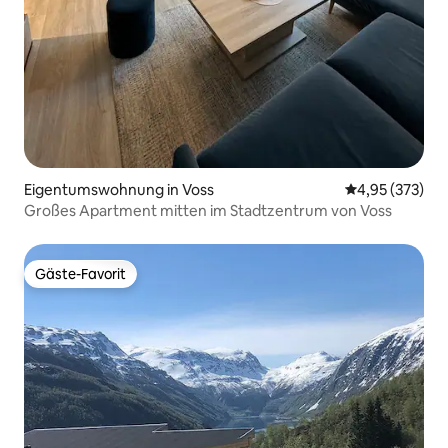
Eigentumswohnung in Voss
Durchschnittli
4,95 (373)
Großes Apartment mitten im Stadtzentrum von Voss
Gäste-Favorit
Gäste-Favorit