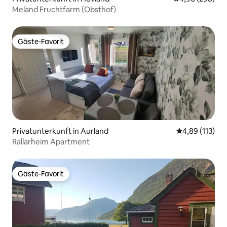
Meland Fruchtfarm (Obsthof)
Gäste-Favorit
Gäste-Favorit
Privatunterkunft in Aurland
Durchschnittl
4,89 (113)
Rallarheim Apartment
Gäste-Favorit
Gäste-Favorit