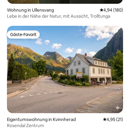
Wohnung in Ullensvang
Durchschnittli
4,94 (180)
Lebe in der Nähe der Natur, mit Aussicht, Trolltunga
Gäste-Favorit
Gäste-Favorit
Eigentumswohnung in Kvinnherad
Durchschnitt
4,95 (21)
Rosendal Zentrum