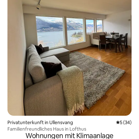
Privatunterkunft in Ullensvang
Durchschni
5 (34)
Familienfreundliches Haus in Lofthus
Wohnungen mit Klimaanlage