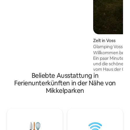
einer charmanten Holzhütte (oder
einem Chalet, wenn wir uns französisch
fühlen), in der bis zu sieben Personen
schlafen können. Inmitten von
Obstgärten, Apfelweinkellereien,
Bergen und Fjorden gelegen, ist es ein
perfekter Ausgangspunkt für
Zelt in Voss
Wanderungen wie Trolltunga und
Glamping Voss
Dronningstien, nahegelegene
Wasserfälle, frisches Obst in der Saison
Willkommen bei Tu
und sogar Kajakfahren oder SUP auf
Ein paar Minuten 
dem Fjord. Oder entspannen Sie sich
und die schöne Br
einfach und genießen Sie die Aussicht.
vom Haus der Gast
Beliebte Ausstattung in
magischer Ort im 
Sie sich entspann
Ferienunterkünften in der Nähe von
Flusses genießen 
Mikkelparken
Hektik des Alltags v
bequeme Betten (1
Einzelbett und die 
Zustellbett aufzus
warme Bettdecken
Schaffelle und ei
Wenn Sie ein erfr
brauchen, können 