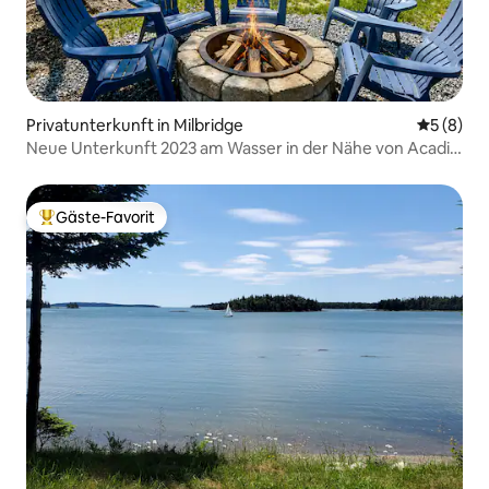
Privatunterkunft in Milbridge
Durchschn
5 (8)
Neue Unterkunft 2023 am Wasser in der Nähe von Acadia
mit Whirlpool
Gäste-Favorit
Beliebter Gäste-Favorit.