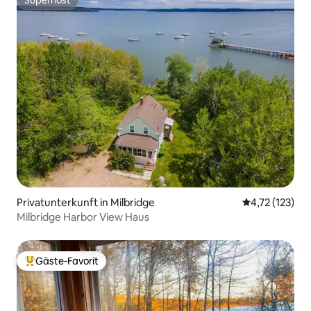
Superhost
Superhost
Privatunterkunft in Milbridge
Durchschnittl
4,72 (123)
Milbridge Harbor View Haus
Gäste-Favorit
Beliebter Gäste-Favorit.