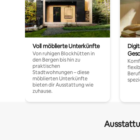
Voll möblierte Unterkünfte
Digi
Gesc
Von ruhigen Blockhütten in
den Bergen bis hin zu
Komfo
praktischen
flexi
Stadtwohnungen – diese
Beru
möblierten Unterkünfte
spezi
bieten dir Ausstattung wie
zuhause.
Ausstattu