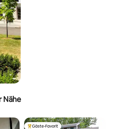
er Nähe
Gäste-Favorit
Beliebter Gäste-Favorit.