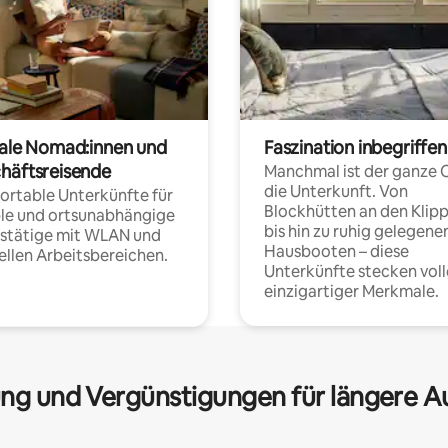
tale Nomad:innen und
Faszination inbegriffen
häftsreisende
Manchmal ist der ganze 
die Unterkunft. Von
rtable Unterkünfte für
Blockhütten an den Klip
ble und ortsunabhängige
bis hin zu ruhig gelegene
fstätige mit WLAN und
Hausbooten – diese
ellen Arbeitsbereichen.
Unterkünfte stecken voll
einzigartiger Merkmale.
ng und Vergünstigungen für längere A