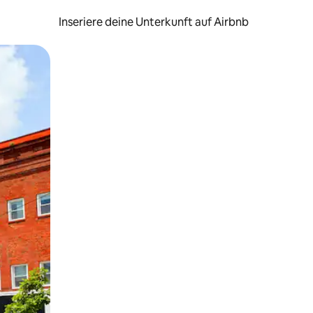
Inseriere deine Unterkunft auf Airbnb
h Berühren oder Wischgesten.