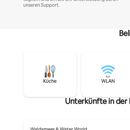
unseren Support.
Bel
Küche
WLAN
Unterkünfte in der
Waldameer & Water World