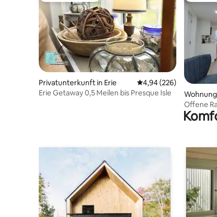
Privatunterkunft in Erie
Durchschnittliche Bewe
4,94 (226)
Erie Getaway 0,5 Meilen bis Presque Isle
Wohnung i
Offene Ra
Komfo
Presque I