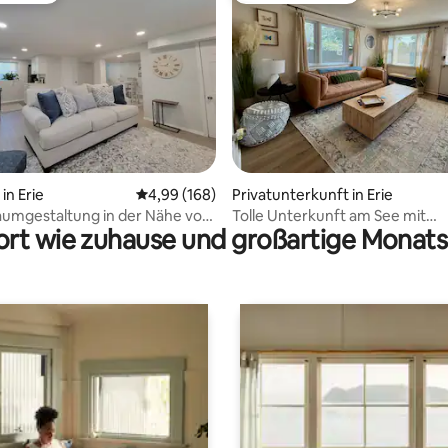
rtung: 4,94 von 5, 226 Bewertungen
n Erie
Durchschnittliche Bewertung: 4,99 von 5, 1
4,99 (168)
Privatunterkunft in Erie
umgestaltung in der Nähe von
Tolle Unterkunft am See mit
rt wie zuhause und großartige Monats
sle und dem Lake Erie.
Strandzugang und Whirlpool