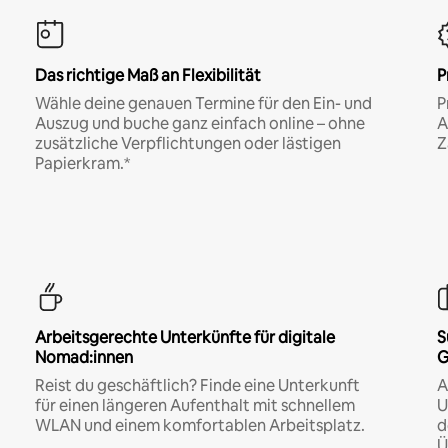
Das richtige Maß an Flexibilität
P
Wähle deine genauen Termine für den Ein- und
P
Auszug und buche ganz einfach online – ohne
A
zusätzliche Verpflichtungen oder lästigen
Z
Papierkram.*
Arbeitsgerechte Unterkünfte für digitale
S
Nomad:innen
G
Reist du geschäftlich? Finde eine Unterkunft
A
für einen längeren Aufenthalt mit schnellem
U
WLAN und einem komfortablen Arbeitsplatz.
d
Ü