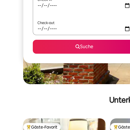
Check-out
Suche
Unterk
Gäste-Favorit
Gäste
Beliebter Gäste-Favorit.
Beliebte