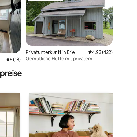
Privatunterkunft in Erie
Durchschnittliche Bew
4,93 (422)
Gemütliche Hütte mit privatem
68 Bewertungen
Durchschnittliche Bewertung: 5 von 5, 18 Bewertungen
5 (18)
Whirlpool
preise