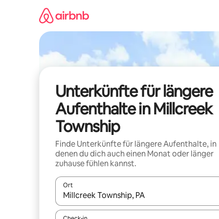
Zu
Inhalten
springen
Unterkünfte für längere
Aufenthalte in Millcreek
Township
Finde Unterkünfte für längere Aufenthalte, in
denen du dich auch einen Monat oder länger
zuhause fühlen kannst.
Ort
Wenn Ergebnisse verfügbar sind, navigiere mit d
Check-in