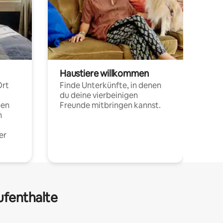
Haustiere willkommen
Ort
Finde Unterkünfte, in denen
du deine vierbeinigen
pen
Freunde mitbringen kannst.
n
er
ufenthalte