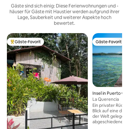
Gäste sind sich einig: Diese Ferienwohnungen und -
häuser für Gäste mit Haustier werden aufgrund ihrer
Lage, Sauberkeit und weiterer Aspekte hoch
bewertet.
Gäste-Favorit
Gäste-Favorit
Beliebter Gäste-Favorit.
Gäste-Favorit
Insel in Puerto Ga
La Querencia
Ein privater Rückzugsort. Mi
Blick auf eine de
der Welt gelegen, 
abgeschiedene Flu
Zivilisation. Mit direktem Zugang zum