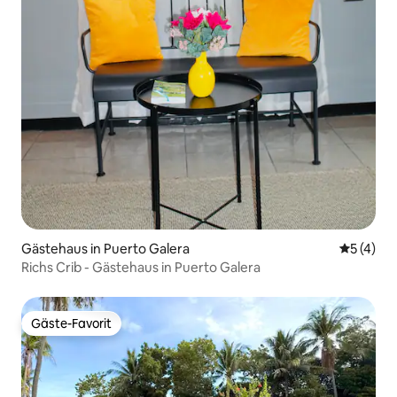
Gästehaus in Puerto Galera
Durchsch
5 (4)
Richs Crib - Gästehaus in Puerto Galera
Gäste-Favorit
Gäste-Favorit