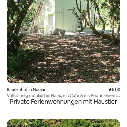
Bauernhof in Naujan
Durchsch
5 (3)
Vollständig möbliertes Haus, ein Café & ein Pool in einem
Private Ferienwohnungen mit Haustier
Wald!