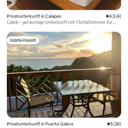
Privatunterkunft in Calapan
Durchschni
4,5 (4)
Caleb – geräumige Unterkunft mit 1 Schlafzimmer für
Rucksacktourist:innen + WLAN
Gäste-Favorit
Gäste-Favorit
Privatunterkunft in Puerto Galera
Durchschni
5 (26)