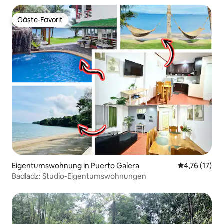
Gäste-Favorit
Gäste-Favorit
Eigentumswohnung in Puerto Galera
Durchschnitt
4,76 (17)
Badladz: Studio-Eigentumswohnungen