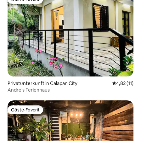
Gäste-Favorit
Privatunterkunft in Calapan City
Durchschnitt
4,82 (11)
Andreis Ferienhaus
Gäste-Favorit
Gäste-Favorit