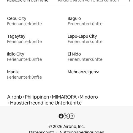
Reiseziele in der Nähe
Andere Arten von Unterkünften
To
Cebu City
Baguio
Ferienunterkünfte
Ferienunterkünfte
Tagaytay
Lapu-Lapu City
Ferienunterkünfte
Ferienunterkünfte
Iloilo City
El Nido
Ferienunterkünfte
Ferienunterkünfte
Manila
Mehr anzeigen
Ferienunterkünfte
Airbnb
Philippinen
MIMAROPA
Mindoro
Haustierfreundliche Unterkünfte
© 2026 Airbnb, Inc.
Datenschutz
Nutzungsbedingungen