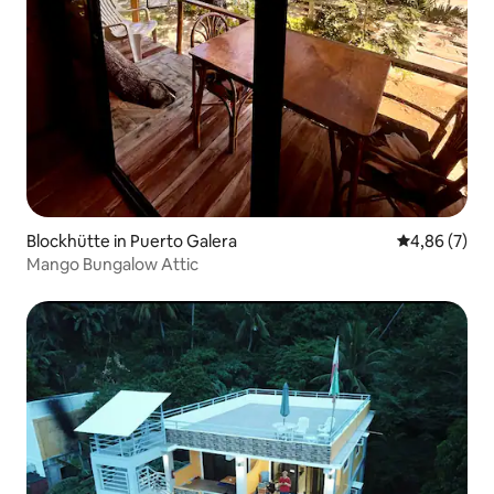
Blockhütte in Puerto Galera
Durchschnitt
4,86 (7)
Mango Bungalow Attic