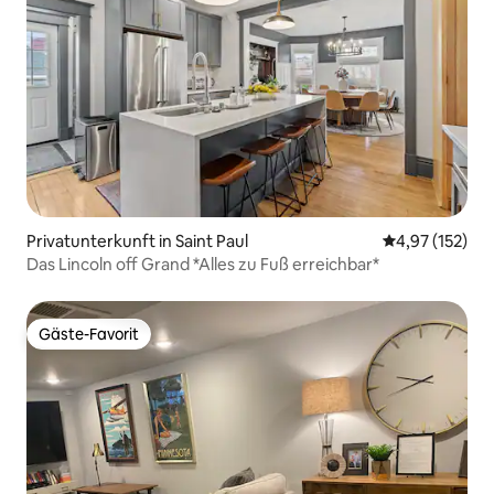
Privatunterkunft in Saint Paul
Durchschnittl
4,97 (152)
Das Lincoln off Grand *Alles zu Fuß erreichbar*
Gäste-Favorit
Gäste-Favorit