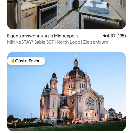
Eigentumswohnung in Minneapolis
Durchschnittl
4,87 (135)
MINNeSTAY* Sable 507 | North Loop | Zielzentrum
Gäste-Favorit
Beliebter Gäste-Favorit.