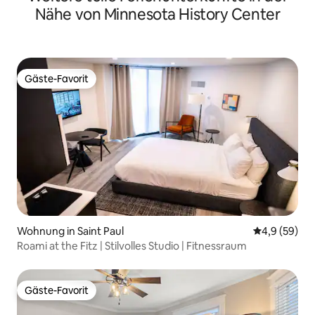
Nähe von Minnesota History Center
Gäste-Favorit
Gäste-Favorit
Wohnung in Saint Paul
Durchschnitt
4,9 (59)
Roami at the Fitz | Stilvolles Studio | Fitnessraum
Gäste-Favorit
Gäste-Favorit