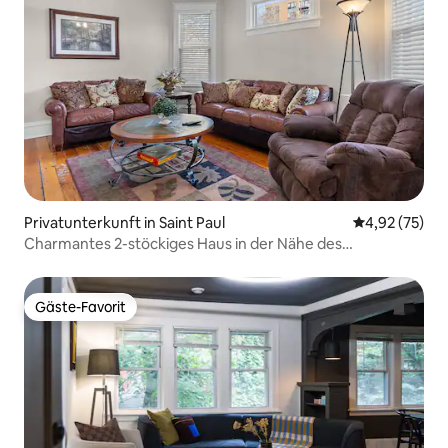
Privatunterkunft in Saint Paul
Durchschnitt
4,92 (75)
Charmantes 2-stöckiges Haus in der Nähe des
Veranstaltungsortes
Gäste-Favorit
Gäste-Favorit