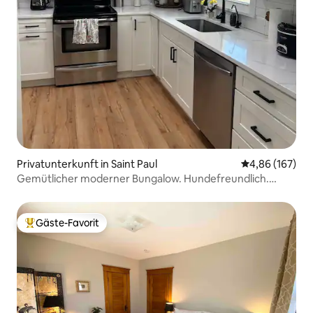
Privatunterkunft in Saint Paul
Durchschnittli
4,86 (167)
Gemütlicher moderner Bungalow. Hundefreundlich.
Keine Gebühr für Haustiere!
Gäste-Favorit
Beliebter Gäste-Favorit.