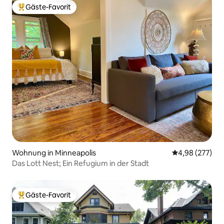
Gäste-Favorit
Beliebter Gäste-Favorit.
Wohnung in Minneapolis
Durchschnittli
4,98 (277)
Das Lott Nest; Ein Refugium in der Stadt
Gäste-Favorit
Beliebter Gäste-Favorit.