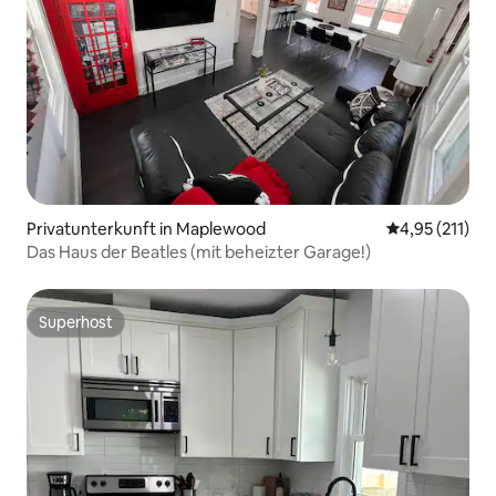
Privatunterkunft in Maplewood
Durchschnittl
4,95 (211)
Das Haus der Beatles (mit beheizter Garage!)
Superhost
Superhost