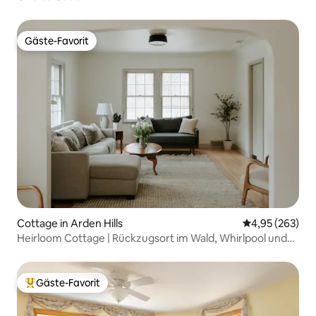
Gäste-Favorit
Gäste-Favorit
Cottage in Arden Hills
Durchschnittli
4,95 (263)
Heirloom Cottage | Rückzugsort im Wald, Whirlpool und
Sauna
Gäste-Favorit
Beliebter Gäste-Favorit.