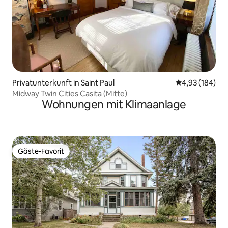
Privatunterkunft in Saint Paul
Durchschnittli
4,93 (184)
Midway Twin Cities Casita (Mitte)
Wohnungen mit Klimaanlage
Gäste-Favorit
Gäste-Favorit