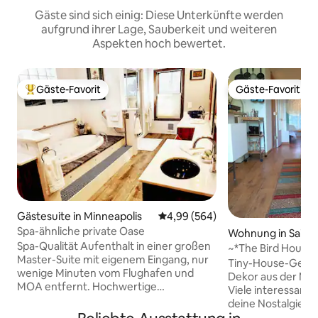
Gäste sind sich einig: Diese Unterkünfte werden
aufgrund ihrer Lage, Sauberkeit und weiteren
Aspekten hoch bewertet.
Gäste-Favorit
Gäste-Favorit
Beliebter Gäste-Favorit.
Gäste-Favorit
Gästesuite in Minneapolis
Durchschnittliche Bewertung: 4
4,99 (564)
Spa-ähnliche private Oase
Wohnung in Saint 
Spa-Qualität Aufenthalt in einer großen
~*The Bird House*~
Master-Suite mit eigenem Eingang, nur
Mid-Mod-Mini!
Tiny-House-Gefü
wenige Minuten vom Flughafen und
Dekor aus der Mit
MOA entfernt. Hochwertige
Viele interessan
Annehmlichkeiten, die du in den
deine Nostalgie z
meisten Hotels nicht findest, ganz für
inneres Kind zu un