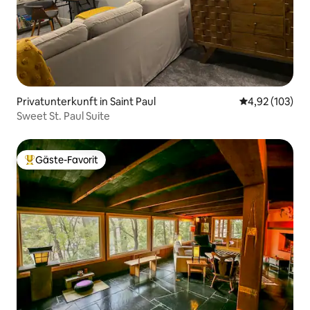
Privatunterkunft in Saint Paul
Durchschnittl
4,92 (103)
Sweet St. Paul Suite
Gäste-Favorit
Beliebter Gäste-Favorit.