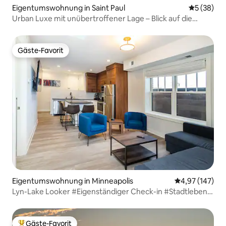
Eigentumswohnung in Saint Paul
Durchschni
5 (38)
Urban Luxe mit unübertroffener Lage – Blick auf die
Kathedrale
Gäste-Favorit
Gäste-Favorit
Eigentumswohnung in Minneapolis
Durchschnittl
4,97 (147)
Lyn-Lake Looker #Eigenständiger Check-in #Stadtleben
#Lage
Gäste-Favorit