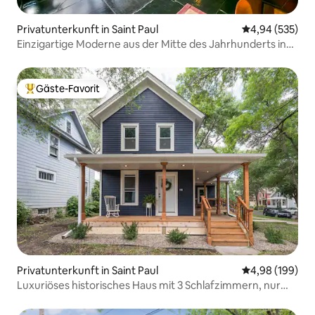
Privatunterkunft in Saint Paul
Durchschnittli
4,94 (535)
Einzigartige Moderne aus der Mitte des Jahrhunderts in
einer großartigen Nachbarschaft
Gäste-Favorit
Beliebter Gäste-Favorit.
Privatunterkunft in Saint Paul
Durchschnittli
4,98 (199)
Luxuriöses historisches Haus mit 3 Schlafzimmern, nur
wenige❤️ Schritte von DT St. Paul entfernt.