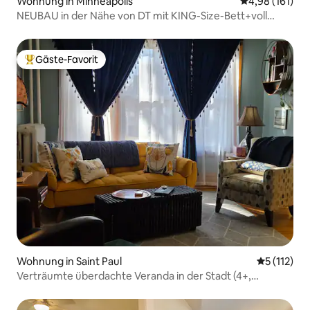
Wohnung in Minneapolis
Durchschnittl
4,98 (161)
NEUBAU in der Nähe von DT mit KING-Size-Bett+voll
ausgestatteter Küche+Wäsche
Gäste-Favorit
Beliebter Gäste-Favorit.
Wohnung in Saint Paul
Durchschni
5 (112)
Verträumte überdachte Veranda in der Stadt (4+,
Klimaanlage, Hof)