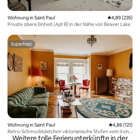
Wohnung in Saint Paul
Durchschnittli
4,89 (235)
Private obere Einheit (Apt B) in der Nähe von Beaver Lake
Superhost
Superhost
Wohnung in Saint Paul
Durchschnittl
4,86 (121)
Retro-Schmuckkästchen viktorianische Stufen vom Irvine
Weitere tolle Ferienunterkünfte in der
Park