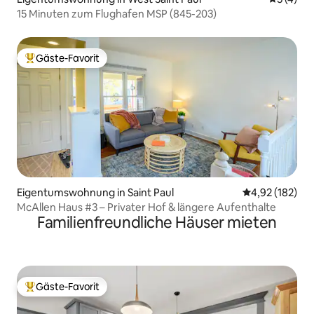
15 Minuten zum Flughafen MSP (845-203)
Gäste-Favorit
Beliebter Gäste-Favorit.
Eigentumswohnung in Saint Paul
Durchschnittl
4,92 (182)
McAllen Haus #3 – Privater Hof & längere Aufenthalte
Familienfreundliche Häuser mieten
Gäste-Favorit
Beliebter Gäste-Favorit.