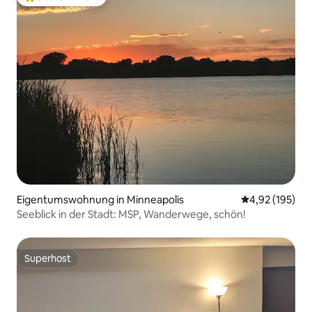
Beliebter Gäste-Favorit.
Eigentumswohnung in Minneapolis
Durchschnittl
4,92 (195)
Seeblick in der Stadt: MSP, Wanderwege, schön!
Superhost
Superhost