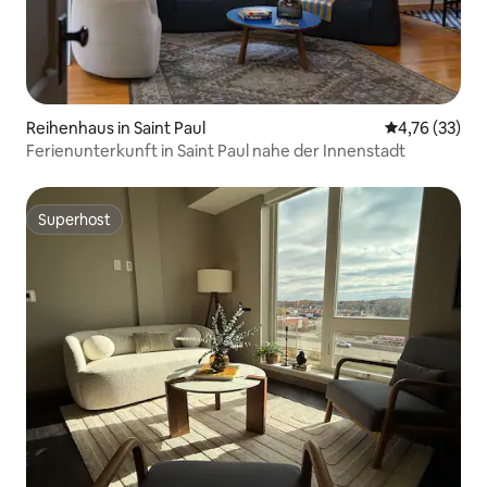
Reihenhaus in Saint Paul
Durchschnitt
4,76 (33)
Ferienunterkunft in Saint Paul nahe der Innenstadt
Superhost
Superhost