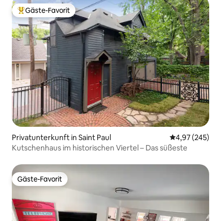
Gäste-Favorit
Beliebter Gäste-Favorit.
Privatunterkunft in Saint Paul
Durchschnittli
4,97 (245)
Kutschenhaus im historischen Viertel – Das süßeste
Gäste-Favorit
Gäste-Favorit