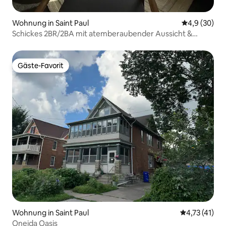
Wohnung in Saint Paul
Durchschnitt
4,9 (30)
Schickes 2BR/2BA mit atemberaubender Aussicht &
Wäscherei
Gäste-Favorit
Gäste-Favorit
Wohnung in Saint Paul
Durchschnitt
4,73 (41)
Oneida Oasis