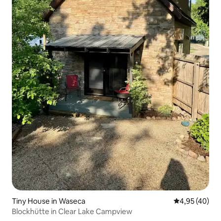
Tiny House in Waseca
Durchschnittl
4,95 (40)
Blockhütte in Clear Lake Campview