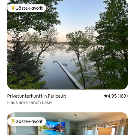
Gäste-Favorit
Beliebter Gäste-Favorit.
Privatunterkunft in Faribault
Durchschnittli
4,95 (169)
Haus am French Lake
Gäste-Favorit
Beliebter Gäste-Favorit.