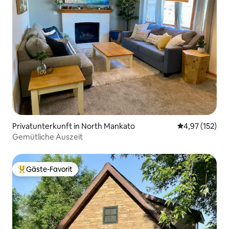
Privatunterkunft in North Mankato
Durchschnittl
4,97 (152)
Gemütliche Auszeit
Gäste-Favorit
Beliebter Gäste-Favorit.