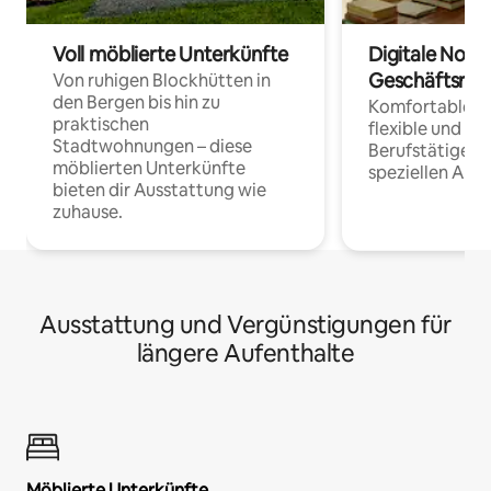
Voll möblierte Unterkünfte
Digitale Noma
Geschäftsrei
Von ruhigen Blockhütten in
den Bergen bis hin zu
Komfortable Un
praktischen
flexible und o
Stadtwohnungen – diese
Berufstätige 
möblierten Unterkünfte
speziellen Arbe
bieten dir Ausstattung wie
zuhause.
Ausstattung und Vergünstigungen für
längere Aufenthalte
Möblierte Unterkünfte