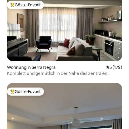
Gäste-Favorit
Beliebter Gäste-Favorit.
Wohnung in Serra Negra
Durchschni
5 (179)
Komplett und gemütlich in der Nähe des zentralen
Platzes
Gäste-Favorit
Beliebter Gäste-Favorit.