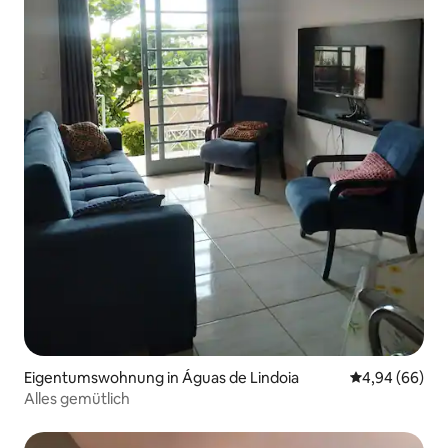
Eigentumswohnung in Águas de Lindoia
Durchschnittl
4,94 (66)
Alles gemütlich