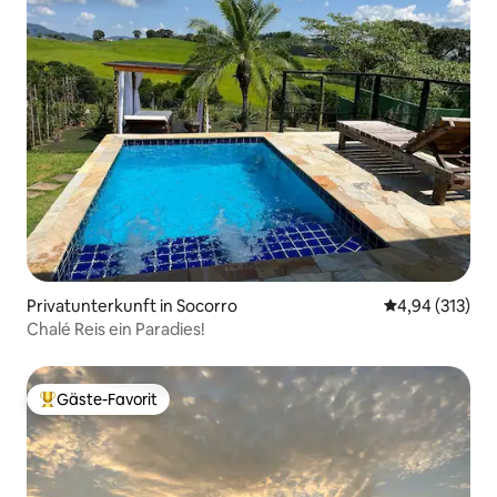
Privatunterkunft in Socorro
Durchschnittl
4,94 (313)
Chalé Reis ein Paradies!
Gäste-Favorit
Beliebter Gäste-Favorit.