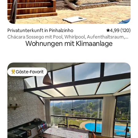
Privatunterkunft in Pinhalzinho
Durchschnittli
4,99 (120)
Chácara Sossego mit Pool, Whirlpool, Aufenthaltsraum,
Wohnungen mit Klimaanlage
Spielraum
Gäste-Favorit
Beliebter Gäste-Favorit.