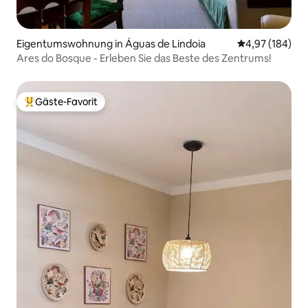
Eigentumswohnung in Águas de Lindoia
Durchschnittli
4,97 (184)
Ares do Bosque - Erleben Sie das Beste des Zentrums!
Gäste-Favorit
Beliebter Gäste-Favorit.