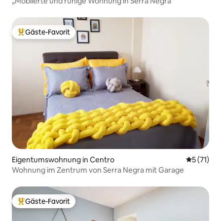
„Möblierte und ruhige Wohnung in Serra Negra“
Gäste-Favorit
Beliebter Gäste-Favorit.
Eigentumswohnung in Centro
Durchschn
5 (71)
Wohnung im Zentrum von Serra Negra mit Garage
Gäste-Favorit
Beliebter Gäste-Favorit.