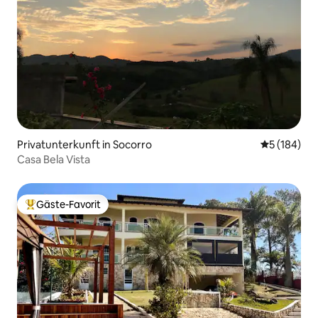
Privatunterkunft in Socorro
Durchschnit
5 (184)
Casa Bela Vista
Gäste-Favorit
Beliebter Gäste-Favorit.