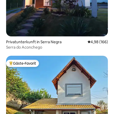
Privatunterkunft in Serra Negra
Durchschnittli
4,98 (166)
Serra do Aconchego
Gäste-Favorit
Beliebter Gäste-Favorit.