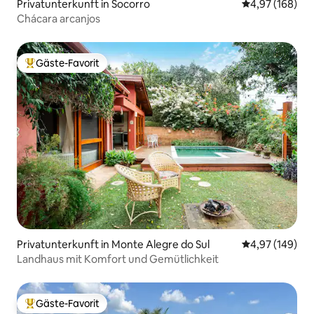
Privatunterkunft in Socorro
Durchschnittli
4,97 (168)
Chácara arcanjos
Gäste-Favorit
Beliebter Gäste-Favorit.
Privatunterkunft in Monte Alegre do Sul
Durchschnittli
4,97 (149)
Landhaus mit Komfort und Gemütlichkeit
Gäste-Favorit
Beliebter Gäste-Favorit.