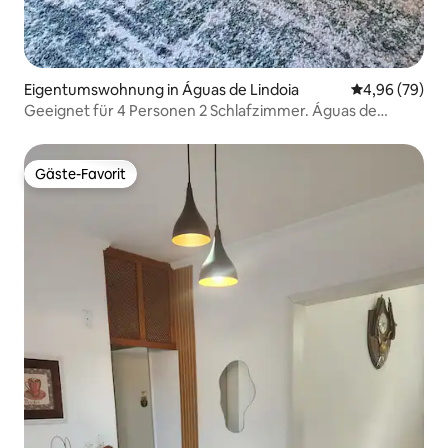
Eigentumswohnung in Águas de Lindoia
Durchschnittl
4,96 (79)
Geeignet für 4 Personen 2 Schlafzimmer. Águas de
Lindóia.
Gäste-Favorit
Gäste-Favorit