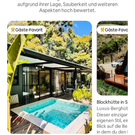
aufgrund ihrer Lage, Sauberkeit und weiteren
Aspekten hoch bewertet.
Gäste-Favorit
Gäste-Favorit
Beliebter Gäste-Favorit.
Beliebter Gäste-F
Blockhütte in Soc
Luxus-Berghütte
Dieser einzigartig
eigenen Stil, ein
Blick auf die Berg
in dem du den Kla