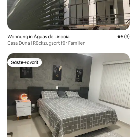
Wohnung in Águas de Lindoia
Durchsch
5 (3)
Casa Duna | Rückzugsort für Familien
Gäste-Favorit
Gäste-Favorit