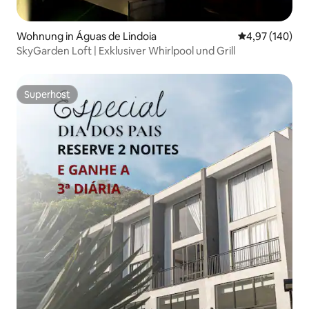
Wohnung in Águas de Lindoia
Durchschnittli
4,97 (140)
SkyGarden Loft | Exklusiver Whirlpool und Grill
Superhost
Superhost