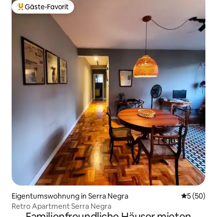
Gäste-Favorit
Beliebter Gäste-Favorit.
Eigentumswohnung in Serra Negra
Durchschni
5 (50)
Retro Apartment Serra Negra
Familienfreundliche Häuser mieten