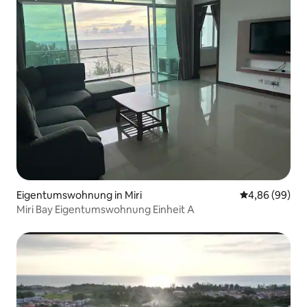
Superhost
Eigentumswohnung in Miri
Durchschnittl
4,86 (99)
Miri Bay Eigentumswohnung Einheit A