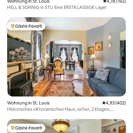
Wohnung in St. Louis
Durchschnittl
4,78 (192)
HELL & SONNIG in STL! Eine ERSTKLASSIGE Lage!
Gäste-Favorit
Beliebter Gäste-Favorit.
Wohnung in St. Louis
Durchschnittli
4,93 (402)
Historisches viktorianisches Haus, sicher, 2 Etagen,
Restaurants zu Fuß erreichbar
Gäste-Favorit
Beliebter Gäste-Favorit.