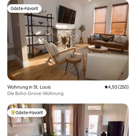
Gäste-Favorit
Gäste-Favorit
Wohnung in St. Louis
Durchschnittli
4,93 (250)
Die Boho-Grove-Wohnung
Gäste-Favorit
Beliebter Gäste-Favorit.