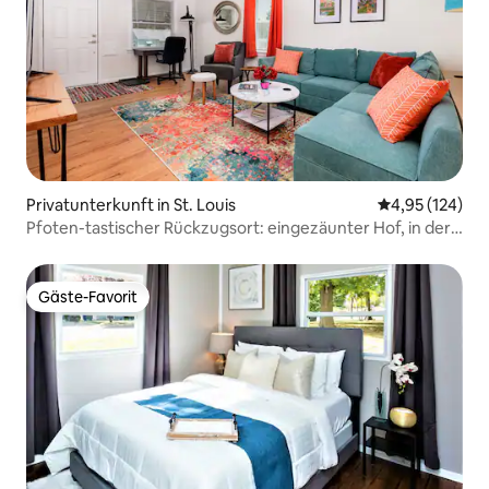
Privatunterkunft in St. Louis
Durchschnittl
4,95 (124)
Pfoten-tastischer Rückzugsort: eingezäunter Hof, in der
Nähe von Krankenhäusern, W/D
Gäste-Favorit
Gäste-Favorit