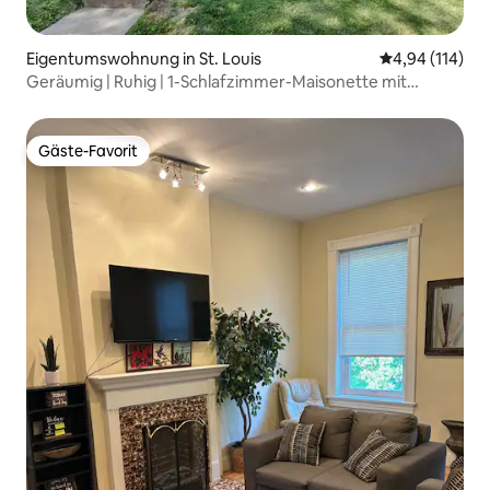
Eigentumswohnung in St. Louis
Durchschnittl
4,94 (114)
Geräumig | Ruhig | 1-Schlafzimmer-Maisonette mit
Parkplatz!
Gäste-Favorit
Gäste-Favorit