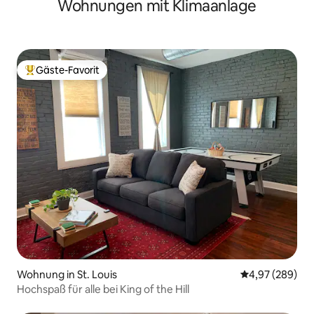
Wohnungen mit Klimaanlage
Gäste-Favorit
Beliebter Gäste-Favorit.
Wohnung in St. Louis
Durchschnittli
4,97 (289)
Hochspaß für alle bei King of the Hill