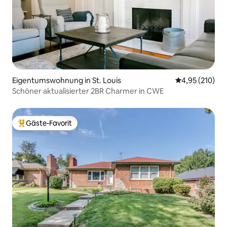
Eigentumswohnung in St. Louis
Durchschnittl
4,95 (210)
Schöner aktualisierter 2BR Charmer in CWE
Gäste-Favorit
Beliebter Gäste-Favorit.