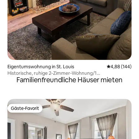
Eigentumswohnung in St. Louis
Durchschnittli
4,88 (144)
Historische, ruhige 2-Zimmer-Wohnung/1
Familienfreundliche Häuser mieten
Bad/Arbeitsbereich, komplette Eigentumswohnung
Gäste-Favorit
Gäste-Favorit