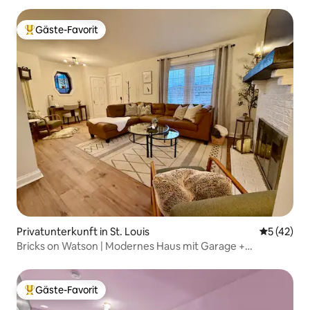
Gäste-Favorit
Beliebter Gäste-Favorit.
Privatunterkunft in St. Louis
Durchschn
5 (42)
Bricks on Watson | Modernes Haus mit Garage +
Wintergarten
Gäste-Favorit
Beliebter Gäste-Favorit.