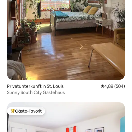
Privatunterkunft in St. Louis
Durchschnittli
4,89 (504)
Sunny South City Gästehaus
Gäste-Favorit
Beliebter Gäste-Favorit.