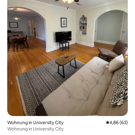
Wohnung in University City
Durchschnittl
4,86 (63)
Wohnung in University City