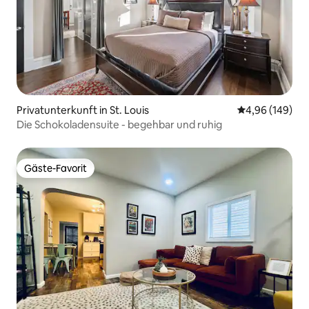
Privatunterkunft in St. Louis
Durchschnittli
4,96 (149)
Die Schokoladensuite - begehbar und ruhig
Gäste-Favorit
Gäste-Favorit