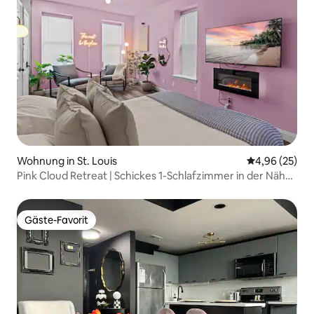
Wohnung in St. Louis
Durchschnittl
4,96 (25)
Pink Cloud Retreat | Schickes 1-Schlafzimmer in der Nähe
von Tower Grove
Gäste-Favorit
Gäste-Favorit