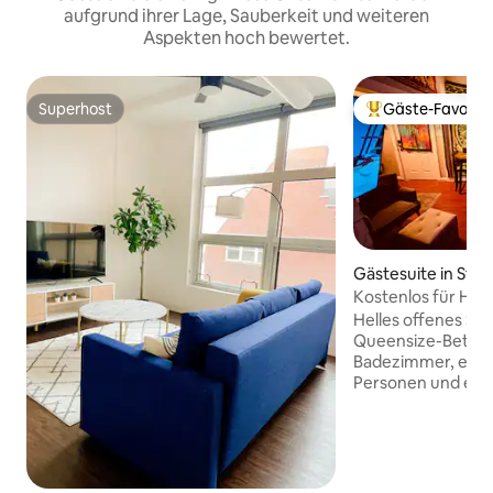
aufgrund ihrer Lage, Sauberkeit und weiteren
Aspekten hoch bewertet.
Superhost
Gäste-Favorit
Superhost
Beliebter Gäste-F
Gästesuite in St. L
Kostenlos für Haus
Gebühren. Privat. 
Helles offenes Stu
Zugang.
Queensize-Betten
Badezimmer, eine
Personen und eine
einem Kühlschrank
einer Kaffeemasc
Wasserkocher. Priv
Eingang, einfache
Straße. In der Näh