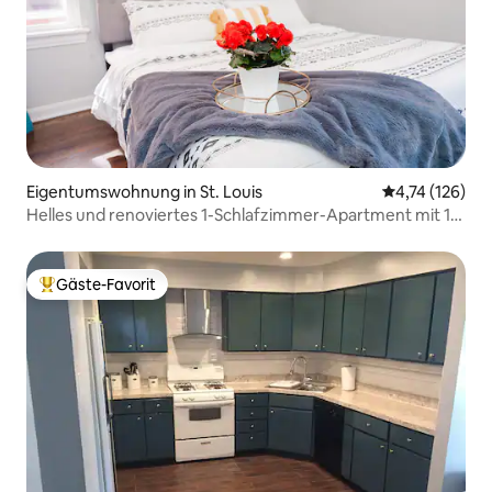
Eigentumswohnung in St. Louis
Durchschnittl
4,74 (126)
Helles und renoviertes 1-Schlafzimmer-Apartment mit 1
Badezimmer
Gäste-Favorit
Beliebter Gäste-Favorit.