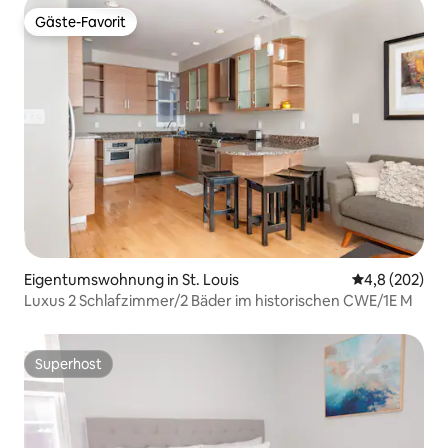
Gäste-Favorit
Gäste-Favorit
Eigentumswohnung in St. Louis
Durchschnittl
4,8 (202)
Luxus 2 Schlafzimmer/2 Bäder im historischen CWE/1E M
Superhost
Superhost