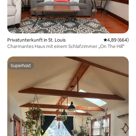
Privatunterkunft in St. Louis
Durchschnittli
4,89 (664)
Charmantes Haus mit einem Schlafzimmer „On The Hill“
Superhost
Superhost