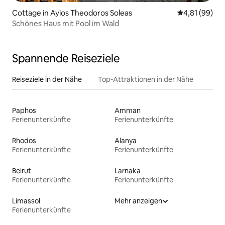
Cottage in Ayios Theodoros Soleas
Durchschnitt
4,81 (99)
Schönes Haus mit Pool im Wald
Spannende Reiseziele
Reiseziele in der Nähe
Top-Attraktionen in der Nähe
Paphos
Amman
Ferienunterkünfte
Ferienunterkünfte
Rhodos
Alanya
Ferienunterkünfte
Ferienunterkünfte
Beirut
Larnaka
Ferienunterkünfte
Ferienunterkünfte
Limassol
Mehr anzeigen
Ferienunterkünfte