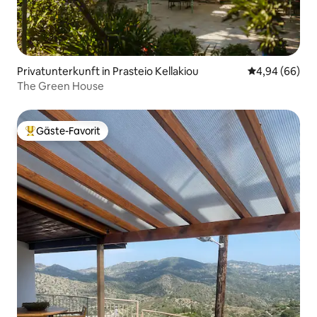
Privatunterkunft in Prasteio Kellakiou
Durchschnittl
4,94 (66)
The Green House
Gäste-Favorit
Beliebter Gäste-Favorit.