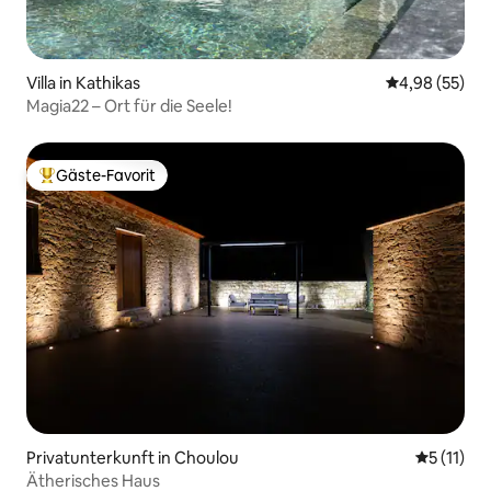
Villa in Kathikas
Durchschnittl
4,98 (55)
Magia22 – Ort für die Seele!
Gäste-Favorit
Beliebter Gäste-Favorit.
Privatunterkunft in Choulou
Durchschn
5 (11)
Ätherisches Haus