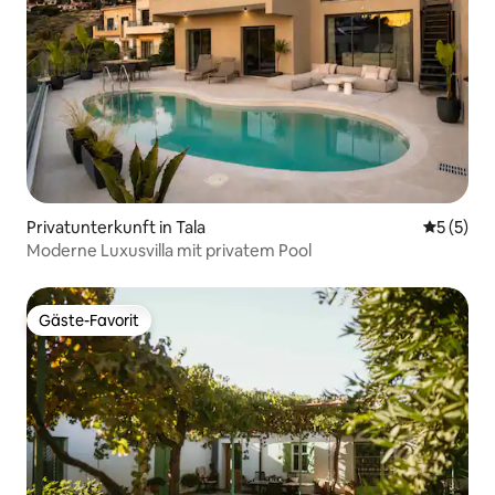
Privatunterkunft in Tala
Durchsch
5 (5)
Moderne Luxusvilla mit privatem Pool
Gäste-Favorit
Gäste-Favorit