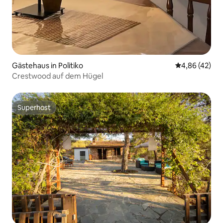
Gästehaus in Politiko
Durchschnittl
4,86 (42)
Crestwood auf dem Hügel
Superhost
Superhost