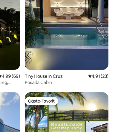
74 Bewertungen
Durchschnittliche Bewertung: 4,99 von 5, 69 Bewertungen
4,99 (69)
Tiny House in Cruz
Durchschnittliche Be
4,91 (23)
ung,
Posada Cabin
Gäste-Favorit
Gäste-Favorit