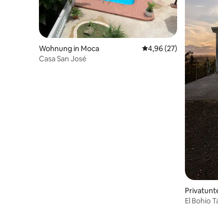
Wohnung in Moca
Durchschnittliche Bew
4,96 (27)
Casa San José
Privatunt
El Bohio T