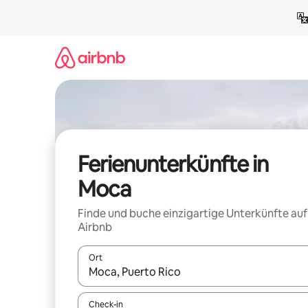
Zu
Inhalten
springen
Ferienunterkünfte in
Moca
Finde und buche einzigartige Unterkünfte auf
Airbnb
Ort
Wenn Ergebnisse verfügbar sind, navigiere mit d
Check-in