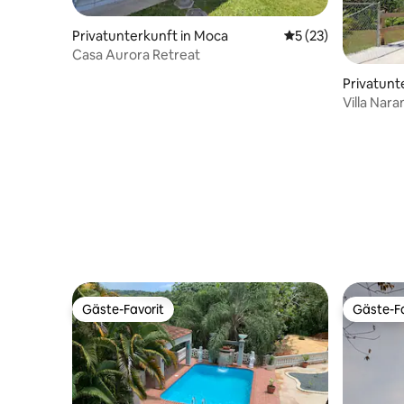
Privatunterkunft in Moca
Durchschnittliche 
5 (23)
Casa Aurora Retreat
Privatunt
Villa Nara
und Rinc
Gäste-Favorit
Gäste-Fa
Gäste-Favorit
Gäste-Fa