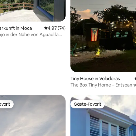
Bewertung: 5 von 5, 23 Bewertungen
erkunft in Moca
Durchschnittliche Bewertung: 4,97 von 5, 
4,97 (74)
njo in der Nähe von Aguadilla
ón Beach
Tiny House in Voladoras
The Box Tiny Home – Entspann
Natur & Privatsphäre
vorit
Gäste-Favorit
vorit
Gäste-Favorit