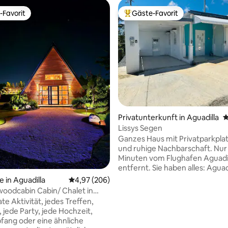
-Favorit
Gäste-Favorit
r Gäste-Favorit.
Beliebter Gäste-Favorit.
rtung: 4,95 von 5, 148 Bewertungen
Privatunterkunft in Aguadilla
D
Lissys Segen
Ganzes Haus mit Privatparkpla
und ruhige Nachbarschaft. Nur
Minuten vom Flughafen Aguadi
entfernt. Sie haben alles: Aguad
Einkaufszentrum, Apotheke, B
e in Aguadilla
Durchschnittliche Bewertung: 4,97 von 5, 2
4,97 (206)
und Restaurants ganz in der Nä
oodcabin Cabin/ Chalet in
berühmte Strand namens Crash
te Aktivität, jedes Treffen,
nur 12 Minuten entfernt. Auch 
, jede Party, jede Hochzeit,
(Parque Colón), ein Ort zum
fang oder eine ähnliche
Spazierengehen, mit spektaku