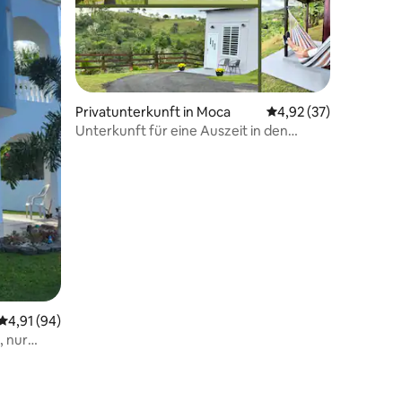
Privatunterkunft in Moca
Durchschnittliche Be
4,92 (37)
Unterkunft für eine Auszeit in den
Bergen
Durchschnittliche Bewertung: 4,91 von 5, 94 Bewertungen
4,91 (94)
, nur
54 Bewertungen
tfernt.