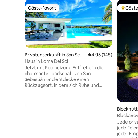
Gäste-Favorit
Gäste
Gäste-Favorit
Beliebte
Privatunterkunft in San Seba
Durchschnittliche Bewe
4,95 (148)
stián
Haus in Loma Del Sol
Jetzt mit Poolheizung Entfliehe in die
charmante Landschaft von San
Sebastián und entdecke einen
Rückzugsort, in dem sich Ruhe und
natürliche Schönheit perfekt
vermischen. Dieser gemütliche
Kurzurlaub bietet eine atemberaubende
Aussicht und goldene
Blockhütt
Sonnenuntergänge, die den Himmel
Blackandw
malen. Entspanne dich in drei
Aguadilla
Jede priva
komfortablen Schlafzimmer, die Platz für
jede Feier
bis zu zehn Gäste bieten. Genieße einen
jeder Emp
herrlichen Pool und einen charmanten