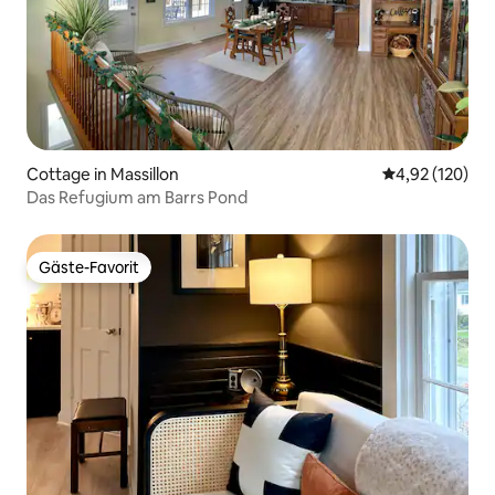
Cottage in Massillon
Durchschnittl
4,92 (120)
Das Refugium am Barrs Pond
Gäste-Favorit
Gäste-Favorit