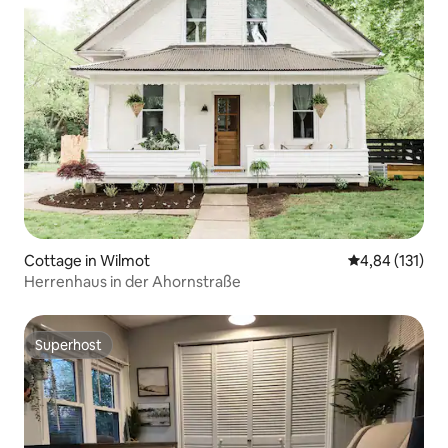
Cottage in Wilmot
Durchschnittl
4,84 (131)
Herrenhaus in der Ahornstraße
Superhost
Superhost