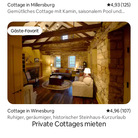
Cottage in Millersburg
Durchschnittl
4,93 (125)
Gemütliches Cottage mit Kamin, saisonalem Pool und
Whirlpool
Gäste-Favorit
Gäste-Favorit
Cottage in Winesburg
Durchschnittli
4,96 (107)
Ruhiger, geräumiger, historischer Steinhaus-Kurzurlaub
Private Cottages mieten