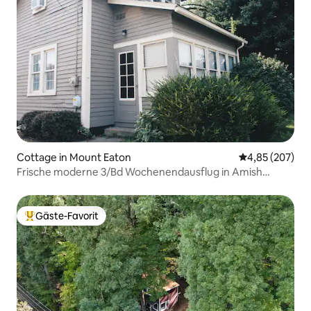
Cottage in Mount Eaton
Durchschnittli
4,85 (207)
Frische moderne 3/Bd Wochenendausflug in Amish
Country
Gäste-Favorit
Beliebter Gäste-Favorit.