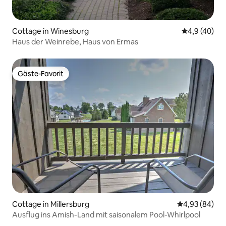
Cottage in Winesburg
Durchschnit
4,9 (40)
Haus der Weinrebe, Haus von Ermas
Gäste-Favorit
Gäste-Favorit
Cottage in Millersburg
Durchschnittl
4,93 (84)
Ausflug ins Amish-Land mit saisonalem Pool-Whirlpool