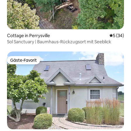
Cottage in Perrysville
Durchschni
5 (34)
Sol Sanctuary | Baumhaus-Rückzugsort mit Seeblick
Gäste-Favorit
Gäste-Favorit