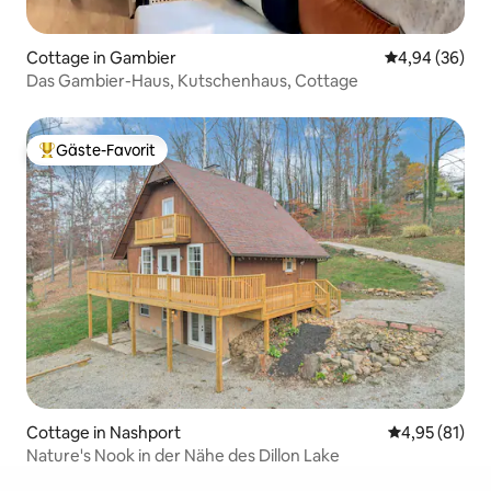
Cottage in Gambier
Durchschnittl
4,94 (36)
Das Gambier-Haus, Kutschenhaus, Cottage
Gäste-Favorit
Beliebter Gäste-Favorit.
Cottage in Nashport
Durchschnitt
4,95 (81)
Nature's Nook in der Nähe des Dillon Lake