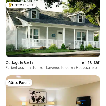
Gäste-Favorit
Beliebter Gäste-Favorit.
Cottage in Berlin
Durchschnittli
4,98 (126)
Ferienhaus inmitten von Lavendelfeldern / Hauptstraße
von Berlin zu Fuß erreichbar
Gäste-Favorit
Gäste-Favorit