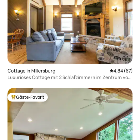
Cottage in Millersburg
Durchschnittl
4,84 (67)
Luxuriöses Cottage mit 2 Schlafzimmern im Zentrum von
Berlin
Gäste-Favorit
Beliebter Gäste-Favorit.