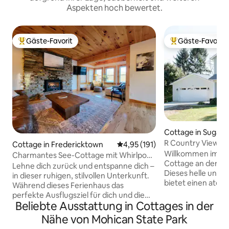
Aspekten hoch bewertet.
Gäste-Favorit
Gäste-Favorit
Beliebter Gäste-Favorit.
Beliebter Gäste-F
Cottage in Sugarc
R Country View Co
Cottage in Fredericktown
Durchschnittliche Bewertung: 4
4,95 (191)
Ridge Road
Willkommen im ..
Charmantes See-Cottage mit Whirlpool
Cottage an der C
und Kajaks
Lehne dich zurück und entspanne dich –
Dieses helle und 
in dieser ruhigen, stilvollen Unterkunft.
bietet einen atem
Während dieses Ferienhaus das
die hügelige Lan
perfekte Ausflugsziel für dich und die
oder von unserer 
Beliebte Ausstattung in Cottages in der
Familie ist, macht es seine Lage einfach,
dem Moment an, in
sich zurechtzufinden und
Nähe von Mohican State Park
wird sich dieses F
herumzukommen. Du bist nur: 20