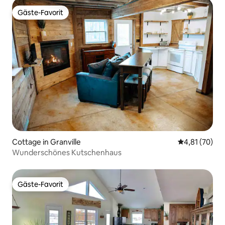
Gäste-Favorit
Gäste-Favorit
Cottage in Granville
Durchschnitt
4,81 (70)
Wunderschönes Kutschenhaus
Gäste-Favorit
Gäste-Favorit