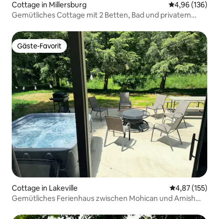
Cottage in Millersburg
Durchschnittli
4,96 (136)
Gemütliches Cottage mit 2 Betten, Bad und privatem
Whirlpool
Gäste-Favorit
Gäste-Favorit
Cottage in Lakeville
Durchschnittl
4,87 (155)
Gemütliches Ferienhaus zwischen Mohican und Amish
Country