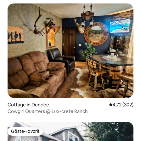
Cottage in Dundee
Durchschnittl
4,72 (302)
Cowgirl Quarters @ Lux-crete Ranch
Gäste-Favorit
Gäste-Favorit