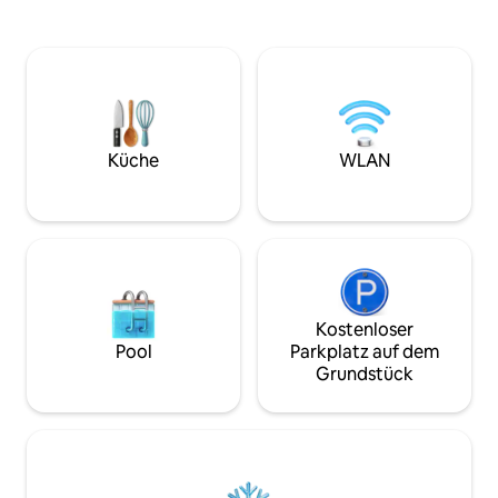
perfekte Rückzugs
Minuten vom Mohican State Park
Lieben anfühlen. 
entfernt 20 Minuten vom Skigebiet
Fernseher und ein
Snowtrails entfernt. 20 Minuten von
Küche ausgestatte
MVNU 25 Minuten vom Kenyon College
Komfort haben für
Mach es dir mit einem Buch am Feuer
nicht, um dir und 
gemütlich oder dreh eine Schallplatte
perfekten Kurzurl
mit einem Glas Wein. Genieße den See
einzigartigen Fer
mit den bereitgestellten Kajaks und
Küche
WLAN
bringe deine Angelrute mit. Tauche in
den Whirlpool ein und röste
Marshmallows über der Feuerstelle im
Freien.
Kostenloser
Pool
Parkplatz auf dem
Grundstück