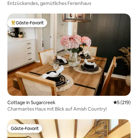
Entzückendes, gemütliches Ferienhaus
Gäste-Favorit
Beliebter Gäste-Favorit.
Cottage in Sugarcreek
Durchschni
5 (219)
Charmantes Haus mit Blick auf Amish Country!
Gäste-Favorit
Gäste-Favorit