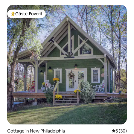
Gäste-Favorit
Beliebter Gäste-Favorit.
Cottage in New Philadelphia
Durchschni
5 (30)