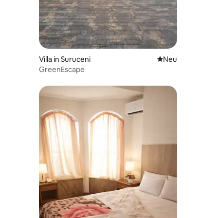
Villa in Suruceni
Neue Unterkunft
Neu
GreenEscape