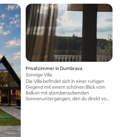
Privatzim
Villa la 
Entspanne
dieser ruhig
grillen, 
bleiben. 
wir sind 
Ehefrau) 
Privatzimmer in Dumbrava
Sonnige Villa
Die Villa befindet sich in einer ruhigen
Gegend mit einem schönen Blick vom
Balkon mit atemberaubenden
Sonnenuntergängen, den du direkt vom
Schlafzimmer aus erreichen kannst.
Außerdem kannst du den Tag genießen
und Zeit in unserem großen Garten mit
vielen Bäumen verbringen.