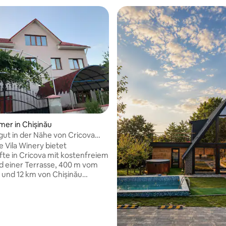
wertung: 3,67 von 5, 3 Bewertungen
mer in Chișinău
ngut in der Nähe von Cricova
e Vila Winery bietet
te in Cricova mit kostenfreiem
 einer Terrasse, 400 m vom
und 12 km von Chișinău
 Gäste können die Terrasse vor
rillmöglichkeiten nutzen.
e Privatparkplätze stehen vor
Reservierung zur Verfügung.
te Flughafen ist der 24 km von