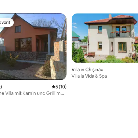
vorit
vorit
Villa in Chișinău
Villa la Vida & Spa
ți
Durchschnittliche Bewertung: 5 von 5, 
5 (10)
 Villa mit Kamin und Grill im