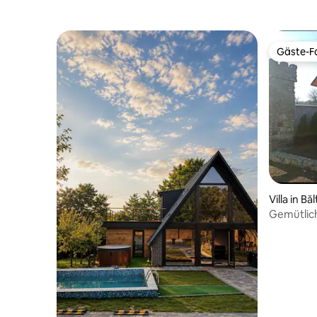
Gäste-Fa
Gäste-Fa
Villa in Băl
Gemütliche
Freien.