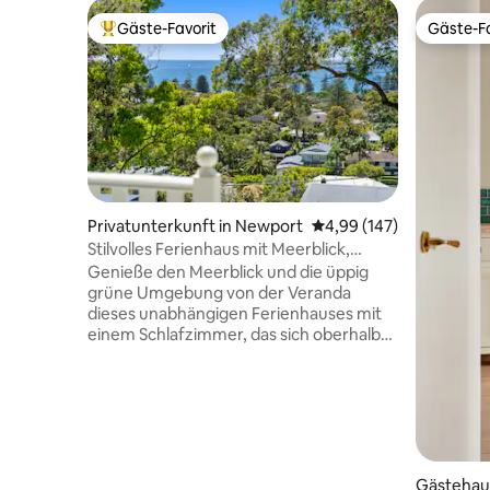
Gäste-Favorit
Gäste-Fa
Beliebter Gäste-Favorit.
Gäste-Fa
Privatunterkunft in Newport
Durchschnittliche Bewe
4,99 (147)
Stilvolles Ferienhaus mit Meerblick,
Rückzugsort für Paare
Genieße den Meerblick und die üppig
grüne Umgebung von der Veranda
dieses unabhängigen Ferienhauses mit
einem Schlafzimmer, das sich oberhalb
des goldenen Sandstrandes von
Newport befindet und nur einen kurzen
Spaziergang davon entfernt ist. Voll
ausgestattet mit einem luxuriösen
Queensize-Bett, einem kompletten
Badezimmer mit Badewanne, einer
Küche, einer Waschküche, einem Innen-
Gästehau