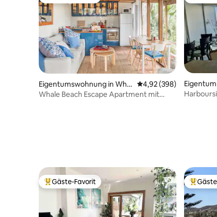
Beliebter Gäste-Favorit.
Beliebte
Eigentum
Eigentumswohnung in Whal
Durchschnittliche Bewe
4,92 (398)
eth Bay
e Beach
Harbours
Whale Beach Escape Apartment mit
grünem Meerblick
Gäste-Favorit
Gäste
Beliebter Gäste-Favorit.
Beliebte