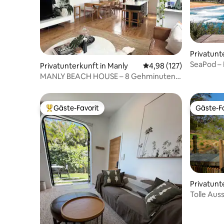
Privatunt
each
SeaPod – 
Privatunterkunft in Manly
Durchschnittliche Bewe
4,98 (127)
Strand
MANLY BEACH HOUSE – 8 Gehminuten
vom Manly Beach entfernt!
Gäste-Favorit
Gäste-Fa
Beliebter Gäste-Favorit.
Gäste-Fa
Privatunt
Tolle Auss
Pool und 