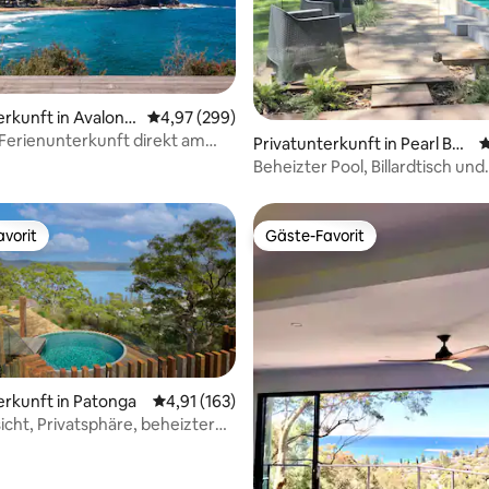
erkunft in Avalon B
Durchschnittliche Bewertung: 4,97 von 5, 2
4,97 (299)
Ferienunterkunft direkt am
rtung: 4,98 von 5, 127 Bewertungen
Privatunterkunft in Pearl Bea
D
ch
Beheizter Pool, Billardtisch und
Etagenzimmer
vorit
Gäste-Favorit
vorit
Gäste-Favorit
erkunft in Patonga
Durchschnittliche Bewertung: 4,91 von 5, 1
4,91 (163)
icht, Privatsphäre, beheizter
Sauna