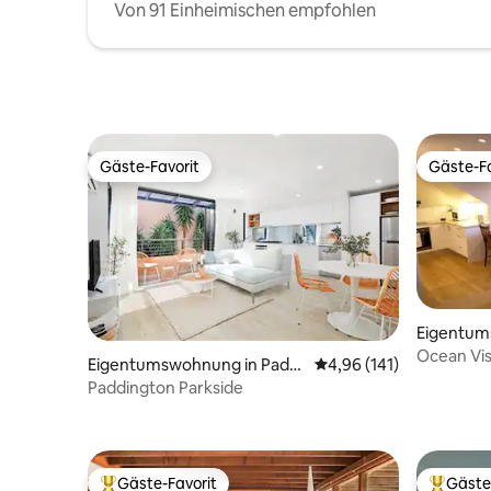
Von 91 Einheimischen empfohlen
Gäste-Favorit
Gäste-Fa
Gäste-Favorit
Gäste-Fa
Eigentum
been
Ocean Vi
Eigentumswohnung in Paddi
Durchschnittliche Bewe
4,96 (141)
Strandzug
ngton
Paddington Parkside
Gäste-Favorit
Gäste