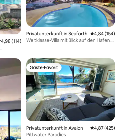
99 Bewertungen
Privatunterkunft in Seaforth
Durchschnittliche Bew
4,84 (154)
Weltklasse-Villa mit Blick auf den Hafen
urchschnittliche Bewertung: 4,98 von 5, 114 Bewertungen
4,98 (114)
und Privatstrand in Manly
Gäste-Favorit
Gäste-Favorit
63 Bewertungen
Privatunterkunft in Avalon
Durchschnittliche Bew
4,87 (425)
Pittwater Paradies