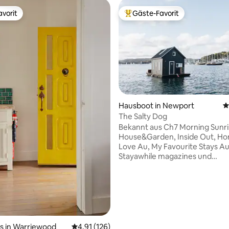
vorit
Gäste-Favorit
vorit
Beliebter Gäste-Favorit.
rtung: 4,99 von 5, 147 Bewertungen
Hausboot in Newport
D
The Salty Dog
Bekannt aus Ch7 Morning Sunri
House&Garden, Inside Out, Ho
Love Au, My Favourite Stays Au
Stayawhile magazines und
Sommerhusmagasinet (Europa) De
Geruch von Salzluft, das Gerä
plätscherndem Wasser, die Son
von den Wellen glitzert, die dic
umgeben... ein Gefühl des Fri
der Welt, die du zurückgelassen
Das Salty Dog ist ein Raum, der
s in Warriewood
Durchschnittliche Bewertung: 4,91 von 5, 1
4,91 (126)