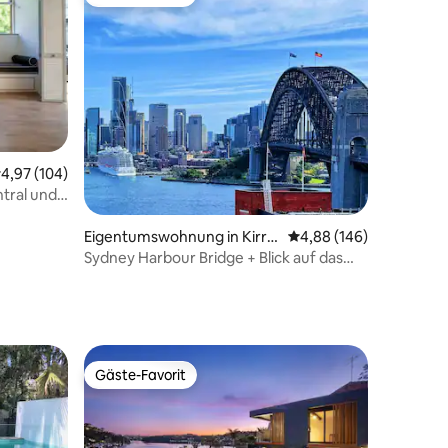
Gäste-Favorit
02 Bewertungen
urchschnittliche Bewertung: 4,97 von 5, 104 Bewertungen
4,97 (104)
ntral und
Eigentumswohnung in Kirrib
Durchschnittliche Bew
4,88 (146)
illi
Sydney Harbour Bridge + Blick auf das
Opernhaus ｜ 1 Parkplatz
Gäste-Favorit
Gäste-Favorit