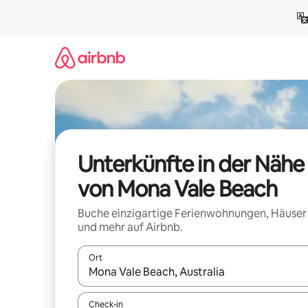
Zu
Inhalten
springen
Unterkünfte in der Nähe
von Mona Vale Beach
Buche einzigartige Ferienwohnungen, Häuser
und mehr auf Airbnb.
Ort
Wenn Ergebnisse verfügbar sind, navigiere mit d
Check-in