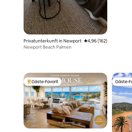
Privatunterkunft in Newport
Durchschnittliche Bewe
4,96 (162)
Newport Beach Palmen
Gäste-Favorit
Gäste-Fa
Beliebter Gäste-Favorit.
Gäste-Fa