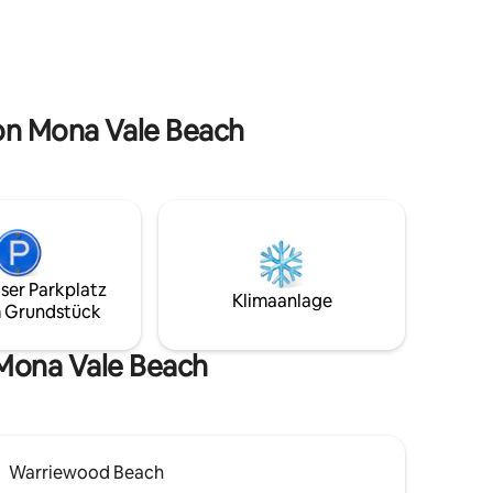
asser ist,
mit Blick auf den Garten führen. Die
ei
Terrasse ist nach Norden ausgerichtet
n und
und sonnendurchflutet. Du hast eine
eigene voll ausgestattete Küche und
mit Mutter
eine kombinierte Badezimmer-
Waschküche. Für Komfort hast du
von Mona Vale Beach
Deckenventilatoren und Klimaanlage.
ser Parkplatz
Klimaanlage
 Grundstück
 Mona Vale Beach
Warriewood Beach