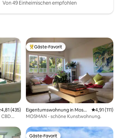
Von 49 Einheimischen empfohlen
Gäste-Favorit
Beliebter Gäste-Favorit.
16 Bewertungen
urchschnittliche Bewertung: 4,81 von 5, 435 Bewertungen
4,81 (435)
Eigentumswohnung in Mosm
Durchschnittliche Be
4,91 (111)
an
n CBD
MOSMAN - schöne Kunstwohnung.
Gäste-Favorit