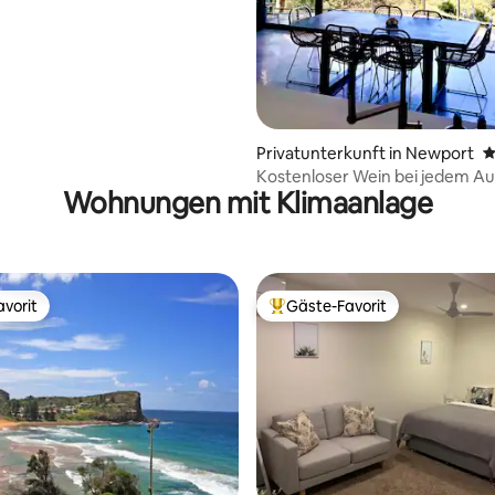
rtung: 4,96 von 5, 162 Bewertungen
Privatunterkunft in Newport
D
Kostenloser Wein bei jedem Au
Wohnungen mit Klimaanlage
mit Übernachtung im Juni, Juli
August
vorit
Gäste-Favorit
vorit
Beliebter Gäste-Favorit.