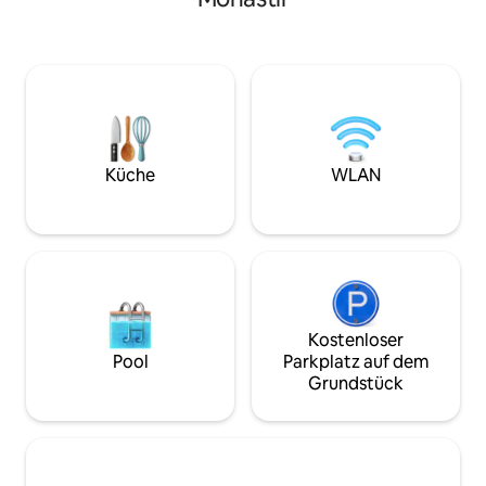
und dem Stadtzen
einen Kilometer von Kantaoui entfernt,
bietet allen erfor
in der Nähe von Sousse Mall und allen
einen hellen Raum
Annehmlichkeiten Max: 4 Erwachsene
Einrichtung und ei
und 1 Kind Keine Wasserabschaltung
für einen angene
gedacht ist. Perfe
Tag am Meer zu e
Gegend zu erkun
Küche
WLAN
Kostenloser
Pool
Parkplatz auf dem
Grundstück