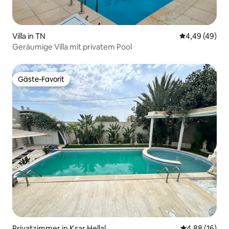
Villa in TN
Durchschnittl
4,49 (49)
Geräumige Villa mit privatem Pool
Gäste-Favorit
Gäste-Favorit
Privatzimmer in Ksar Hellal
Durchschnitt
4,88 (16)