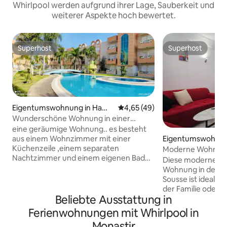
Whirlpool werden aufgrund ihrer Lage, Sauberkeit und
weiterer Aspekte hoch bewertet.
Superhost
Superhost
Superhost
Superhost
Eigentumswohnung in Ham
Durchschnittliche Bewertung: 
4,65 (49)
mam Sousse
Wunderschöne Wohnung in einer
Residenz + Pool
eine geräumige Wohnung.. es besteht
aus einem Wohnzimmer mit einer
Eigentumswohnung
Küchenzeile ,einem separaten
e
Moderne Wohnung 
Nachtzimmer und einem eigenen Bad…
Strand, Pool
Diese moderne un
neu, reich möbliert und von Wifi
Wohnung in der R
ausgestattet.. Diese Wohnung befindet
Sousse ist ideal f
sich in der Residenz Les Dunes Sousse
der Familie oder m
mit 2 Pools💦, Jakouzi, Füßen im Wasser
Beliebte Ausstattung in
profitieren von ei
mit einem 🏝ruhigen Strand, gut
günstigen Lage in
Ferienwohnungen mit Whirlpool in
gepflegt, 24 Stunden gesichert, 500
des Strandes, von
Monastir
Meter vom Hotel Souviva entfernt,