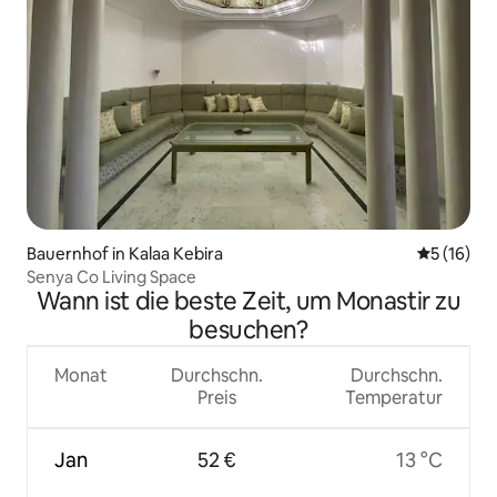
Bauernhof in Kalaa Kebira
Durchschn
5 (16)
Senya Co Living Space
Wann ist die beste Zeit, um Monastir zu
besuchen?
Monat
Durchschn.
Durchschn.
Preis
Temperatur
Jan
52 €
13 °C