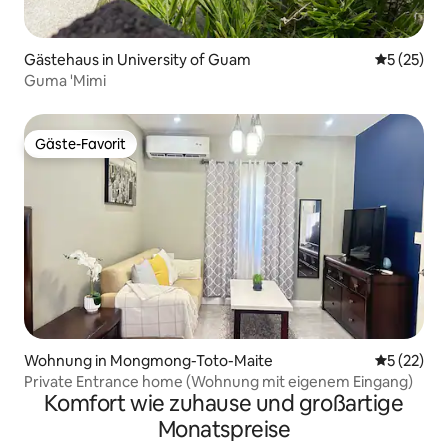
Gästehaus in University of Guam
Durchschn
5 (25)
Guma 'Mimi
Gäste-Favorit
Gäste-Favorit
Wohnung in Mongmong-Toto-Maite
Durchschn
5 (22)
Private Entrance home (Wohnung mit eigenem Eingang)
Komfort wie zuhause und großartige
Monatspreise