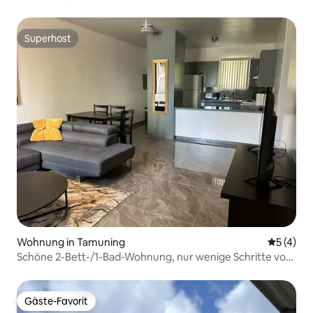
Superhost
Superhost
Wohnung in Tamuning
Durchsch
5 (4)
Schöne 2-Bett-/1-Bad-Wohnung, nur wenige Schritte vom
Sandstrand entfernt!
Gäste-Favorit
Gäste-Favorit