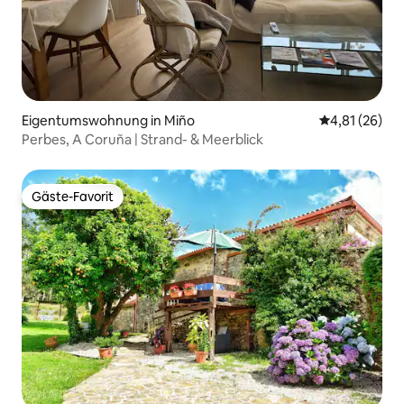
Eigentumswohnung in Miño
Durchschnitt
4,81 (26)
Perbes, A Coruña | Strand- & Meerblick
Gäste-Favorit
Gäste-Favorit