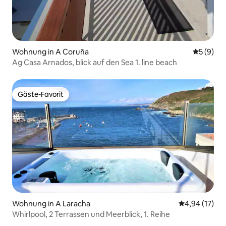
Wohnung in A Coruña
Durchschn
5 (9)
Ag Casa Arnados, blick auf den Sea 1. line beach
Gäste-Favorit
Gäste-Favorit
Wohnung in A Laracha
Durchschnitt
4,94 (17)
Whirlpool, 2 Terrassen und Meerblick, 1. Reihe