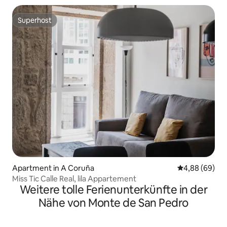
Superhost
Superhost
Apartment in A Coruña
Durchschnittl
4,88 (69)
Miss Tic Calle Real, lila Appartement
Weitere tolle Ferienunterkünfte in der
Nähe von Monte de San Pedro