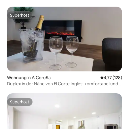
Superhost
Superhost
Wohnung in A Coruña
Durchschnittl
4,77 (128)
Duplex in der Nähe von El Corte Inglés: komfortabel und
privat
Superhost
Superhost