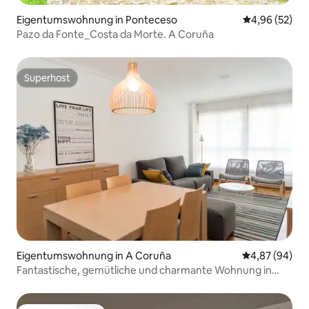
Eigentumswohnung in Ponteceso
Durchschnittl
4,96 (52)
Pazo da Fonte_Costa da Morte. A Coruña
Superhost
Superhost
Eigentumswohnung in A Coruña
Durchschnittl
4,87 (94)
Fantastische, gemütliche und charmante Wohnung in
zentraler Lage