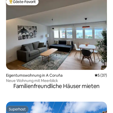
Gäste-Favorit
Beliebter Gäste-Favorit.
Eigentumswohnung in A Coruña
Durchschn
5 (37)
Neue Wohnung mit Meerblick
Familienfreundliche Häuser mieten
Superhost
Superhost