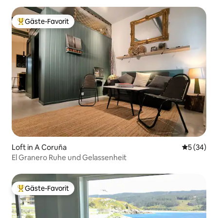
Gäste-Favorit
Beliebter Gäste-Favorit.
Loft in A Coruña
Durchschni
5 (34)
El Granero Ruhe und Gelassenheit
Gäste-Favorit
Beliebter Gäste-Favorit.