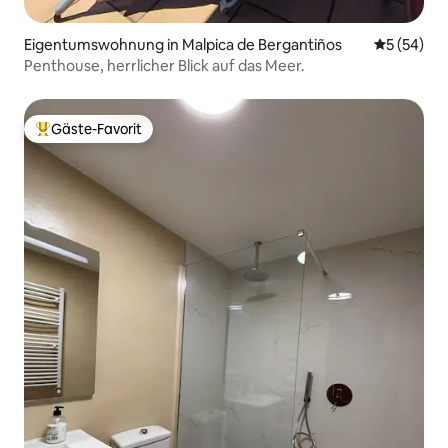
Eigentumswohnung in Malpica de Bergantiños
Durchschni
5 (54)
Penthouse, herrlicher Blick auf das Meer.
Gäste-Favorit
Beliebter Gäste-Favorit.