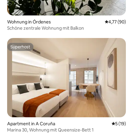
Wohnung in Órdenes
Durchschnitt
4,77 (90)
Schöne zentrale Wohnung mit Balkon
Superhost
Superhost
Apartment in A Coruña
Durchschn
5 (19)
Marina 30, Wohnung mit Queensize-Bett 1