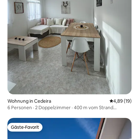
Wohnung in Cedeira
Durchschnitt
4,89 (19)
6 Personen · 2 Doppelzimmer · 400 m vom Strand
entfernt · Neu
Gäste-Favorit
Gäste-Favorit