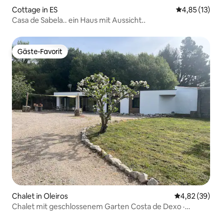
Cottage in ES
Durchschnitt
4,85 (13)
Casa de Sabela.. ein Haus mit Aussicht..
Gäste-Favorit
Gäste-Favorit
Chalet in Oleiros
Durchschnittl
4,82 (39)
Chalet mit geschlossenem Garten Costa de Dexo ·
Haustiere