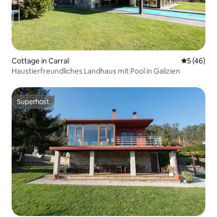
Cottage in Carral
Durchschni
5 (46)
Haustierfreundliches Landhaus mit Pool in Galizien
Superhost
Superhost