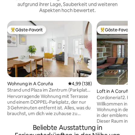
aufgrund ihrer Lage, Sauberkeit und weiteren
Aspekten hoch bewertet.
Gäste-Favorit
Gäste-Favorit
Beliebter Gäste-Favorit.
Beliebter Gäste-F
Wohnung in A Coruña
Durchschnittliche Bewertung: 4
4,99 (138)
Strand und Plaza im Zentrum (Parkplatz
Loft in A Coruña
inklusive).
Hervorragende Wohnung mit Terrasse
Cordoneria12. Bo
und einem DOPPEL-Parkplatz, der nur
Willkommen in ein
3 Gehminuten entfernt ist. Alles, was du
Wohnung in der Al
brauchst, um dich wie zuhause zu
in der emblematis
fühlen. Die Unterkunft liegt 500 Meter
Dieser Raum in e
(1.640 Fuß) vom Strand Orzán (WENIGER
Beliebte Ausstattung in
Jahr 1870 wurde so
als 8 Minuten zu Fuß) und 700 Meter
wobei seine Stei