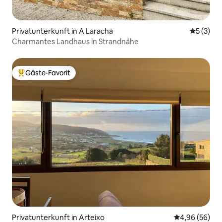
Privatunterkunft in A Laracha
Durchsch
5 (3)
Charmantes Landhaus in Strandnähe
Gäste-Favorit
Beliebter Gäste-Favorit.
Privatunterkunft in Arteixo
Durchschnittl
4,96 (56)