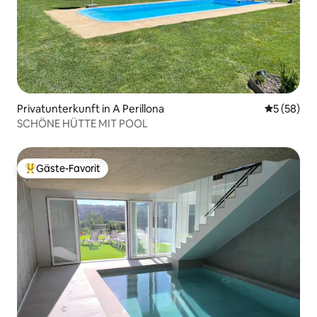
Privatunterkunft in A Perillona
Durchschni
5 (58)
SCHÖNE HÜTTE MIT POOL
Gäste-Favorit
Beliebter Gäste-Favorit.