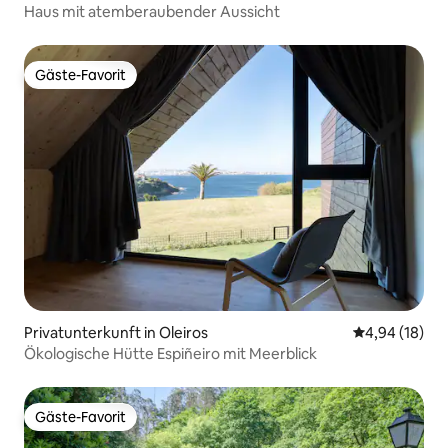
Haus mit atemberaubender Aussicht
Gäste-Favorit
Gäste-Favorit
Privatunterkunft in Oleiros
Durchschnitt
4,94 (18)
Ökologische Hütte Espiñeiro mit Meerblick
Gäste-Favorit
Gäste-Favorit