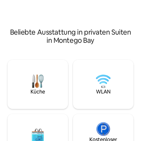
Haus in einer geschlossenen
Massage, Zöpfe, M
Wohnanlage in der Nähe von Stränden,
Physiotherapie. Ti
Einkaufsmöglichkeiten und dem
Geschichte, Kultur.
Stadtzentrum für einen sicheren und
des Gastgebers / 
entspannten Aufenthalt angeschlossen.
alle Zimmer.
Beliebte Ausstattung in privaten Suiten
in Montego Bay
Küche
WLAN
Kostenloser