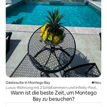
Gästesuite in Montego Bay
Neue Unt
Neu
Luxus-Wohnung mit 2 Schlafzimmern und Infinity-Pool
Wann ist die beste Zeit, um Montego
von Emotions Ironshore
Bay zu besuchen?