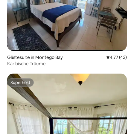
Gästesuite in Montego Bay
Durchschnitt
4,77 (43)
Karibische Träume
Superhost
Superhost