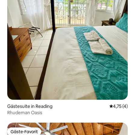
Gästesuite in Reading
Durchschnit
4,75 (4)
Rhudeman Oasis
Gäste-Favorit
Gäste-Favorit