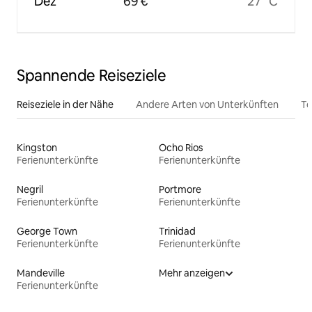
Dez
69 €
27 °C
Spannende Reiseziele
Reiseziele in der Nähe
Andere Arten von Unterkünften
To
Kingston
Ocho Rios
Ferienunterkünfte
Ferienunterkünfte
Negril
Portmore
Ferienunterkünfte
Ferienunterkünfte
George Town
Trinidad
Ferienunterkünfte
Ferienunterkünfte
Mandeville
Mehr anzeigen
Ferienunterkünfte