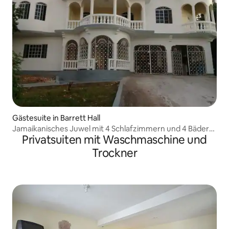
Gästesuite in Barrett Hall
Jamaikanisches Juwel mit 4 Schlafzimmern und 4 Bädern
Privatsuiten mit Waschmaschine und
mit Gastgeber vor Ort
Trockner