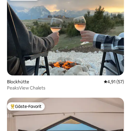
Blockhütte
Durchschnitt
4,91 (57)
PeaksView Chalets
Gäste-Favorit
Beliebter Gäste-Favorit.