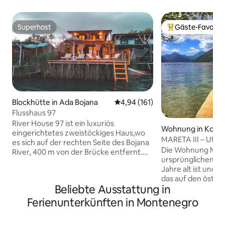
Superhost
Gäste-Favorit
Superhost
Beliebter Gäste-F
Blockhütte in Ada Bojana
Durchschnittliche Bewertung: 4
4,94 (161)
Flusshaus 97
River House 97 ist ein luxuriös
Wohnung in Kotor
eingerichtetes zweistöckiges Haus,wo
MARETA III – Ufe
es sich auf der rechten Seite des Bojana
Die Wohnung Mareta
River, 400 m von der Brücke entfernt.
ursprünglichen Ha
Das Haus ist mit allem zusätzlichen
Jahre alt ist und e
Inventar ausgestattet, wo sich im
das auf den öster
Erdgeschoss ein Fernseher mit 200
Beliebte Ausstattung in
Karten aus dem 19
Kanälen,WLAN, eine Küche mit einem
existiert. Das Hau
Esszimmer, einen langsameren, einen
Ferienunterkünften in Montenegro
mediterranen Stil 
Kühlschrank, einen Kühlschrank, einen
Wohnung befindet
Rostil, einen Toaster, ein Badezimmer