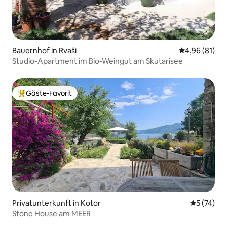
Bauernhof in Rvaši
Durchschnitt
4,96 (81)
Studio-Apartment im Bio-Weingut am Skutarisee
Gäste-Favorit
Beliebter Gäste-Favorit.
Privatunterkunft in Kotor
Durchschn
5 (74)
Stone House am MEER