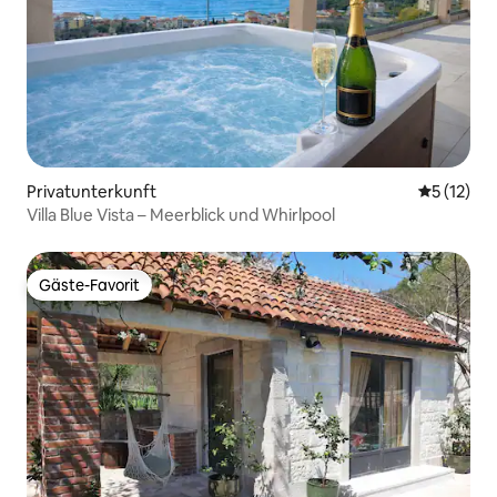
Privatunterkunft
Durchschn
5 (12)
Villa Blue Vista – Meerblick und Whirlpool
Gäste-Favorit
Gäste-Favorit