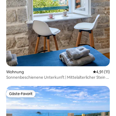
Wohnung
Durchschnitt
4,91 (11)
Sonnenbeschienene Unterkunft | Mittelalterlicher Stein &
geheime Terrasse
Gäste-Favorit
Gäste-Favorit