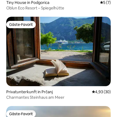
Tiny House in Podgorica
Durchsch
5 (7)
Oblun Eco Resort – Spiegelhütte
Gäste-Favorit
Gäste-Favorit
Privatunterkunft in Prčanj
Durchschnittl
4,93 (30)
Charmantes Steinhaus am Meer
Gäste-Favorit
Gäste-Favorit