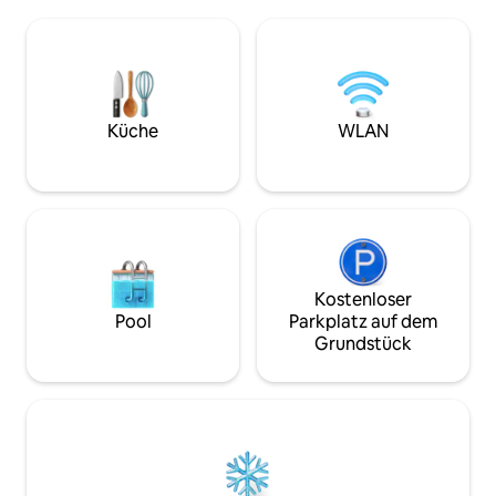
Meer entfernt im 
mit einer Waschmaschine, ein
alten Ortes Ljuta,
Bügeleisen, eine Terrasse mit 60 m ² und
entfernt ist. Die
eine zusätzliche Miniküche mit einem
ein handgefertigt
Esszimmer und Handtüchern befindet.
Sofa, WLAN, einen
Im Erdgeschoss befinden sich zwei
TV, eine Klimaanla
Schlafzimmer, ein Badezimmer und eine
rustikale Küche, e
Küche
WLAN
Terrasse mit einer schönen Aussicht.
einen Kühlschrank
Das Haus verfügt über 3 Parkplätze.
Kostenloser
Pool
Parkplatz auf dem
Grundstück