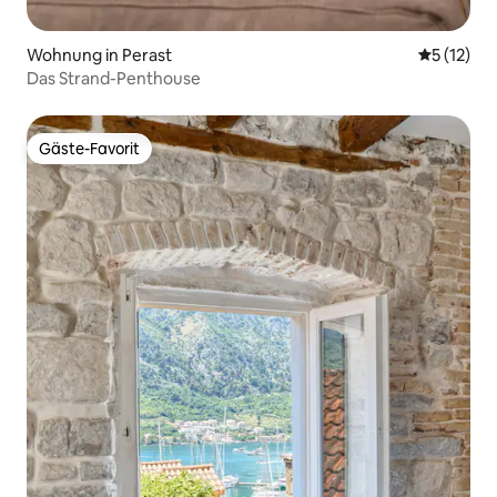
Wohnung in Perast
Durchschn
5 (12)
Das Strand-Penthouse
Gäste-Favorit
Gäste-Favorit