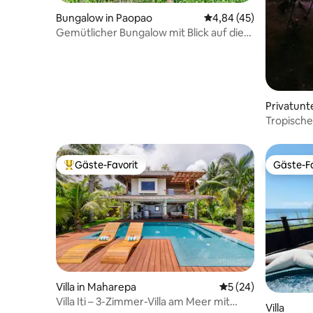
Bungalow in Paopao
Durchschnittliche Bew
4,84 (45)
Gemütlicher Bungalow mit Blick auf die
Lagune in Moorea
Privatunt
o
Tropische
Strandes
Gäste-Favorit
Gäste-Fa
Beliebter Gäste-Favorit.
Gäste-Fa
Villa in Maharepa
Durchschnittliche 
5 (24)
Villa Iti – 3-Zimmer-Villa am Meer mit
Villa