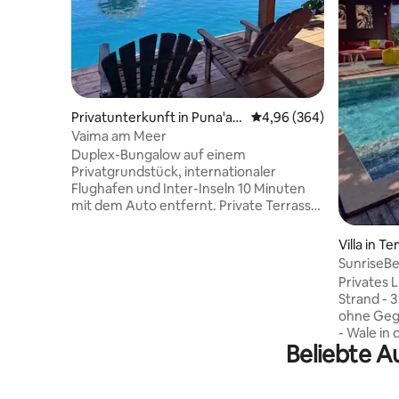
Privatunterkunft in Puna'aui
Durchschnittliche Bewe
4,96 (364)
a
Vaima am Meer
Duplex-Bungalow auf einem
Privatgrundstück, internationaler
Flughafen und Inter-Inseln 10 Minuten
mit dem Auto entfernt. Private Terrasse
mit Steg direkt an der Lagune, wo Sie
schwimmen können. 2 Kajaks für
Villa in T
Spaziergänge und Zugang zur Sandbank,
SunriseBe
100 Meter vom Fare Vaima entfernt. Im
Strandhau
Privates 
Erdgeschoss, Einbauküche + Esszimmer
Strand - 3 klimatisierte Suiten - 240 m2
+ ein Bad. Im Obergeschoss befindet sich
ohne Gegenüber - Mit
ein großes klimatisiertes Schlafzimmer +
- Wale in 
Terrasse mit herrlichem Blick auf Moorea
Beliebte A
Personen 
und seinen prächtigen
Rabatt/Wochene
Sonnenuntergang. Supermarkt rund um
Blick auf
die Uhr geöffnet, 10 Minuten zu Fuß.