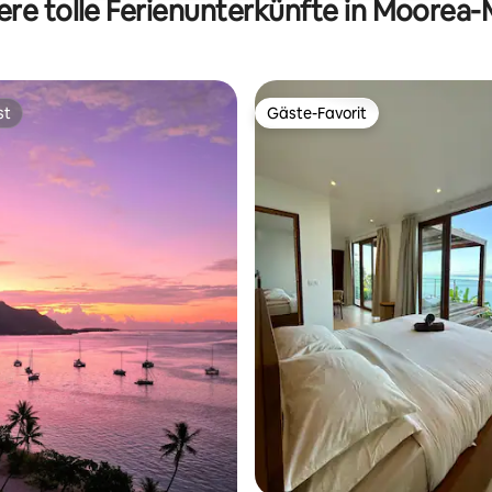
ere tolle Ferienunterkünfte in Moorea-
st
Gäste-Favorit
st
Gäste-Favorit