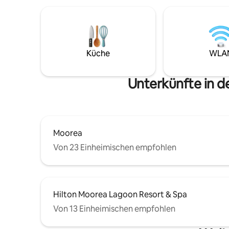
Korallenr
kristallkl
Riff gegraben sin
berühmten
Moorea un
Minuten v
Küche
WLA
(Kais, Ba
usw.) Wal
Unterkünfte in 
Moorea
Von 23 Einheimischen empfohlen
Hilton Moorea Lagoon Resort & Spa
Von 13 Einheimischen empfohlen