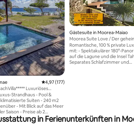
Gästesuite in Moorea-Maiao
Moorea Suite Love / Der gehei
rtung: 4,96 von 5, 364 Bewertungen
der Liebenden
Romantische, 100 % private Lux
mit: - Spektakulärer 180°-Pano
auf die Lagune und die Insel Tahi
Separates Schlafzimmer und
Badezimmer mit Regendusche 
privater Spiegelpool - Whirlpool
Massagedüsen) ​- Privater Parkp
emae
Durchschnittliche Bewertung: 4,97 von 5, 1
4,97 (177)
Eingang und unabhängiger Zuga
achVilla***** Luxuriöses
Annehmlichkeiten inklusive:
s & Pool
Luxus-Strandhaus - Pool &
Klimaanlage, Highspeed-Glasfa
WLAN, Smart-TV, kostenlose Mi
 Blick auf das Meer
Nespresso-Maschine, Fitnessge
der Saison - Preise ab 2
Safe, Handtücher, Wäsche, ... -
usstattung in Ferienunterkünften in M
(Provision inbegriffen) -
Privatsphäre - Eine wahre Oas
nde Strandhaus mit
- 100 % Gästezufriedenheit
 das Meer, entlang des