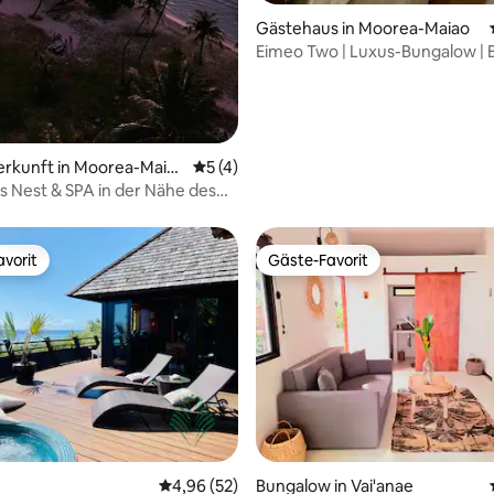
ertung: 4,84 von 5, 45 Bewertungen
Gästehaus in Moorea-Maiao
Eimeo Two | Luxus-Bungalow | B
die Lagune | Moorea
erkunft in Moorea-Maia
Durchschnittliche Bewertung: 5 von 5,
5 (4)
s Nest & SPA in der Nähe des
 Taahiamanu
vorit
Gäste-Favorit
vorit
Gäste-Favorit
Bewertung: 5 von 5, 24 Bewertungen
Durchschnittliche Bewertung: 4,96 von 5, 
4,96 (52)
Bungalow in Vai'anae