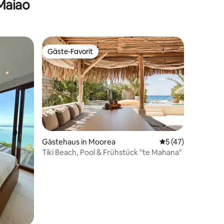
Maiao
Gäste-Favorit
Gäste-Favorit
Gästehaus in Moorea
Durchschnittliche
5 (47)
Tiki Beach, Pool & Frühstück "te Mahana"