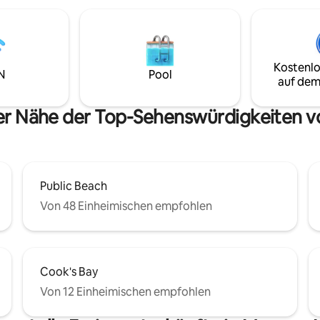
iffs, das Badebecken mit
arem Wasser bietet, die in das
d. 2 Minuten vom
 öffentlichen Strand von
d vom Golfplatz entfernt, 12
Kostenlo
on allen Annehmlichkeiten
N
Pool
auf dem
nken, Geschäfte, Restaurants
-Spot (Juli–Nov.)
der Nähe der Top-Sehenswürdigkeiten 
Public Beach
Von 48 Einheimischen empfohlen
Cook's Bay
Von 12 Einheimischen empfohlen