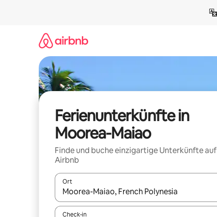
Zu
Inhalten
springen
Ferienunterkünfte in
Moorea-Maiao
Finde und buche einzigartige Unterkünfte auf
Airbnb
Ort
Wenn Ergebnisse verfügbar sind, navigiere mit d
Check-in