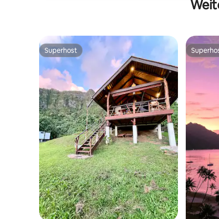
Weit
Superhost
Superho
Superhost
Superho