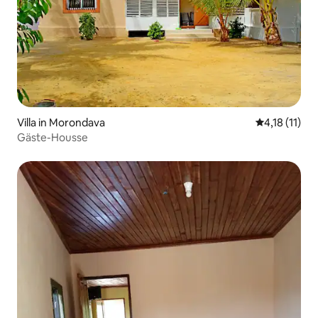
Villa in Morondava
Durchschnitt
4,18 (11)
Gäste-Housse