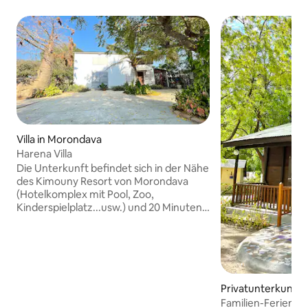
Villa in Morondava
Harena Villa
Die Unterkunft befindet sich in der Nähe
des Kimouny Resort von Morondava
(Hotelkomplex mit Pool, Zoo,
Kinderspielplatz...usw.) und 20 Minuten
von einem Strand entfernt, soweit das
Auge reicht (nur für Sie). Malagasy-
Frühstück kann inklusive sein für: Kaffee
oder Tee + Mofogasy (malagassische
Galette aus Reismehl). Eine Option
Mittag- oder Abendessen wird Ihnen vor
Privatunterkunft 
Ort angeboten (wenn Sie nicht den Kopf
a
Familien-Ferienha