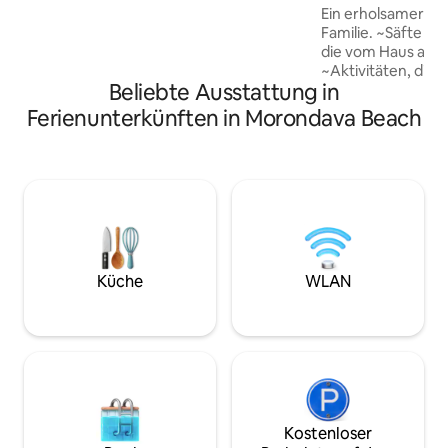
zum Kochen haben): frische und
Ein erholsamer Au
biologische Produkte, benachrichtigen
Familie. ~Säfte und Früchte der Saison,
Sie mich im Voraus per Nachricht. Die
die vom Haus angeboten werden ☺️
Kosten hängen von Ihren Bedürfnissen
~Aktivitäten, die w
ab.
Beliebte Ausstattung in
können ~Besuch: *Allée des BAOBAB
*Mangroven *Str
Ferienunterkünften in Morondava Beach
KELY * KIRINDY F
BEMARAHA Die Küche ist optional
gegen einen Aufpr
verfügbar. Sie ist
ausgestattet, prak
Mahlzeiten in aller
zuzubereiten. Zögern Sie nicht, uns zu
kontaktieren, wir 
begrüßen zu dürfe
Küche
WLAN
Kostenloser