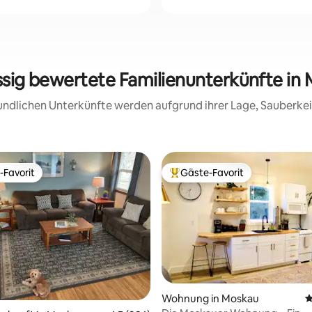
ssig bewertete Familienunterkünfte i
reundlichen Unterkünfte werden aufgrund ihrer Lage, Sauberk
-Favorit
Gäste-Favorit
r Gäste-Favorit.
Beliebter Gäste-Favorit.
Wohnung in Moskau
D