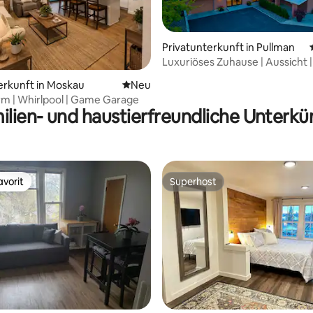
Privatunterkunft in Pullman
Luxuriöses Zuhause | Aussicht |
Nähe der WSU-U of I | Schlafplä
wertung: 4,9 von 5, 50 Bewertungen
erkunft in Moskau
Neue Unterkunft
Neu
8 Personen
m | Whirlpool | Game Garage
ilien- und haustierfreundliche Unterkü
vorit
Superhost
vorit
Superhost