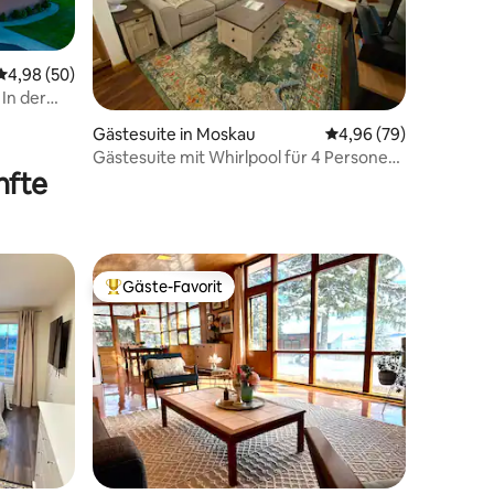
Durchschnittliche Bewertung: 4,98 von 5, 50 Bewertungen
4,98 (50)
 In der
tze für
Gästesuite in Moskau
Durchschnittliche Be
4,96 (79)
Gästesuite mit Whirlpool für 4 Personen
nfte
– keine unsinnigen Gebühren
Gäste-Favorit
Beliebter Gäste-Favorit.