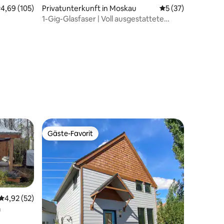
82 Bewertungen
urchschnittliche Bewertung: 4,69 von 5, 105 Bewertungen
4,69 (105)
Privatunterkunft in Moskau
Durchschnittliche
5 (37)
1-Gig-Glasfaser | Voll ausgestattete
Küche | Waschmaschine mit Trockner |
Grill | Hinterhof
Gäste-Favorit
Gäste-Favorit
Durchschnittliche Bewertung: 4,92 von 5, 52 Bewertungen
4,92 (52)
m