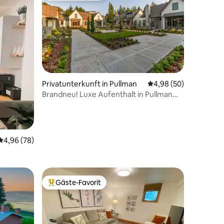
Privatunterkunft in Pullman
Durchschnittliche Be
4,98 (50)
Brandneu! Luxe Aufenthalt in Pullman
22 Bewertungen
mit Freunden!
Durchschnittliche Bewertung: 4,96 von 5, 78 Bewertungen
4,96 (78)
Gäste-Favorit
Beliebter Gäste-Favorit.