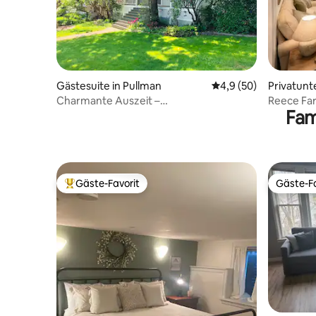
Gästesuite in Pullman
Durchschnittliche Be
4,9 (50)
Privatunt
Charmante Auszeit –
Reece Far
Fam
Pool/Whirlpool/Sauna
Gäste-Favorit
Gäste-Fa
Beliebter Gäste-Favorit.
Gäste-Fa