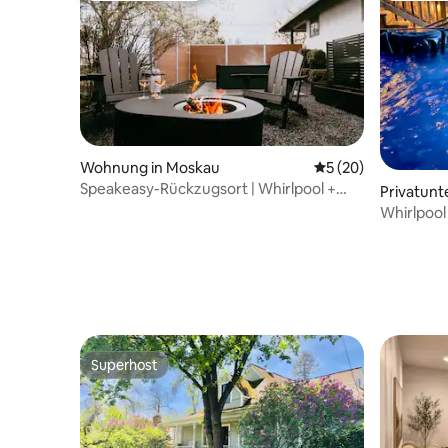
Wohnung in Moskau
Durchschnittliche 
5 (20)
Speakeasy-Rückzugsort | Whirlpool +
Privatunt
Feuerstelle | Innenstadt
Whirlpool 
Bike-Verl
Superhost
Superhost