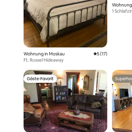
Wohnung 
1 Schlafz
außerhalb
Wohnung in Moskau
Durchschnittliche
5 (17)
Ft. Russel Hideaway
Gäste-Favorit
Superho
Gäste-Favorit
Superho