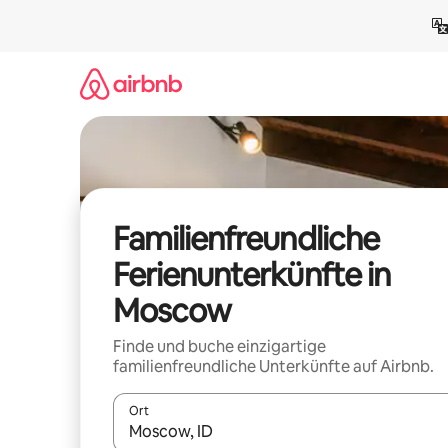
Zu
Inhalten
springen
Familienfreundliche
Ferienunterkünfte in
Moscow
Finde und buche einzigartige
familienfreundliche Unterkünfte auf Airbnb.
Ort
Wenn Ergebnisse verfügbar sind, navigiere mit d