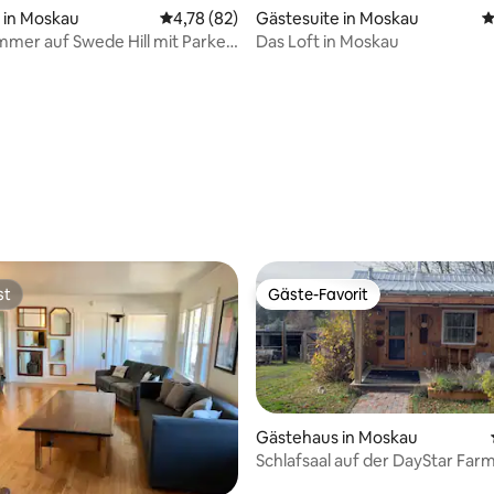
in Moskau
Durchschnittliche Bewertung: 4,78 von 5, 
4,78 (82)
Gästesuite in Moskau
D
immer auf Swede Hill mit Parken
Das Loft in Moskau
 der Straße
 Bewertung: 5 von 5, 17 Bewertungen
st
Gäste-Favorit
st
Gäste-Favorit
Gästehaus in Moskau
Schlafsaal auf der DayStar Far