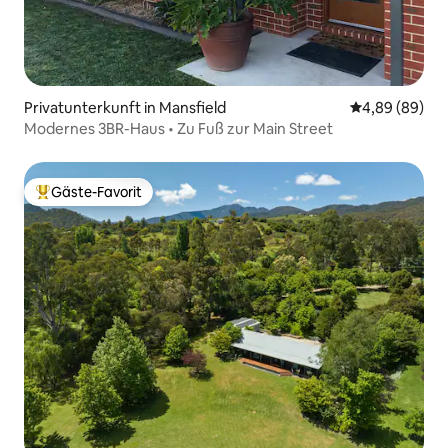
Privatunterkunft in Mansfield
Durchschnittl
4,89 (89)
Modernes 3BR-Haus • Zu Fuß zur Main Street
Gäste-Favorit
Beliebter Gäste-Favorit.