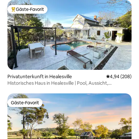
Gäste-Favorit
Beliebter Gäste-Favorit.
Privatunterkunft in Healesville
Durchschnittli
4,94 (208)
Historisches Haus in Healesville | Pool, Aussicht,
Schlafplätze für 10 Personen
Gäste-Favorit
Gäste-Favorit