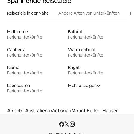
Spannende Reiseziele
Reiseziele in der Nähe
Andere Arten von Unterkünften
To
Melbourne
Ballarat
Ferienunterkünfte
Ferienunterkünfte
Canberra
Warrnambool
Ferienunterkünfte
Ferienunterkünfte
Kiama
Bright
Ferienunterkünfte
Ferienunterkünfte
Launceston
Mehr anzeigen
Ferienunterkünfte
Airbnb
Australien
Victoria
Mount Buller
Häuser