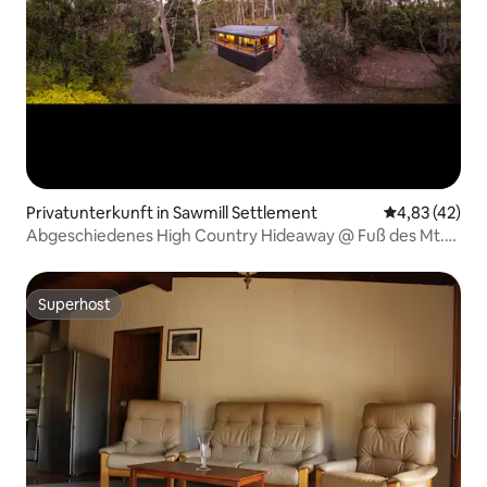
Privatunterkunft in Sawmill Settlement
Durchschnitt
4,83 (42)
Abgeschiedenes High Country Hideaway @ Fuß des Mt.
Buller
Superhost
Superhost