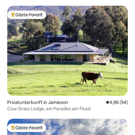
Gäste-Favorit
Beliebter Gäste-Favorit.
Privatunterkunft in Jamieson
Durchschnittl
4,96 (54)
Cow Grass Lodge, ein Paradies am Fluss!
Gäste-Favorit
Beliebter Gäste-Favorit.