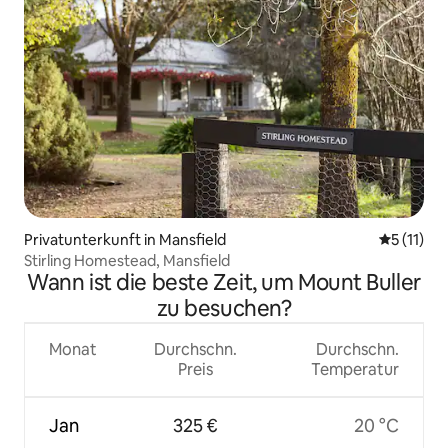
Privatunterkunft in Mansfield
Durchschn
5 (11)
Stirling Homestead, Mansfield
Wann ist die beste Zeit, um Mount Buller
zu besuchen?
Monat
Durchschn.
Durchschn.
Preis
Temperatur
Jan
325 €
20 °C