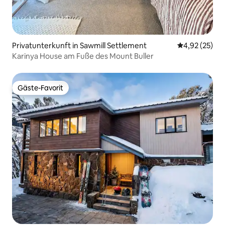
Privatunterkunft in Sawmill Settlement
Durchschnitt
4,92 (25)
Karinya House am Fuße des Mount Buller
Gäste-Favorit
Gäste-Favorit