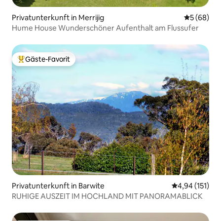
Privatunterkunft in Merrijig
Durchschni
5 (68)
Hume House Wunderschöner Aufenthalt am Flussufer
Gäste-Favorit
Beliebter Gäste-Favorit.
Privatunterkunft in Barwite
Durchschnittl
4,94 (151)
RUHIGE AUSZEIT IM HOCHLAND MIT PANORAMABLICK