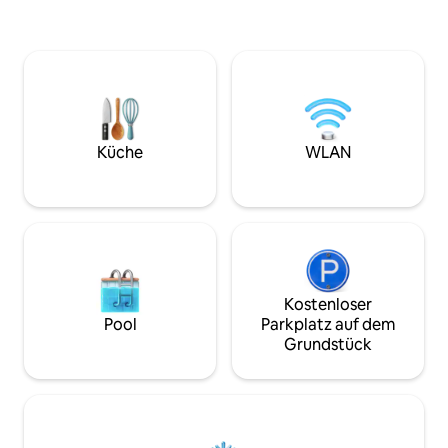
oder den Mount Stirling. Flüsse, Seen
ausgestatteten B
und Berge zum Schwimmen, Angeln
Buchung gilt für bi
oder Bootfahren.
zusätzliche Gäst
AUFPREIS hinzuge
Zugang erfolgt üb
dem Haus. Die Hau
für die obere Etage
im Erdgeschoss extra be
Küche
WLAN
füge nur 2 zusätz
den Preis zu erhal
Kostenloser
Pool
Parkplatz auf dem
Grundstück