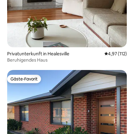
Privatunterkunft in Healesville
Durchschnittl
4,97 (112)
Beruhigendes Haus
Gäste-Favorit
Gäste-Favorit