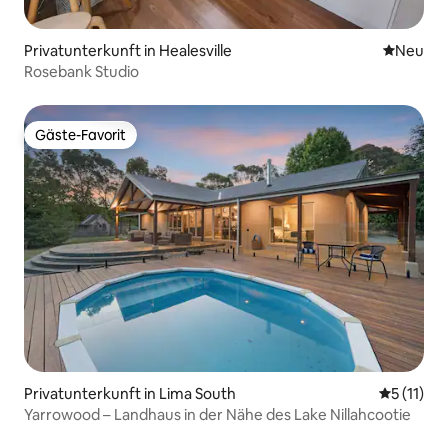
Privatunterkunft in Healesville
Neue Unt
Neu
Rosebank Studio
Gäste-Favorit
Gäste-Favorit
Privatunterkunft in Lima South
Durchschn
5 (11)
Yarrowood – Landhaus in der Nähe des Lake Nillahcootie