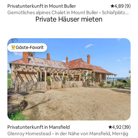
Privatunterkunft in Mount Buller
Durchschnitt
4,89 (9)
Gemütliches alpines Chalet in Mount Buller • Schlafplätze
Private Häuser mieten
für bis zu 12 Personen
Gäste-Favorit
Beliebter Gäste-Favorit.
Privatunterkunft in Mansfield
Durchschnittl
4,92 (39)
Glenroy Homestead – in der Nähe von Mansfield, Merrijig