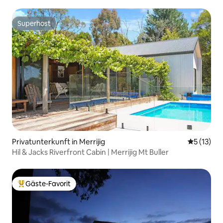
Superhost
Superhost
Privatunterkunft in Merrijig
Durchschn
5 (13)
Hil & Jacks Riverfront Cabin | Merrijig Mt Buller
Gäste-Favorit
Beliebter Gäste-Favorit.