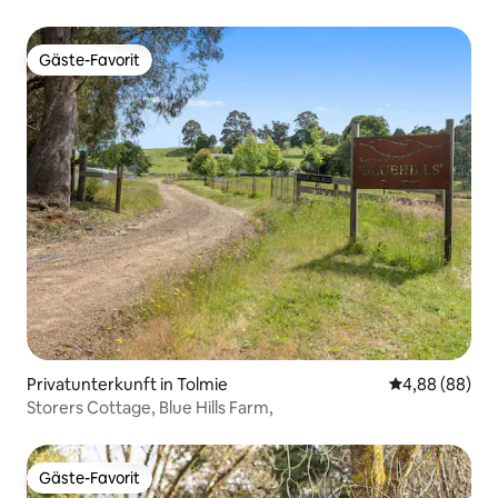
Gäste-Favorit
Gäste-Favorit
Privatunterkunft in Tolmie
Durchschnittl
4,88 (88)
Storers Cottage, Blue Hills Farm,
Gäste-Favorit
Gäste-Favorit