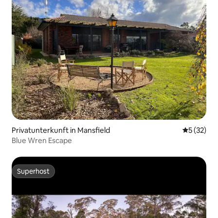
Privatunterkunft in Mansfield
Durchschn
5 (32)
Blue Wren Escape
Superhost
Superhost