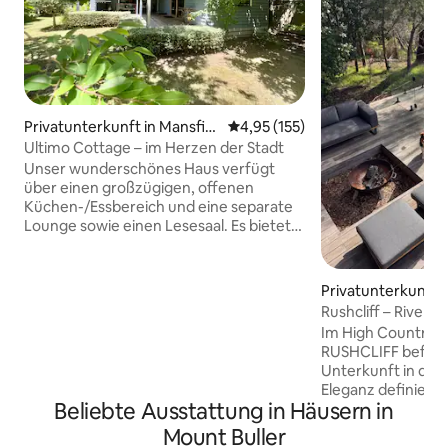
Privatunterkunft in Mansfiel
Durchschnittliche Bewertung: 4
4,95 (155)
d
Ultimo Cottage – im Herzen der Stadt
Unser wunderschönes Haus verfügt
über einen großzügigen, offenen
Küchen-/Essbereich und eine separate
Lounge sowie einen Lesesaal. Es bietet
einen privaten, geräumigen und
entspannenden Garten, der vollständig
für deine vierbeinigen Freunde
Privatunterkunft i
eingezäunt ist, mit einer überdachten
Rushcliff – Riverfr
Terrasse. Einfacher Spaziergang zu nahe
Im High Country/A
gelegenen Geschäften und
RUSHCLIFF befinde
Restaurants. Tolle Unterkunft, um dich
Unterkunft in der
für alle Aktivitäten, die das Hochland zu
Eleganz definiert 
bieten hat, niederzulassen,
Beliebte Ausstattung in Häusern in
Front/Mountain Li
einschließlich einfachem Zugang zu den
Bitte beachte - d
Mount Buller
Schneefeldern über den Mount Buller
Platz für 7 Persone