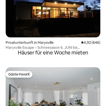
Privatunterkunft in Marysville
Durchschnittli
4,92 (646)
Marysville Escape – Schneesaison 6. JUNI bis
Häuser für eine Woche mieten
6. SEPTEMBER 2026
Gäste-Favorit
Gäste-Favorit