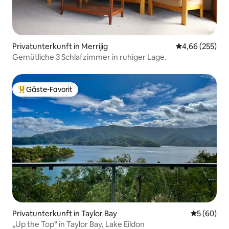
Privatunterkunft in Merrijig
Durchschnittli
4,66 (255)
Gemütliche 3 Schlafzimmer in ruhiger Lage.
Gäste-Favorit
Beliebter Gäste-Favorit.
Privatunterkunft in Taylor Bay
Durchschni
5 (60)
„Up the Top“ in Taylor Bay, Lake Eildon