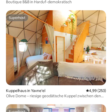
Boutique B&B in Harduf-demokratisch
Superhost
Superhost
Kuppelhaus in Yavne'el
Durchschnittli
4,99 (253)
Olive Dome – riesige geodätische Kuppel zwischen den
Oliven
Superhost