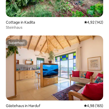
Cottage in Kadita
Durchschnittl
4,92 (142)
Steinhaus
Superhost
Superhost
Gästehaus in Harduf
Durchschnittli
4,98 (165)