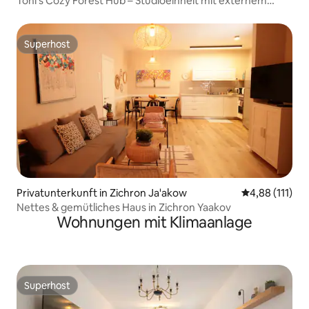
Toni's Cozy Forest Hub – Studioeinheit mit externem
Schutzraum
Superhost
Superhost
Privatunterkunft in Zichron Ja'akow
Durchschnittl
4,88 (111)
Nettes & gemütliches Haus in Zichron Yaakov
Wohnungen mit Klimaanlage
Superhost
Superhost