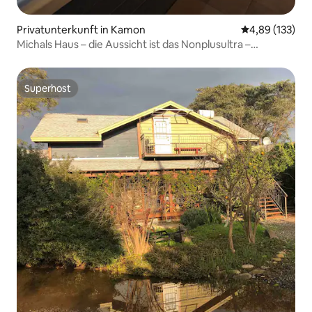
Privatunterkunft in Kamon
Durchschnittl
4,89 (133)
Michals Haus – die Aussicht ist das Nonplusultra –
Whirlpool – Pool
Superhost
Superhost