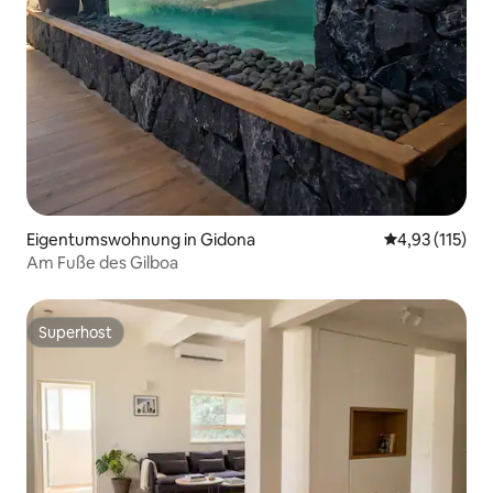
Eigentumswohnung in Gidona
Durchschnittl
4,93 (115)
Am Fuße des Gilboa
Superhost
Superhost