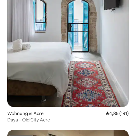
Wohnung in Acre
Durchschnittl
4,85 (191)
Daya – Old City Acre