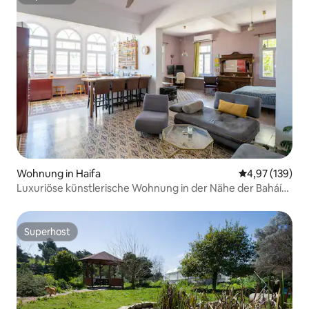
Superhost
Wohnung in Haifa
Durchschnittl
4,97 (139)
Luxuriöse künstlerische Wohnung in der Nähe der Baháí-
Gärten
Superhost
Superhost