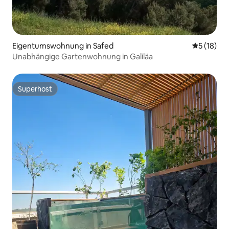
Eigentumswohnung in Safed
Durchschn
5 (18)
Unabhängige Gartenwohnung in Galiläa
Superhost
Superhost