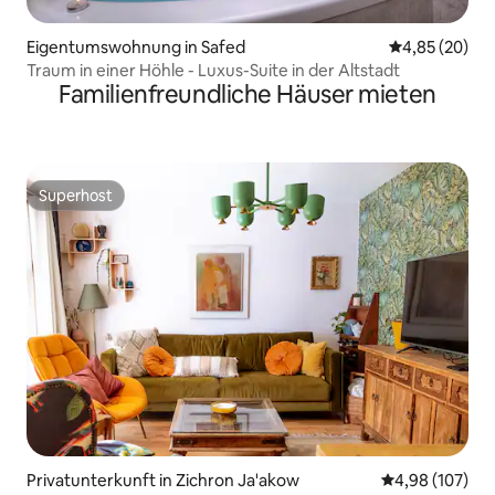
Eigentumswohnung in Safed
Durchschnittl
4,85 (20)
Traum in einer Höhle - Luxus-Suite in der Altstadt
Familienfreundliche Häuser mieten
Superhost
Superhost
Privatunterkunft in Zichron Ja'akow
Durchschnittli
4,98 (107)