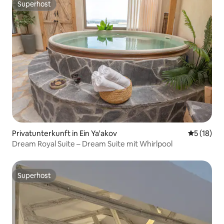
Superhost
Superhost
Privatunterkunft in Ein Ya'akov
Durchschn
5 (18)
Dream Royal Suite – Dream Suite mit Whirlpool
Superhost
Superhost