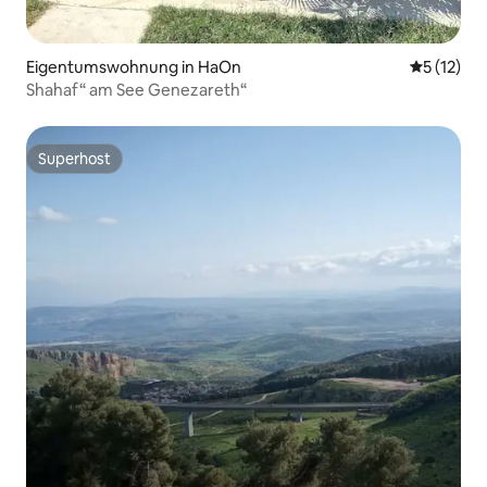
Eigentumswohnung in HaOn
Durchschn
5 (12)
Shahaf“ am See Genezareth“
Superhost
Superhost