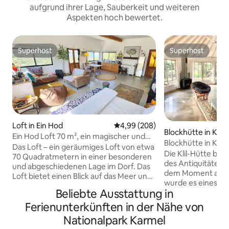
aufgrund ihrer Lage, Sauberkeit und weiteren
Aspekten hoch bewertet.
Superhost
Superhost
Superhost
Superhost
Loft in Ein Hod
Durchschnittliche Bewertung: 4
4,99 (208)
Blockhütte in Klil
Ein Hod Loft 70 m², ein magischer und
Blockhütte in Klil
spektakulärer Panoramablick auf das
Das Loft – ein geräumiges Loft von etwa
Die Klil-Hütte bef
Meer und die Berge
70 Quadratmetern in einer besonderen
des Antiquitätenres
und abgeschiedenen Lage im Dorf. Das
dem Moment an, al
Loft bietet einen Blick auf das Meer und
wurde es eines de
die Bergkette für einen Panoramablick
Beliebte Ausstattung in
Reiseziele in der 
und spektakuläre Sonnenuntergänge.
von Reisenden beg
Ferienunterkünften in der Nähe von
Das Innere des Lofts ist mit natürlichen
Paare oder kleine F
Materialien dekoriert, wobei die
Nationalpark Karmel
ländliches Erlebni
Umrandung den Raum beleuchtet und