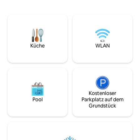
Kompromisse bei d
ein einzigartiges Aquarium-Feeling
einzugehen. Ein V
schafft, sodass die Natur Teil des
und heiße Bäder 
Raumes ist. Die Unterkunft ist mit einer
Außendusche, nu
gemütlichen Küche, einem
vom Yehiam-Bach 
verwöhnenden Badezimmer, Büchern,
von Nahal Kziv un
einem geräumigen Essbereich, einer
Nordens entfernt. Der Bio-Garten un
orthopädischen Matratze, einem
das Café der Geme
Malbereich für die Arbeit und vielem
Küche
WLAN
nur einen kurzen 
mehr ausgestattet. Innerhalb kurzer
und du kannst auc
Gehweite gibt es Wanderwege direkt in
Massagen in der H
die Natur und zum Israel-Trail. Das Loft
aus einer Liste vo
ist ein perfekter Ort für einen
Attraktionen in d
Tapetenwechsel, um es sich leicht zu
wir speziell für di
machen und eine Atmosphäre voller
Verlieben Sie sich
Inspiration im Herzen der Natur und des
magischen Dorfes zu genießen.
Kostenloser
Pool
Parkplatz auf dem
Grundstück