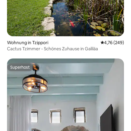
Wohnung in Tzippori
Durchschnittli
4,76 (249)
Cactus Tzimmer - Schönes Zuhause in Galiläa
Superhost
Superhost