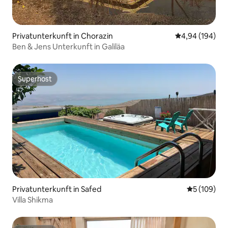
Privatunterkunft in Chorazin
Durchschnittli
4,94 (194)
Ben & Jens Unterkunft in Galiläa
Superhost
Superhost
Privatunterkunft in Safed
Durchschnit
5 (109)
Villa Shikma