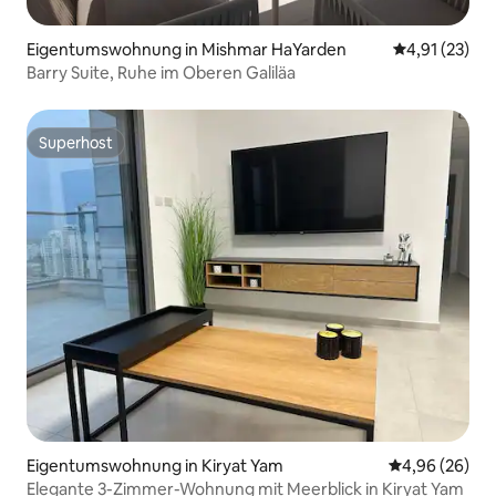
Eigentumswohnung in Mishmar HaYarden
Durchschnitt
4,91 (23)
Barry Suite, Ruhe im Oberen Galiläa
Superhost
Superhost
Eigentumswohnung in Kiryat Yam
Durchschnittl
4,96 (26)
Elegante 3-Zimmer-Wohnung mit Meerblick in Kiryat Yam