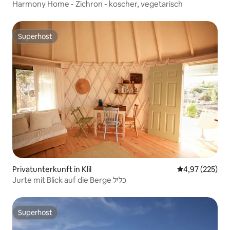
Harmony Home - Zichron - koscher, vegetarisch
Superhost
Superhost
Privatunterkunft in Klil
Durchschnittli
4,97 (225)
Jurte mit Blick auf die Berge כליל
Superhost
Superhost