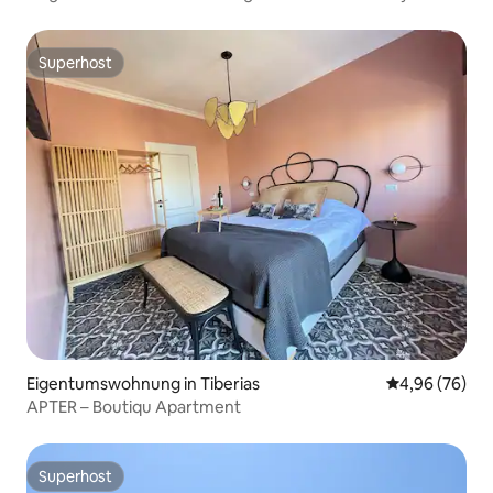
Superhost
Superhost
Eigentumswohnung in Tiberias
Durchschnittl
4,96 (76)
APTER – Boutiqu Apartment
Superhost
Superhost