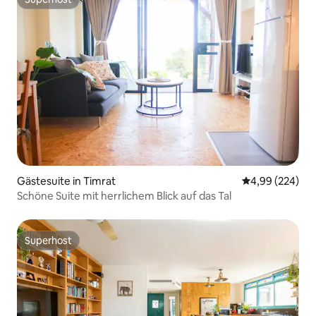
Superhost
Gästesuite in Timrat
Durchschnittli
4,99 (224)
Schöne Suite mit herrlichem Blick auf das Tal
Superhost
Superhost