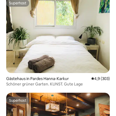
Superhost
Superhost
Gästehaus in Pardes Hanna-Karkur
Durchschnittl
4,9 (303)
Schöner grüner Garten. KUNST. Gute Lage
Superhost
Superhost