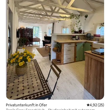
Privatunterkunft in Ofer
Durchschnitt
4,92 (25)