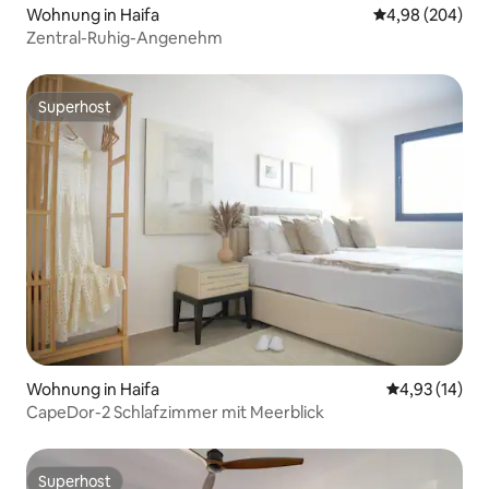
Wohnung in Haifa
Durchschnittli
4,98 (204)
Zentral-Ruhig-Angenehm
Superhost
Superhost
Wohnung in Haifa
Durchschnitt
4,93 (14)
CapeDor-2 Schlafzimmer mit Meerblick
Superhost