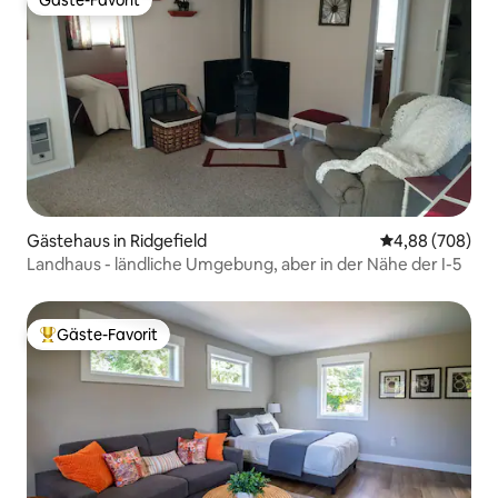
Gäste-Favorit
Gäste-Favorit
Gästehaus in Ridgefield
Durchschnittli
4,88 (708)
Landhaus - ländliche Umgebung, aber in der Nähe der I-5
Gäste-Favorit
Beliebter Gäste-Favorit.