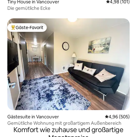
Tiny House in Vancouver
Durchschnittl
4,98 (101)
Die gemütliche Ecke
Gäste-Favorit
Beliebter Gäste-Favorit.
Gästesuite in Vancouver
Durchschnittli
4,96 (505)
Gemütliche Wohnung mit großartigem Außenbereich
Komfort wie zuhause und großartige