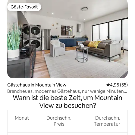
Gäste-Favorit
Gäste-Favorit
Gästehaus in Mountain View
Durchschnitt
4,95 (55)
Brandneues, modernes Gästehaus, nur wenige Minuten
Wann ist die beste Zeit, um Mountain
von der Innenstadt entfernt!
View zu besuchen?
Monat
Durchschn.
Durchschn.
Preis
Temperatur