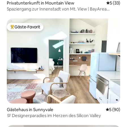
Privatunterkunft in Mountain View
Durchschn
5 (33)
Spaziergang zur Innenstadt von Mt. View | BayArea
Travelers Haven
Gäste-Favorit
Beliebter Gäste-Favorit.
Gästehaus in Sunnyvale
Durchschni
5 (90)
💯 Designerparadies im Herzen des Silicon Valley