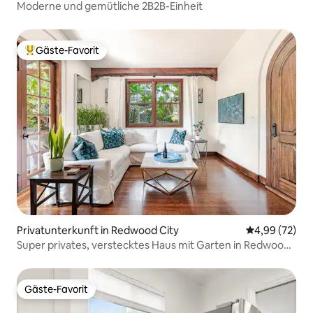
Moderne und gemütliche 2B2B-Einheit
Gäste-Favorit
Beliebter Gäste-Favorit.
Privatunterkunft in Redwood City
Durchschnittl
4,99 (72)
Super privates, verstecktes Haus mit Garten in Redwood
City
Gäste-Favorit
Gäste-Favorit