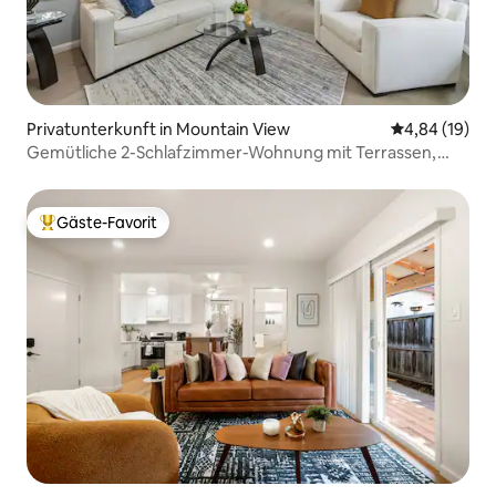
Privatunterkunft in Mountain View
Durchschnitt
4,84 (19)
Gemütliche 2-Schlafzimmer-Wohnung mit Terrassen,
erstklassige Lage mit Bergblick
Gäste-Favorit
Beliebter Gäste-Favorit.