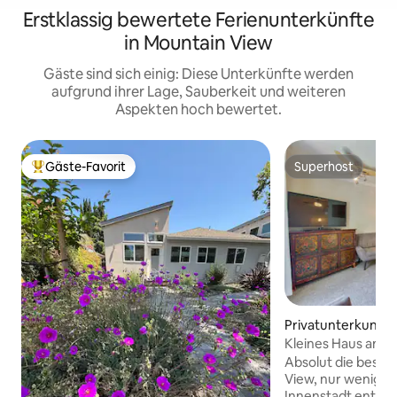
Erstklassig bewertete Ferienunterkünfte
in Mountain View
Gäste sind sich einig: Diese Unterkünfte werden
aufgrund ihrer Lage, Sauberkeit und weiteren
Aspekten hoch bewertet.
Gäste-Favorit
Superhost
Beliebter Gäste-Favorit.
Superhost
Privatunterkunft 
n View
Kleines Haus am P
Innenstadt. Neue 
Absolut die beste
View, nur wenige S
Innenstadt entfer