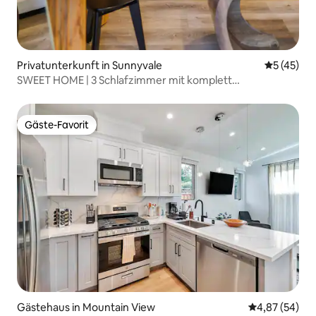
Privatunterkunft in Sunnyvale
Durchschn
5 (45)
SWEET HOME | 3 Schlafzimmer mit komplett
eingezäuntem Hinterhof
Gäste-Favorit
Gäste-Favorit
Gästehaus in Mountain View
Durchschnittl
4,87 (54)