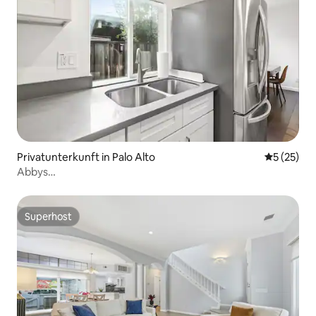
Privatunterkunft in Palo Alto
Durchschn
5 (25)
Abbys
Zuhause/Studio/Küche/Bad/Klimaanlage/Heizung/Privat
Superhost
Superhost