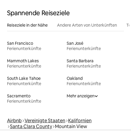
Spannende Reiseziele
Reiseziele in der Nähe
Andere Arten von Unterkünften
To
San Francisco
San José
Ferienunterkünfte
Ferienunterkünfte
Mammoth Lakes
Santa Barbara
Ferienunterkünfte
Ferienunterkünfte
South Lake Tahoe
Oakland
Ferienunterkünfte
Ferienunterkünfte
Sacramento
Mehr anzeigen
Ferienunterkünfte
Airbnb
Vereinigte Staaten
Kalifornien
Santa Clara County
Mountain View