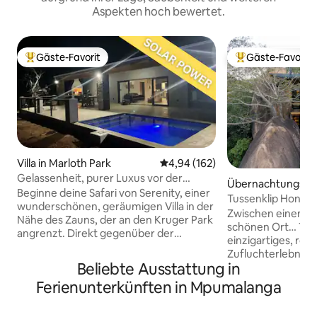
Aspekten hoch bewertet.
Gäste-Favorit
Gäste-Favorit
Beliebter Gäste-Favorit.
Beliebter Gäste-F
Villa in Marloth Park
Durchschnittliche Bewertung: 4
4,94 (162)
Gelassenheit, purer Luxus vor der
Übernachtungsmög
Haustür des Kruger-Parks.
Beginne deine Safari von Serenity, einer
in Matsulu
Tussenklip Honey
wunderschönen, geräumigen Villa in der
Feigenbaumhaus
Zwischen einem F
Nähe des Zauns, der an den Kruger Park
schönen Ort… Tussenklip bietet ein
angrenzt. Direkt gegenüber der
einzigartiges, ro
Parklandschaft. Die Tiere streifen frei
Zufluchterlebnis 
umher und besuchen uns täglich. Voll
Beliebte Ausstattung in
versteckt zwische
ausgestattete Küche. Die Terrasse
gigantischen Gran
Ferienunterkünften in Mpumalanga
verfügt über Deckenventilatoren für
zwischen den unb
heiße Tage. Ventilatoren in allen
des Lowveld, fast 
Zimmern, Klimaanlagen in beiden