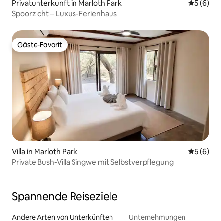
Privatunterkunft in Marloth Park
Durchschn
5 (6)
Spoorzicht – Luxus-Ferienhaus
Gäste-Favorit
Gäste-Favorit
Villa in Marloth Park
Durchschn
5 (6)
Private Bush-Villa Singwe mit Selbstverpflegung
Spannende Reiseziele
Andere Arten von Unterkünften
Unternehmungen