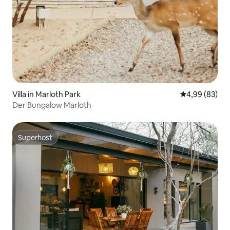
Villa in Marloth Park
Durchschnittl
4,99 (83)
Der Bungalow Marloth
Superhost
Superhost