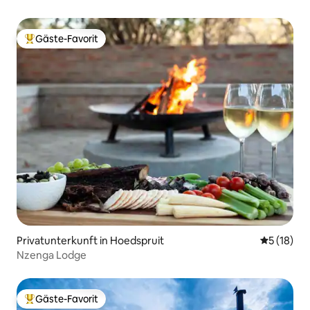
Gäste-Favorit
Beliebter Gäste-Favorit.
Privatunterkunft in Hoedspruit
Durchschn
5 (18)
Nzenga Lodge
Gäste-Favorit
Beliebter Gäste-Favorit.