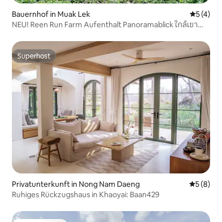
Bauernhof in Muak Lek
Durchsch
5 (4)
NEU! Reen Run Farm Aufenthalt Panoramablick ใกล้เขา
ใหญ่
Superhost
Superhost
Privatunterkunft in Nong Nam Daeng
Durchschn
5 (8)
Ruhiges Rückzugshaus in Khaoyai: Baan429