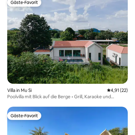
Gäste-Favorit
Gäste-Favorit
Villa in Mu Si
Durchschnitt
4,91 (22)
Poolvilla mit Blick auf die Berge • Grill, Karaoke und
Fahrräder
Gäste-Favorit
Gäste-Favorit