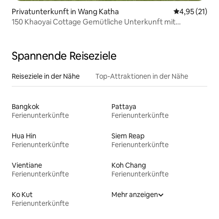
Privatunterkunft in Wang Katha
Durchschnitt
4,95 (21)
150 Khaoyai Cottage Gemütliche Unterkunft mit
Bergblick
Spannende Reiseziele
Reiseziele in der Nähe
Top-Attraktionen in der Nähe
Bangkok
Pattaya
Ferienunterkünfte
Ferienunterkünfte
Hua Hin
Siem Reap
Ferienunterkünfte
Ferienunterkünfte
Vientiane
Koh Chang
Ferienunterkünfte
Ferienunterkünfte
Ko Kut
Mehr anzeigen
Ferienunterkünfte