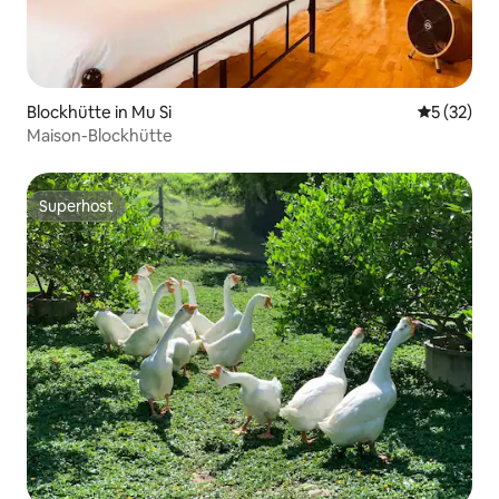
Blockhütte in Mu Si
Durchschn
5 (32)
Maison-Blockhütte
Superhost
Superhost