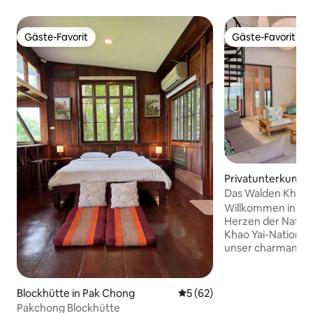
Gäste-Favorit
Gäste-Favorit
Gäste-Favorit
Gäste-Favorit
Privatunterkunft i
Das Walden Khaoy
Willkommen in uns
Herzen der Natur,
Khao Yai-Nationalp
unser charmanter
perfekte Mischun
Eleganz und Natur.
mit antiken Möbel
Blockhütte in Pak Chong
Durchschnittliche Bewertun
5 (62)
und schafft eine 
Pakchong Blockhütte