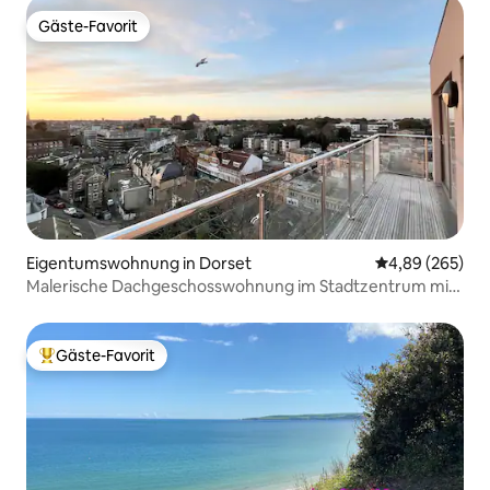
Gäste-Favorit
Gäste-Favorit
Eigentumswohnung in Dorset
Durchschnittli
4,89 (265)
Malerische Dachgeschosswohnung im Stadtzentrum mit
Parkplatz
Gäste-Favorit
Beliebter Gäste-Favorit.