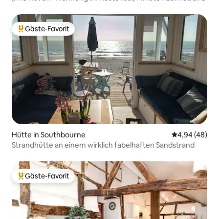
Gäste-Favorit
Beliebter Gäste-Favorit.
Hütte in Southbourne
Durchschnittl
4,94 (48)
Strandhütte an einem wirklich fabelhaften Sandstrand
Gäste-Favorit
Beliebter Gäste-Favorit.