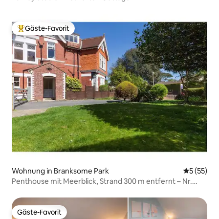
Gäste-Favorit
Beliebter Gäste-Favorit.
Wohnung in Branksome Park
Durchschn
5 (55)
Penthouse mit Meerblick, Strand 300 m entfernt – Nr.
Sandbanks
Gäste-Favorit
Gäste-Favorit