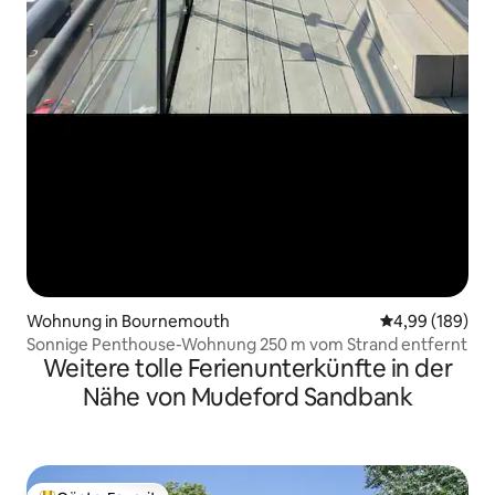
Wohnung in Bournemouth
Durchschnittli
4,99 (189)
Sonnige Penthouse-Wohnung 250 m vom Strand entfernt
Weitere tolle Ferienunterkünfte in der
Nähe von Mudeford Sandbank