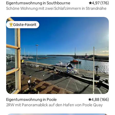
Eigentumswohnung in Southbourne
Durchschnittl
4,97 (176)
Schöne Wohnung mit zwei Schlafzimmern in Strandnähe
Gäste-Favorit
Beliebter Gäste-Favorit.
Eigentumswohnung in Poole
Durchschnittli
4,88 (166)
2RW mit Panoramablick auf den Hafen von Poole Quay