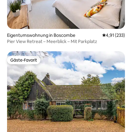
Eigentumswohnung in Boscombe
Durchschnittl
4,91 (233)
Pier View Retreat – Meerblick – Mit Parkplatz
Gäste-Favorit
Gäste-Favorit