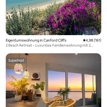
Eigentumswohnung in Canford Cliffs
Durchschnittl
4,98 (161)
2 Beach Retreat – Luxuriöse Familienwohnung mit 2
Schlafzimmern, 400 m vom Strand entfernt
Superhost
Superhost