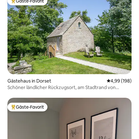
Gäste-Favorit
Beliebter Gäste-Favorit.
Gästehaus in Dorset
Durchschnittli
4,99 (198)
Schöner ländlicher Rückzugsort, am Stadtrand von
Swanage
Gäste-Favorit
Beliebter Gäste-Favorit.