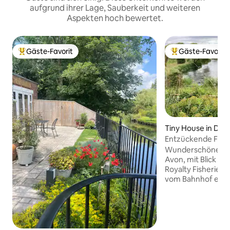
aufgrund ihrer Lage, Sauberkeit und weiteren
Aspekten hoch bewertet.
Gäste-Favorit
Gäste-Favorit
Beliebter Gäste-Favorit.
Beliebter Gäste-F
Tiny House in Dor
Entzückende Fish
Zentrum von Chri
Wunderschöner Rü
Avon, mit Blick a
Royalty Fisheries
vom Bahnhof entfe
Diese atemberaub
perfekte Rückzugs
ruhigen Blick auf 
im Zentrum des hi
Christchurch lieg