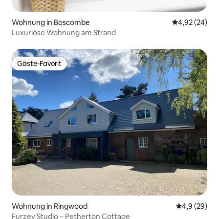
Wohnung in Boscombe
Durchschnittl
4,92 (24)
Luxuriöse Wohnung am Strand
Gäste-Favorit
Gäste-Favorit
Wohnung in Ringwood
Durchschnitt
4,9 (29)
Furzey Studio – Petherton Cottage