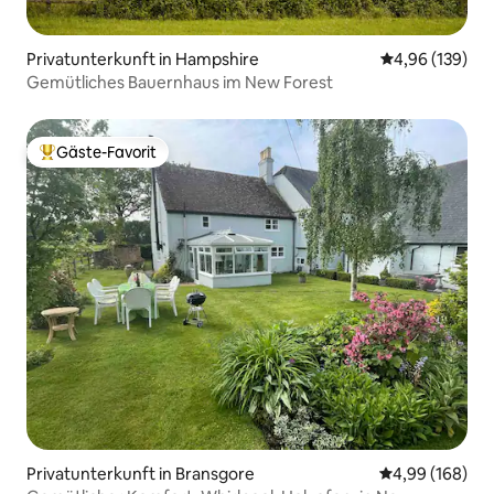
Privatunterkunft in Hampshire
Durchschnittli
4,96 (139)
Gemütliches Bauernhaus im New Forest
Gäste-Favorit
Beliebter Gäste-Favorit.
Privatunterkunft in Bransgore
Durchschnittli
4,99 (168)