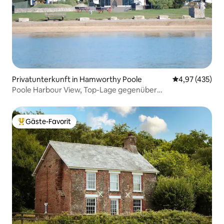
Privatunterkunft in Hamworthy Poole
Durchschnittli
4,97 (435)
Poole Harbour View, Top-Lage gegenüber
Whirlpool/Sauna
Gäste-Favorit
Beliebter Gäste-Favorit.