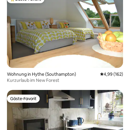
Beliebter Gäste-Favorit.
Wohnung in Hythe (Southampton)
Durchschnittli
4,99 (162)
Kurzurlaub im New Forest
Gäste-Favorit
Gäste-Favorit