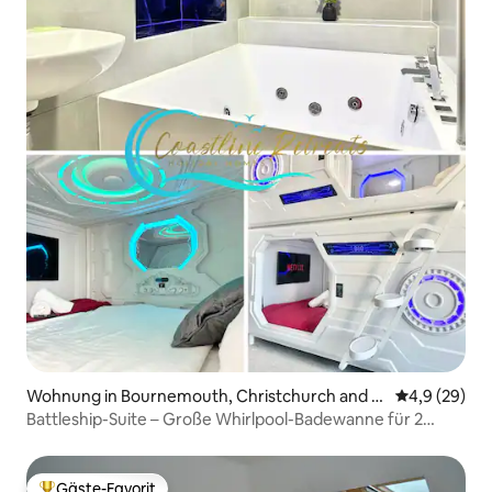
Wohnung in Bournemouth, Christchurch and P
Durchschnitt
4,9 (29)
oole
Battleship-Suite – Große Whirlpool-Badewanne für 2
Personen/Klimaanlage
Gäste-Favorit