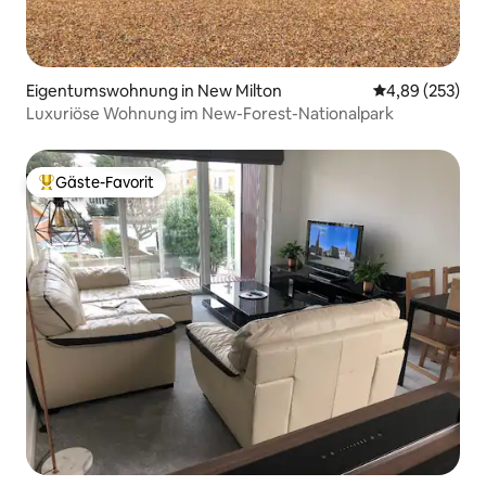
Eigentumswohnung in New Milton
Durchschnittli
4,89 (253)
Luxuriöse Wohnung im New-Forest-Nationalpark
Gäste-Favorit
Beliebter Gäste-Favorit.