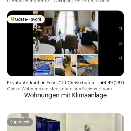
Gemütlicher Komfort, Whirlpool, Holzofen, in New
Forest.
Gäste-Favorit
Beliebter Gäste-Favorit.
Privatunterkunft in Friars Cliff Christchurch
Durchschnittli
4,99 (287)
Ganze Wohnung am Meer, nur einen Steinwurf vom
Wohnungen mit Klimaanlage
neuen Wald entfernt.
Superhost
Superhost