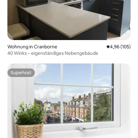
Wohnung in Cranborne
Durchschnittli
4,96 (105)
40 Winks – eigenständiges Nebengebäude
Superhost
Superhost