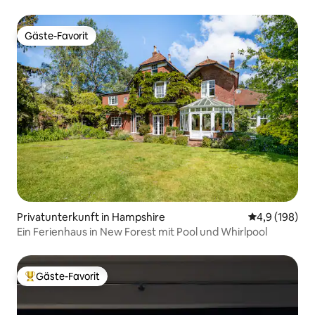
Gäste-Favorit
Gäste-Favorit
Privatunterkunft in Hampshire
Durchschnitt
4,9 (198)
Ein Ferienhaus in New Forest mit Pool und Whirlpool
Gäste-Favorit
Beliebter Gäste-Favorit.