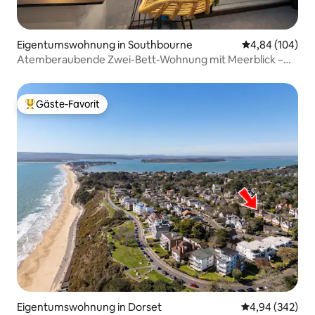
Eigentumswohnung in Southbourne
Durchschnittli
4,84 (104)
Atemberaubende Zwei-Bett-Wohnung mit Meerblick –
mit Balkon
Gäste-Favorit
Beliebter Gäste-Favorit.
Eigentumswohnung in Dorset
Durchschnittli
4,94 (342)