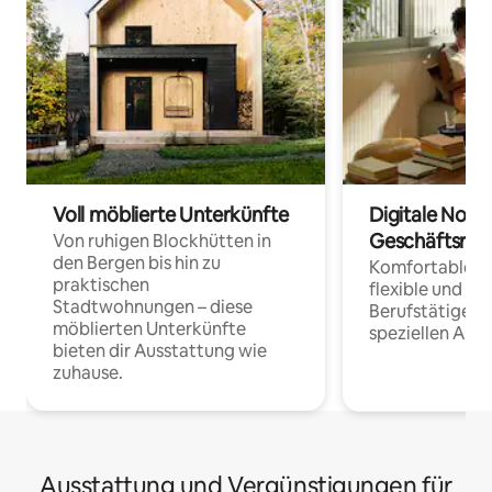
Voll möblierte Unterkünfte
Digitale Noma
Geschäftsrei
Von ruhigen Blockhütten in
den Bergen bis hin zu
Komfortable Un
praktischen
flexible und o
Stadtwohnungen – diese
Berufstätige 
möblierten Unterkünfte
speziellen Arbe
bieten dir Ausstattung wie
zuhause.
Ausstattung und Vergünstigungen für