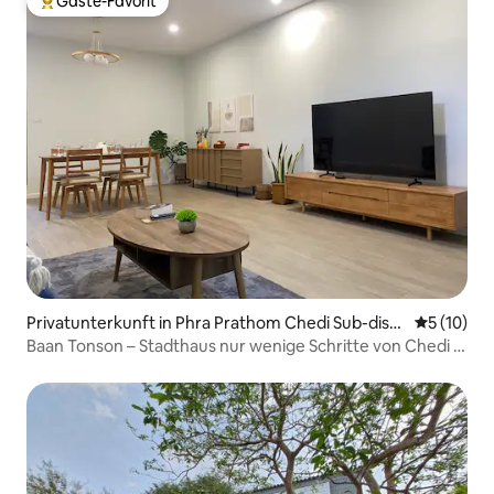
Gäste-Favorit
Beliebter Gäste-Favorit.
Privatunterkunft in Phra Prathom Chedi Sub-distri
Durchschn
5 (10)
ct
Baan Tonson – Stadthaus nur wenige Schritte von Chedi &
Märkten entfernt