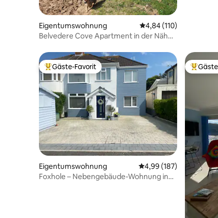
Eigentumswohnung
Durchschnittliche Bewe
4,84 (110)
Belvedere Cove Apartment in der Nähe
der Three Cliffs Bay
Gäste-Favorit
Gäste
Beliebter Gäste-Favorit.
Beliebte
Eigentumswohnung
Durchschnittliche Bewe
4,99 (187)
Foxhole – Nebengebäude-Wohnung in
Southgate, Gower