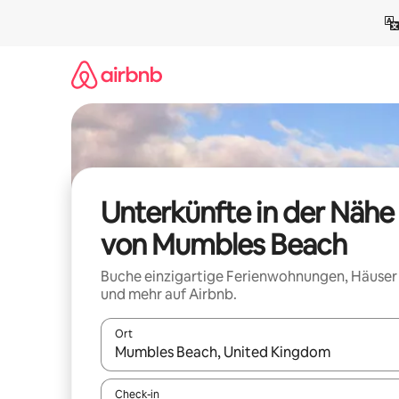
Zu
Inhalten
springen
Unterkünfte in der Nähe
von Mumbles Beach
Buche einzigartige Ferienwohnungen, Häuser
und mehr auf Airbnb.
Ort
Wenn Ergebnisse verfügbar sind, navigiere mit d
Check-in