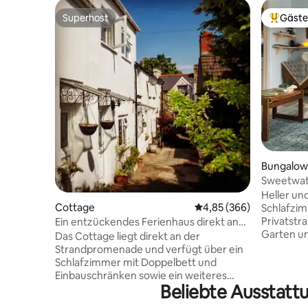
Superhost
Gäste
Superhost
Beliebte
Bungalow
Sweetwate
Bungalow
Heller un
Cottage
Durchschnittliche Bewe
4,85 (366)
Schlafzim
Privatstr
Ein entzückendes Ferienhaus direkt an
Garten un
der Strandpromenade.
Das Cottage liegt direkt an der
Betten kö
Strandpromenade und verfügt über ein
Doppelbet
Schlafzimmer mit Doppelbett und
Küche hat
Einbauschränken sowie ein weiteres
Lounge v
Beliebte Ausstatt
großes Schlafzimmer mit zwei
eine Bibl
Einzelbetten. Die voll ausgestattete