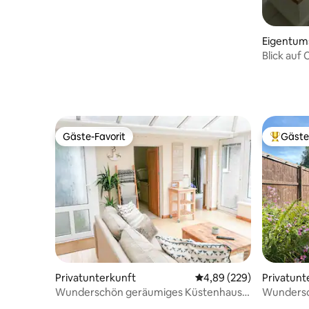
Eigentu
Blick auf
Strand-A
Gäste-Favorit
Gäste
Gäste-Favorit
Beliebte
Privatunterkunft
Durchschnittliche Bewe
4,89 (229)
Privatunt
Wunderschön geräumiges Küstenhaus
Wundersc
in der Nähe des Strandes
von Mumb