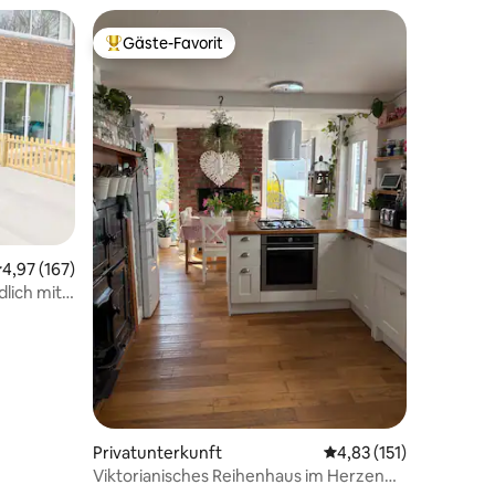
Gäste-Favorit
Beliebter Gäste-Favorit.
57 Bewertungen
urchschnittliche Bewertung: 4,97 von 5, 167 Bewertungen
4,97 (167)
lich mit
Privatunterkunft
Durchschnittliche Bew
4,83 (151)
Viktorianisches Reihenhaus im Herzen