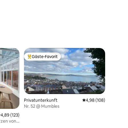
91 Bewertungen
Gäste-Favorit
Beliebter Gäste-Favorit.
Privatunterkunft
Durchschnittliche Bew
4,98 (108)
Nr. 52 @ Mumbles
63 Bewertungen
urchschnittliche Bewertung: 4,89 von 5, 123 Bewertungen
4,89 (123)
rzen von