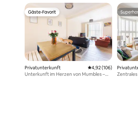
Gäste-Favorit
Superho
Gäste-Favorit
Superho
Privatunterkunft
Durchschnittliche Bewe
4,92 (106)
Privatunt
Unterkunft im Herzen von Mumbles –
Zentrales
Meerblick!
Parkplätz