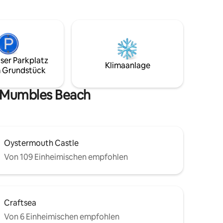
zum Entspannen nach Spaziergängen an
en
der Küste eignet. In ruhiger Gartenlage
und
und doch in der Nähe von Stränden,
f der
Cafés und Restaurants gelegen, ist es ein
eben in
idealer Rückzugsort für Familien oder
Freunde, die die Gower-Halbinsel
ser Parkplatz
t
erkunden möchten.
Klimaanlage
 Grundstück
n Mumbles Beach
Oystermouth Castle
Von 109 Einheimischen empfohlen
Craftsea
Von 6 Einheimischen empfohlen