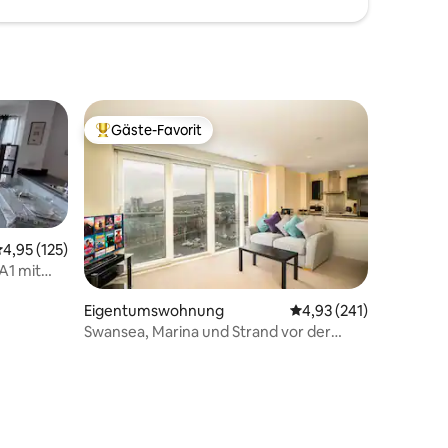
Gäste-Favorit
Beliebter Gäste-Favorit.
urchschnittliche Bewertung: 4,95 von 5, 125 Bewertungen
4,95 (125)
A1 mit
Eigentumswohnung
Durchschnittliche Bew
4,93 (241)
Swansea, Marina und Strand vor der
52 Bewertungen
Haustür