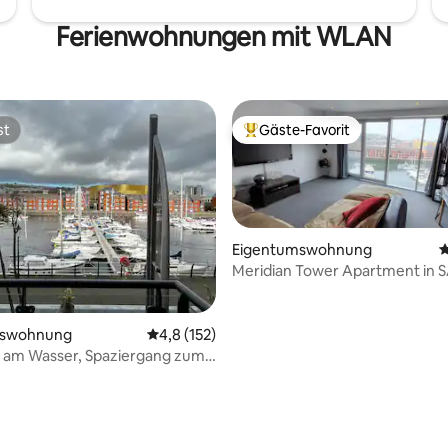
Ferienwohnungen mit WLAN
st
Gäste-Favorit
st
Beliebter Gäste-Favorit.
Eigentumswohnung
D
Meridian Tower Apartment in S
Blick auf die Marina.
mswohnung
Durchschnittliche Bewertung: 4,8 von 5, 1
4,8 (152)
am Wasser, Spaziergang zum
 Stadtzentrum