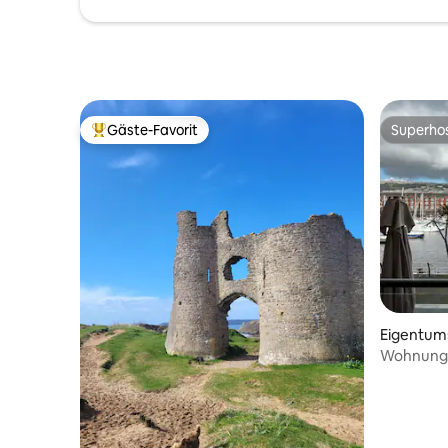
Gäste-Favorit
Superho
Beliebter Gäste-Favorit.
Superho
Eigentu
Wohnung 
Strand &