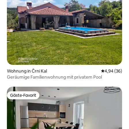
Wohnung in Črni Kal
Durchschnittl
4,94 (36)
Geräumige Familienwohnung mit privatem Pool
Gäste-Favorit
Gäste-Favorit