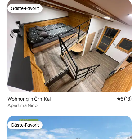
Gäste-Favorit
Gäste-Favorit
Wohnung in Črni Kal
Durchschn
5 (13)
Apartma Nino
Gäste-Favorit
Gäste-Favorit