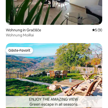
Wohnung in Gračišče
Durchschn
5 (9)
Wohnung MoiRai
Gäste-Favorit
Gäste-Favorit