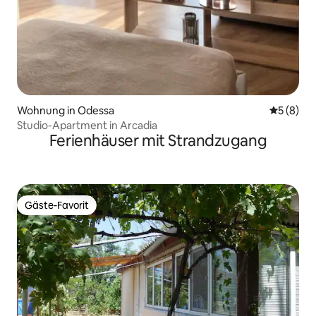
Wohnung in Odessa
Durchschn
5 (8)
Studio-Apartment in Arcadia
Ferienhäuser mit Strandzugang
Gäste-Favorit
Gäste-Favorit