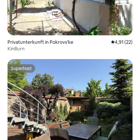
Privatunterkunft in Pokrovs'ke
Durchschnitt
4,91 (22)
KinBurn
Superhost
Superhost