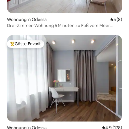
Wohnung in Odessa
Durchschn
5 (8)
Drei-Zimmer-Wohnung 5 Minuten zu Fuß vom Meer
entfernt
Gäste-Favorit
Beliebter Gäste-Favorit.
Wohnung in Odessa
Durchschnitt
4,9 (178)