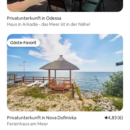
Privatunterkunft in Odessa
Haus in Arkadia - das Meer ist in der Nähe!
Gäste-Favorit
Gäste-Favorit
Privatunterkunft in Nova Dofinivka
Durchschnitt
4,83 (6)
Ferienhaus am Meer