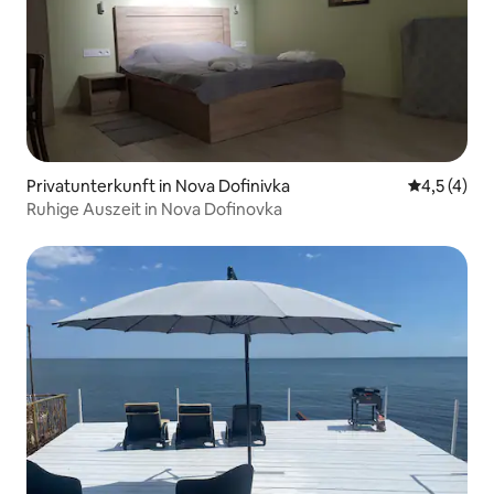
Privatunterkunft in Nova Dofinivka
Durchschni
4,5 (4)
Ruhige Auszeit in Nova Dofinovka