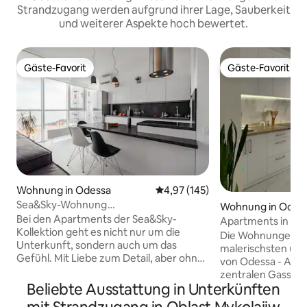
Strandzugang werden aufgrund ihrer Lage, Sauberkeit
und weiterer Aspekte hoch bewertet.
Gäste-Favorit
Gäste-Favorit
Gäste-Favorit
Gäste-Favorit
Wohnung in Odessa
Durchschnittliche Bewertung: 4
4,97 (145)
Sea&Sky-Wohnung
Wohnung in Odes
@sea.sky.apartments
Bei den Apartments der Sea&Sky-
Apartments in Arc
Kollektion geht es nicht nur um die
Die Wohnungen be
Unterkunft, sondern auch um das
malerischsten und
Gefühl. Mit Liebe zum Detail, aber ohne
von Odessa - Arca
Übertreibung. Nur das Licht, der Raum
zentralen Gasse. 
und die Skyline, die sich ins Meer
Beliebte Ausstattung in Unterkünften
Autors in Weißtö
auflösen. Das Hotel liegt in der 18. Etage
abgeschlossen und 