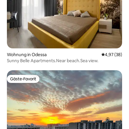
Wohnung in Odessa
Durchschnittl
4,97 (38)
Sunny Belle Apartments.Near beach.Sea view.
Gäste-Favorit
Gäste-Favorit