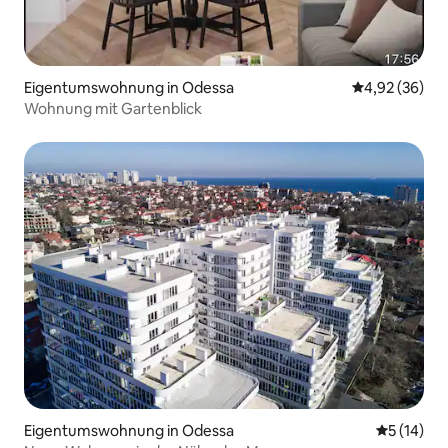
Eigentumswohnung in Odessa
Durchschnittl
4,92 (36)
Wohnung mit Gartenblick
Eigentumswohnung in Odessa
Durchschn
5 (14)