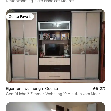
Neue Wohnung in der Nähe des Meeres.
Gäste-Favorit
Gäste-Favorit
Eigentumswohnung in Odessa
Durchschn
5 (27)
Gemütliche 2-Zimmer-Wohnung 10 Minuten vom Meer
entfernt