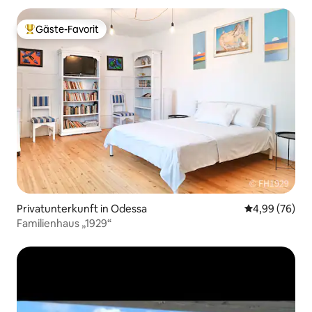
Gäste-Favorit
Beliebter Gäste-Favorit.
Privatunterkunft in Odessa
Durchschnittl
4,99 (76)
Familienhaus „1929“