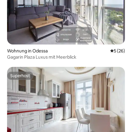
Wohnung in Odessa
Durchschni
5 (26)
Gagarin Plaza Luxus mit Meerblick
Superhost
Superhost