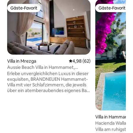
Gäste-Favorit
Gäste-Favorit
Gäste-Favorit
Gäste-Favorit
Villa in Mrezga
Durchschnittliche Bewertung: 
4,98 (62)
Aussie Beach Villa in Hammamet,
Tunesien
Erlebe unvergleichlichen Luxus in dieser
exquisiten, BRANDNEUEN Hammamet-
Villa mit vier Schlafzimmern, die jeweils
über ein atemberaubendes eigenes Bad
verfügen, sowie einem eleganten,
offenen Wohnzimmer und einer Küche
mit Blick auf einen schönen, einladenden
Pool. Entspanne dich im speziellen
Villa in Hammame
Spielzimmer mit Billardtisch oder
Hacienda Wallace
unterhalte deine Gäste im Grillbereich
Villa am ruhigst
auf der Dachterrasse, der eine