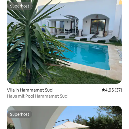
Superhost
Superhost
Villa in Hammamet Sud
Durchschnitt
4,95 (37)
Haus mit Pool Hammamet Süd
Superhost
Superhost