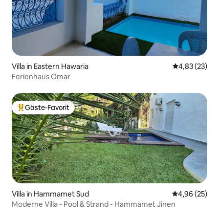
Villa in Eastern Hawaria
Durchschnitt
4,83 (23)
Ferienhaus Omar
Gäste-Favorit
Beliebter Gäste-Favorit.
Villa in Hammamet Sud
Durchschnittl
4,96 (25)
Moderne Villa - Pool & Strand - Hammamet Jinen