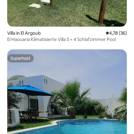
Villa in El Argoub
Durchschnitt
4,78 (36)
El Haouaria Klimatisierte Villa S + 4 Schlafzimmer Pool
Superhost
Superhost