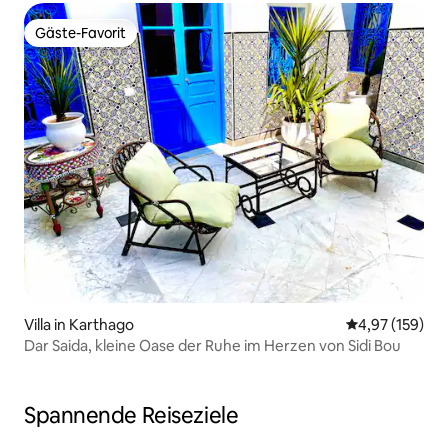
Gäste-Favorit
Gäste-Favorit
Villa in Karthago
Durchschnittl
4,97 (159)
Dar Saida, kleine Oase der Ruhe im Herzen von Sidi Bou
Spannende Reiseziele