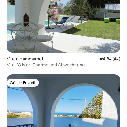
Villa in Hammamet
Durchschnittl
4,84 (44)
Villa l 'Olivier: Charme und Abwechslung
Gäste-Favorit
Gäste-Favorit