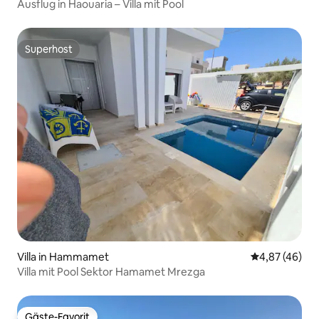
Ausflug in Haouaria – Villa mit Pool
Superhost
Superhost
Villa in Hammamet
Durchschnittl
4,87 (46)
Villa mit Pool Sektor Hamamet Mrezga
Gäste-Favorit