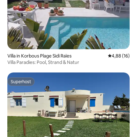
Villa in Korbous Plage Sidi Raïes
Durchschnitt
4,88 (16)
Villa Paradies: Pool, Strand & Natur
Superhost
Superhost