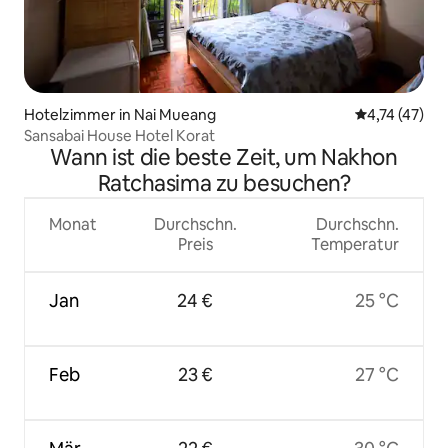
Hotelzimmer in Nai Mueang
Durchschnitt
4,74 (47)
Sansabai House Hotel Korat
Wann ist die beste Zeit, um Nakhon
Ratchasima zu besuchen?
Monat
Durchschn.
Durchschn.
Preis
Temperatur
Jan
24 €
25 °C
Feb
23 €
27 °C