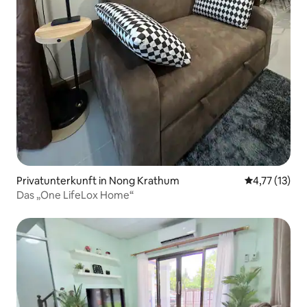
Privatunterkunft in Nong Krathum
Durchschnitt
4,77 (13)
Das „One LifeLox Home“