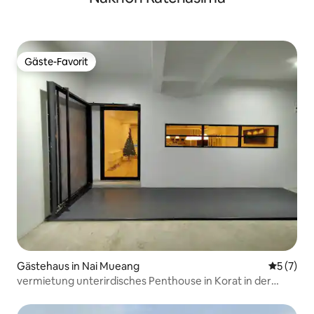
Gäste-Favorit
Gäste-Favorit
Gästehaus in Nai Mueang
Durchsch
5 (7)
vermietung unterirdisches Penthouse in Korat in der
Nähe von TheMall