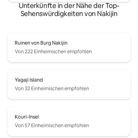
und Trockner sind vorhanden. Innerhalb
Unterkünfte in der Nähe der Top-
Erdgeschoss befind
von 3 Minuten mit dem Auto gibt es
Bitte haben Sie Ve
Sehenswürdigkeiten von Nakijin
große Supermärkte, Drogerien, Lawson
Sie für Kinder im 
und 7-Eleven. Wir stellen auch ein
oder jünger buche
Außenwohnzimmer, einen Grillset und
Fahrräder zur Verfügung.
Ruinen von Burg Nakijin
Von 222 Einheimischen empfohlen
Yagaji Island
Von 32 Einheimischen empfohlen
Kouri-Insel
Von 57 Einheimischen empfohlen