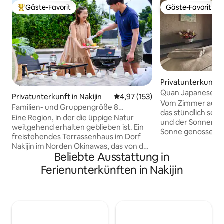
Gäste-Favorit
Gäste-Favorit
Beliebter Gäste-Favorit.
Gäste-Favorit
Privatunterkunft 
Quan Japanese R
Privatunterkunft in Nakijin
Durchschnittliche Bewertung: 4
4,97 (153)
PrivateSauna-Rüc
Vom Zimmer aus s
Familien- und Gruppengröße 8
das stündlich sei
Personen / Thema JUNGLIA 12 Punkte /
Eine Region, in der die üppige Natur
und der Sonnenun
Strand・Chinchorin Stadt 8 Punkte /
weitgehend erhalten geblieben ist. Ein
Sonne genossen werden.
Meerwasser-Aquarium・Guryu Insel 18
freistehendes Terrassenhaus im Dorf
Motto „Glück, das 
Punkte
Nakijin im Norden Okinawas, das von den
Wirtschaftslage o
Beliebte Ausstattung in
Bergen umgeben ist. Kostenlose
Besitz abhängt“ 
Parkplätze für bis zu 3 Autos. Im
Ferienunterkünften in Nakijin
Gästen während i
gesamten Gebäude steht kostenloses
Aufenthalts eine V
WLAN zur Verfügung. Unser Hotel ist
Erlebnissen zur E
ideal für Familien und Gruppen, da es
innere Ruhe biete
einen einfachen Kommunikationsraum
und ein Bett-Spa. Bitte setze dich
bietet, der sich auch für Reisen eignet.
während deines Au
Der Name unserer Einrichtung [Kokoro-