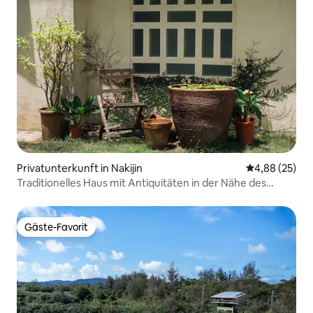
Privatunterkunft in Nakijin
Durchschnittl
4,88 (25)
Traditionelles Haus mit Antiquitäten in der Nähe des
Weltkulturerbes
Gäste-Favorit
Gäste-Favorit