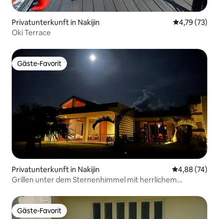
Privatunterkunft in Nakijin
Durchschnitt
4,79 (73)
Oki Terrace
Gäste-Favorit
Gäste-Favorit
Privatunterkunft in Nakijin
Durchschnittl
4,88 (74)
Grillen unter dem Sternenhimmel mit herrlichem
Meerblick
Gäste-Favorit
Gäste-Favorit