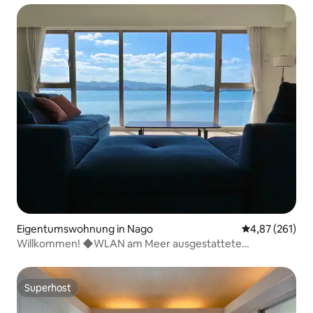
Eigentumswohnung in Nago
Durchschnittl
4,87 (261)
Willkommen! ◆WLAN am Meer ausgestattete
◆Badewanne mit Massagedüsen.
Superhost
Superhost