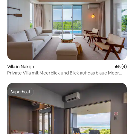
Villa in Nakijin
Durchsch
5 (4)
Private Villa mit Meerblick und Blick auf das blaue Meer
von Okinawa | Genießen Sie Pool, Sauna, Lagerfeuer und
Grill
Superhost
Superhost