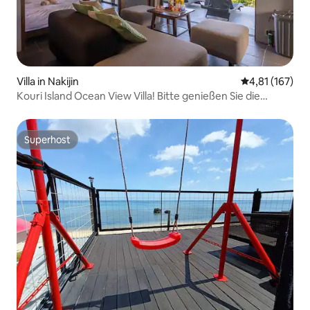
Villa in Nakijin
Durchschnittl
4,81 (167)
Kouri Island Ocean View Villa! Bitte genießen Sie die
Terrasse mit Grill und den Whirlpool auf dem Dach mit
herrlicher Aussicht auf das Meer!
Superhost
Superhost