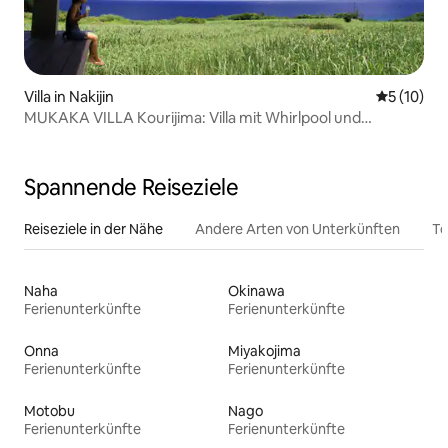
Villa in Nakijin
Durchschn
5 (10)
MUKAKA VILLA Kourijima: Villa mit Whirlpool und
atemberaubender Aussicht, nur für Erwachsene
Spannende Reiseziele
Reiseziele in der Nähe
Andere Arten von Unterkünften
To
Naha
Okinawa
Ferienunterkünfte
Ferienunterkünfte
Onna
Miyakojima
Ferienunterkünfte
Ferienunterkünfte
Motobu
Nago
Ferienunterkünfte
Ferienunterkünfte