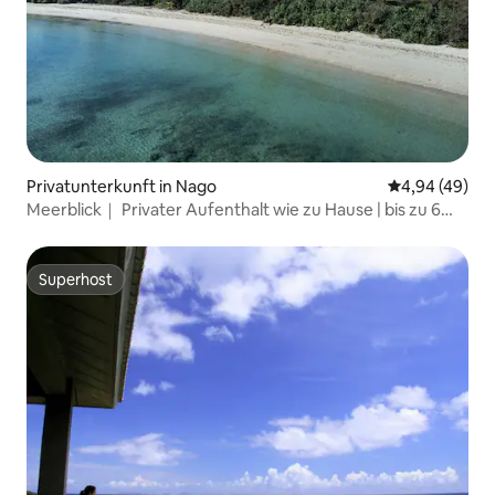
Privatunterkunft in Nago
Durchschnittl
4,94 (49)
Meerblick｜ Privater Aufenthalt wie zu Hause | bis zu 6
Personen
Superhost
Superhost