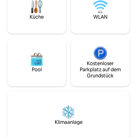
dem Gastgeber in 
Kukuru] leitet sich von Kukuru ab, was in
uns wissen, was d
der Sprache Okinawas [Herz] bedeutet.
genieße den wund
Wir bieten einen herzerwärmenden
Küche
WLAN
auf Onna Village. Bitte lesen Sie
Service und Raum und bieten unseren
außerdem den sep
Gästen einen Ort, an dem sie
(„Weitere relevan
unvergessliche Erinnerungen schaffen
Nutzung der Einrichtun
können. Das Hotel liegt in einem ruhigen
steht gegen eine 
Wohngebiet mit viel Natur, aber in einem
Verfügung. ✴︎ Die Fotos des gesamten
Umkreis von etwa 10 Minuten mit dem
Gasthauses zeigen
Auto befinden sich die Strände von
der Oberfläche ve
Nagahama und Akakō, die Ruinen der
Kostenloser
jedes Zimmer hat 
Nakijin-Burg, die Insel♪ Kourijima und
Pool
Parkplatz auf dem
Eingang, sodass d
das Churaumi-Aquarium sowie die Bise-
Grundstück
einer [Einzelgeb
Fukugi-Allee, die innerhalb von 20
genießen kannst. ★ Hinweise zur
Minuten zu erreichen sind.♪ Genießen
Unterbringung von
Sie tagsüber den Strand und die
oder jünger) Da es
Sightseeing-Tour und verbringen Sie
um ein Holzgebäude
nachts eine entspannte Zeit in unserem
Struktur so, dass d
Hotel. In der offenen Peninsula-Küche
nächsten Raum gel
können Sie kochen, während Sie mit
Handlauf auf der 
Ihrer Familie und Freunden plaudern.
Klimaanlage
Gästezimmer. Bitte
(Geschirr und Kochutensilien sind
Geländer auf dem
vollständig vorhanden) Waschmaschine
Stock breit ist. Vo