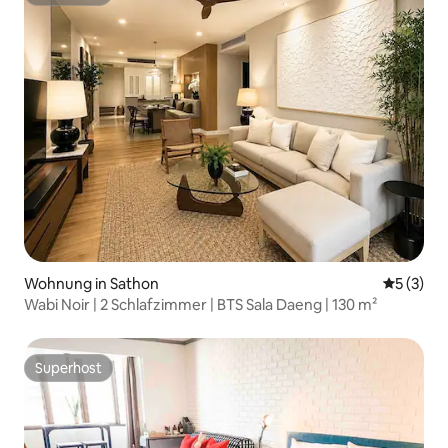
Superhost
Wohnung in Sathon
Durchsch
5 (3)
Wabi Noir | 2 Schlafzimmer | BTS Sala Daeng | 130 m²
Superhost
Superhost