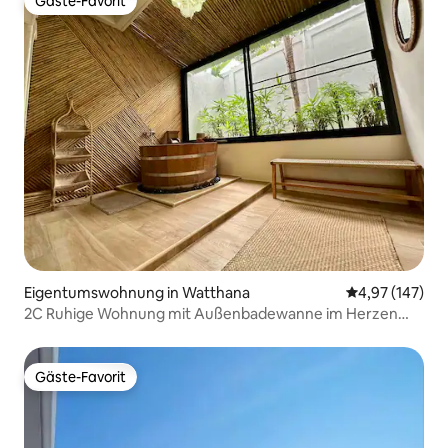
Gäste-Favorit
Gäste-Favorit
Eigentumswohnung in Watthana
Durchschnittl
4,97 (147)
2C Ruhige Wohnung mit Außenbadewanne im Herzen
von BKK
Gäste-Favorit
Gäste-Favorit