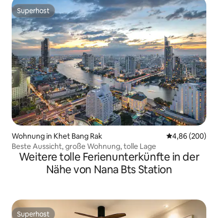
Superhost
Superhost
Wohnung in Khet Bang Rak
Durchschnittli
4,86 (200)
Beste Aussicht, große Wohnung, tolle Lage
Weitere tolle Ferienunterkünfte in der
Nähe von Nana Bts Station
Superhost