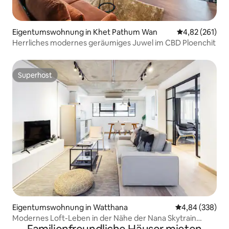
Eigentumswohnung in Khet Pathum Wan
Durchschnittl
4,82 (261)
Herrliches modernes geräumiges Juwel im CBD Ploenchit
Superhost
Superhost
Eigentumswohnung in Watthana
Durchschnittli
4,84 (338)
Modernes Loft-Leben in der Nähe der Nana Skytrain
Station