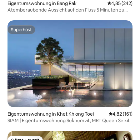
Eigentumswohnung in Bang Rak
Durchschnittli
4,85 (242)
Atemberaubende Aussicht auf den Fluss 5 Minuten zu
Fuß – Zug Sky Bar
Superhost
Superhost
Eigentumswohnung in Khet Khlong Toei
Durchschnittl
4,82 (161)
SIAM | Eigentumswohnung Sukhumvit, MRT Queen Sirikit