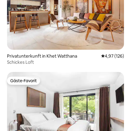
Privatunterkunft in Khet Watthana
Durchschnittl
4,97 (126)
Schickes Loft
Gäste-Favorit
Gäste-Favorit