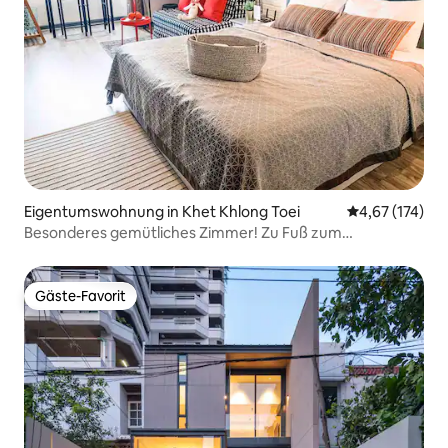
Eigentumswohnung in Khet Khlong Toei
Durchschnittl
4,67 (174)
Besonderes gemütliches Zimmer! Zu Fuß zum
NanaBTS/Park/ Zentrum BKK
Gäste-Favorit
Gäste-Favorit