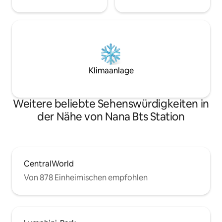
Mikrowelle für ei
Asok & T21 10 Minuten zu Fuß vom
säubern Sie selbst 
Bahnhof Nana Nuea 12 Minuten zu Fuß
wenn Sie sie benut
zum Nana Plaza 15 Gehminuten bis zur
Waschmaschine un
Cowboy Street
vorhanden - Woh
bequemem Sofa, 
Klimaanlage, Couc
Klimaanlage
der Wohnung und
vorhanden - Kleid
Kleiderbügel und
Weitere beliebte Sehenswürdigkeiten in
der Nähe von Nana Bts Station
CentralWorld
Von 878 Einheimischen empfohlen