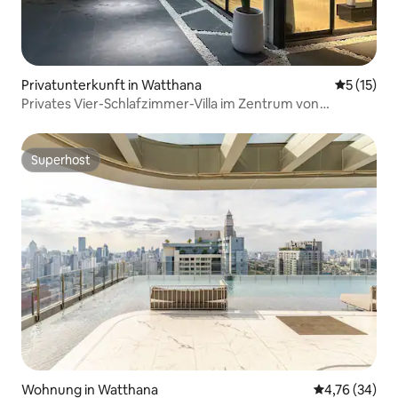
Privatunterkunft in Watthana
Durchschn
5 (15)
Privates Vier-Schlafzimmer-Villa im Zentrum von
Bangkok, fünf Minuten zu Fuß zur Cowboy Street
Superhost
Superhost
Wohnung in Watthana
Durchschnitt
4,76 (34)