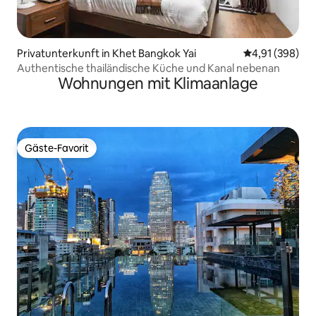
Privatunterkunft in Khet Bangkok Yai
Durchschnittli
4,91 (398)
Authentische thailändische Küche und Kanal nebenan
Wohnungen mit Klimaanlage
Gäste-Favorit
Gäste-Favorit