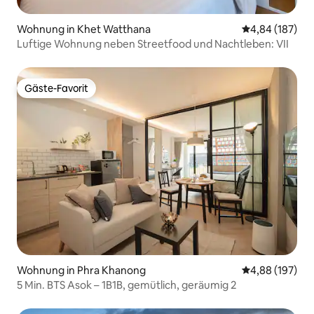
Wohnung in Khet Watthana
Durchschnittli
4,84 (187)
Luftige Wohnung neben Streetfood und Nachtleben: VII
Gäste-Favorit
Gäste-Favorit
Wohnung in Phra Khanong
Durchschnittli
4,88 (197)
5 Min. BTS Asok – 1B1B, gemütlich, geräumig 2