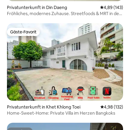
Privatunterkunft in Din Daeng
Durchschnittli
4,89 (143)
Fröhliches, modernes Zuhause. Streetfoods & MRT in der
Nähe.
Gäste-Favorit
Gäste-Favorit
Privatunterkunft in Khet Khlong Toei
Durchschnittl
4,98 (132)
Home-Sweet-Home: Private Villa im Herzen Bangkoks