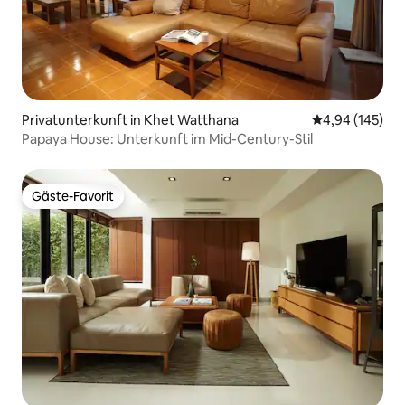
Privatunterkunft in Khet Watthana
Durchschnittli
4,94 (145)
Papaya House: Unterkunft im Mid-Century-Stil
Gäste-Favorit
Gäste-Favorit