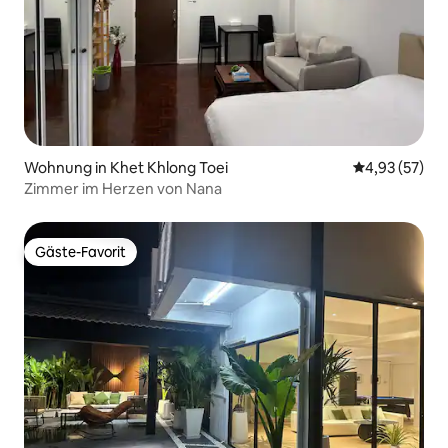
Wohnung in Khet Khlong Toei
Durchschnitt
4,93 (57)
Zimmer im Herzen von Nana
Gäste-Favorit
Gäste-Favorit