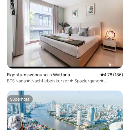
Eigentumswohnung in Wattana
Durchschnittl
4,78 (186)
BTS Nana★ Nachtleben kurzer★ Spaziergang★
Einkaufszentren★ Krankenhaus★ Büro
Superhost
Superhost