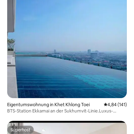
Eigentumswohnung in Khet Khlong Toei
Durchschnittl
4,84 (141)
BTS-Station Ekkamai an der Sukhumvit-Linie.Luxus-
Apartment/32-stöckig mit Infinity-Pool/Großes
Einkaufszentrum und Supermarkt/Pattaya Busbahnhof
Ost +4
Superhost
Superhost