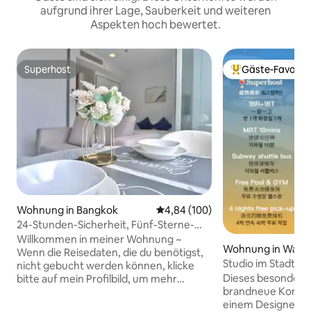
aufgrund ihrer Lage, Sauberkeit und weiteren
Aspekten hoch bewertet.
Superhost
Gäste-Favorit
Superhost
Beliebter Gäste-F
Wohnung in Bangkok
Durchschnittliche Bewertung: 4
4,84 (100)
24-Stunden-Sicherheit, Fünf-Sterne-
High-End-Wohnung/Sukhumvit Road,
Willkommen in meiner Wohnung ~
Wohnung in Watt
Zentrum von Bangkok/in der Nähe von
Wenn die Reisedaten, die du benötigst,
Studio im Stadtz
Siam, Viergesicht-Buddha/21 Terminal
nicht gebucht werden können, klicke
U-Bahn/Hohe Stad
NANA BTS
Dieses besondere 
bitte auf mein Profilbild, um mehr
Geschäftsviertel/
brandneue Konze
hochwertige Wohnungen im Herzen
Shuttleservice/Au
einem Designer e
von Bangkok zu sehen ~ 5-Sterne-