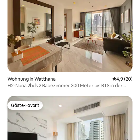
Wohnung in Watthana
Durchschnitt
4,9 (20)
H2-Nana 2bds 2 Badezimmer 300 Meter bis BTS in der
Nähe von Asoke
Gäste-Favorit
Gäste-Favorit