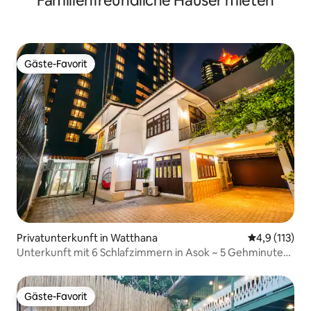
Familienfreundliche Häuser mieten
Gäste-Favorit
Gäste-Favorit
Privatunterkunft in Watthana
Durchschnitt
4,9 (113)
Unterkunft mit 6 Schlafzimmern in Asok ~ 5 Gehminuten
zu BTS/MRT/Terminal 21
Gäste-Favorit
Gäste-Favorit