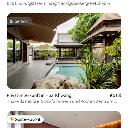
BTS Luxus @21Terminal@Nana@Asoke@ Petchabur
kostenloser Flughafentransfer
Superhost
Superhost
Privatunterkunft in Huai Khwang
Durchsch
5 (3)
Thai-Villa mit drei Schlafzimmern und Pool im Zentrum
von Bangkok/Abholung vom Flughafen ab drei
Übernachtungen
Gäste-Favorit
Beliebter Gäste-Favorit.