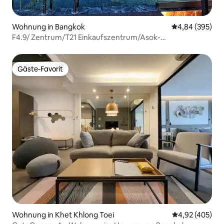
Wohnung in Bangkok
Durchschnittli
4,84 (395)
F4.9/ Zentrum/T21 Einkaufszentrum/Asok-
Bahnhof/Sukunyabhuti-U-Bahn-Station/Infinity-Pool/
Gäste-Favorit
Gäste-Favorit
Wohnung in Khet Khlong Toei
Durchschnittli
4,92 (405)