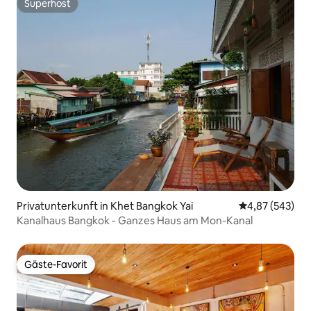
Superhost
Superhost
Privatunterkunft in Khet Bangkok Yai
Durchschnittli
4,87 (543)
Kanalhaus Bangkok - Ganzes Haus am Mon-Kanal
Gäste-Favorit
Gäste-Favorit