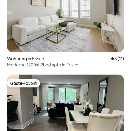
Wohnung in Frisco
Durchschn
5 (11)
Moderne 1200sf 2bed apto in Frisco
Gäste-Favorit
Gäste-Favorit