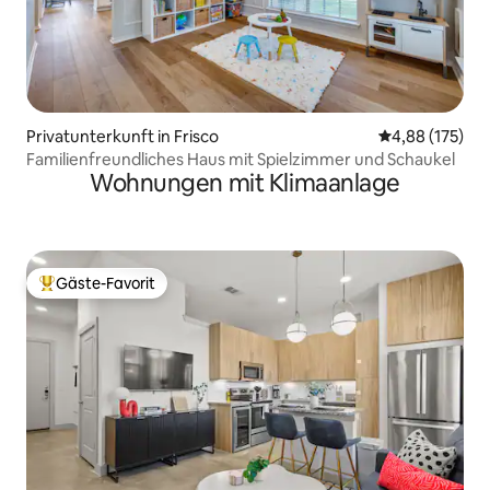
Privatunterkunft in Frisco
Durchschnittl
4,88 (175)
Familienfreundliches Haus mit Spielzimmer und Schaukel
Wohnungen mit Klimaanlage
Gäste-Favorit
Beliebter Gäste-Favorit.