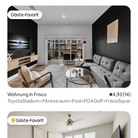
Toyota Stadium • Riders • Star
Gäste-Favorit
Gäste-Favorit
Wohnung in Frisco
Durchschnitt
4,93 (14)
ToyotaStadium+Fitnessraum+Pool+PGAGolf+FriscoSquare
Gäste-Favorit
Beliebter Gäste-Favorit.