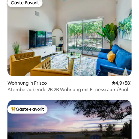
Gäste-Favorit
Gäste-Favorit
Wohnung in Frisco
Durchschnitt
4,9 (58)
Atemberaubende 2B 2B Wohnung mit Fitnessraum/Pool
Gäste-Favorit
Beliebter Gäste-Favorit.