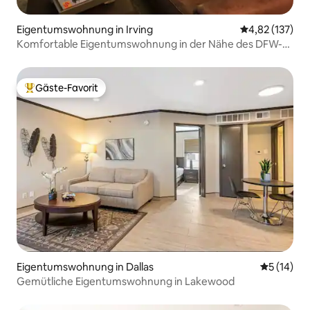
Eigentumswohnung in Irving
Durchschnittl
4,82 (137)
Komfortable Eigentumswohnung in der Nähe des DFW-
Flughafens
Gäste-Favorit
Beliebter Gäste-Favorit.
Eigentumswohnung in Dallas
Durchschn
5 (14)
Gemütliche Eigentumswohnung in Lakewood