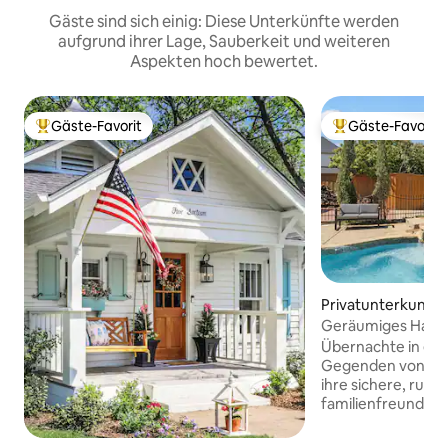
Gäste sind sich einig: Diese Unterkünfte werden
aufgrund ihrer Lage, Sauberkeit und weiteren
Aspekten hoch bewertet.
Gäste-Favorit
Gäste-Favorit
Beliebter Gäste-Favorit.
Beliebter Gäste-F
Privatunterkunft i
Geräumiges Haus a
der Nähe der PG
Übernachte in ein
Gegenden von Frisc
ihre sichere, ruhi
familienfreundlic
Golfplatz bewerte
Unterkunft ist nu