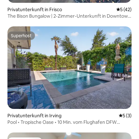
Privatunterkunft in Frisco
Durchschn
5 (42)
The Bison Bungalow | 2-Zimmer-Unterkunft in Downtown
Frisco
Superhost
Superhost
Privatunterkunft in Irving
Durchsch
5 (3)
Pool • Tropische Oase • 10 Min. vom Flughafen DFW
entfernt