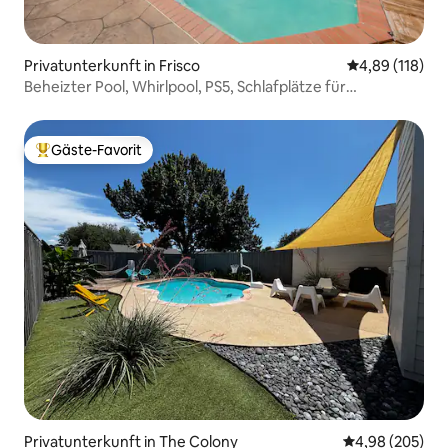
Privatunterkunft in Frisco
Durchschnittl
4,89 (118)
Beheizter Pool, Whirlpool, PS5, Schlafplätze für
12 Personen, Grill
Gäste-Favorit
Beliebter Gäste-Favorit.
Privatunterkunft in The Colony
Durchschnittli
4,98 (205)