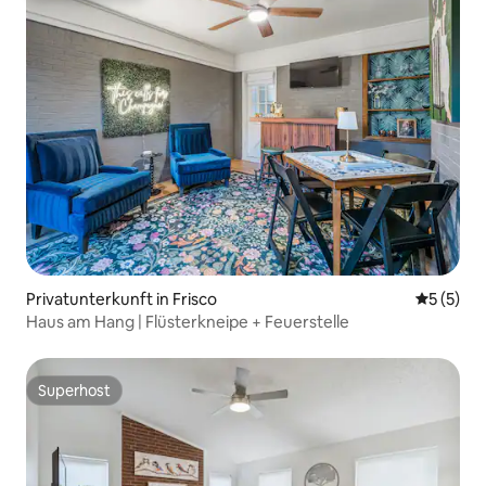
Privatunterkunft in Frisco
Durchsch
5 (5)
Haus am Hang | Flüsterkneipe + Feuerstelle
Superhost
Superhost