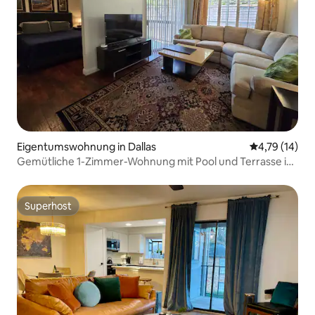
Eigentumswohnung in Dallas
Durchschnitt
4,79 (14)
Gemütliche 1-Zimmer-Wohnung mit Pool und Terrasse in
geschlossener Wohnanlage
Superhost
Superhost