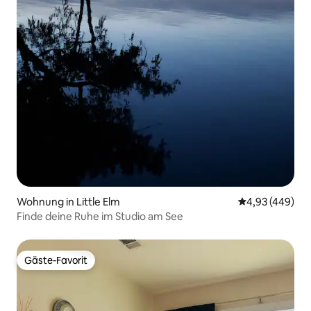
Wohnung in Little Elm
Durchschnittli
4,93 (449)
Finde deine Ruhe im Studio am See
Gäste-Favorit
Gäste-Favorit