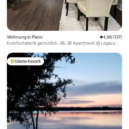
Wohnung in Plano
Durchschnittl
4,96 (137)
Komfortabel & gemütlich -2B, 2B Apartment @ Legacy
Plano.
Gäste-Favorit
Beliebter Gäste-Favorit.