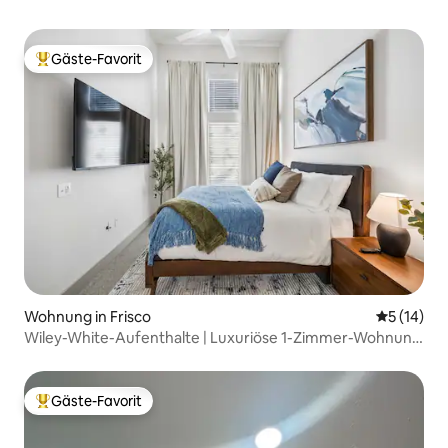
Gäste-Favorit
Beliebter Gäste-Favorit.
Wohnung in Frisco
Durchschn
5 (14)
Wiley-White-Aufenthalte | Luxuriöse 1-Zimmer-Wohnung
in Frisco
Gäste-Favorit
Beliebter Gäste-Favorit.