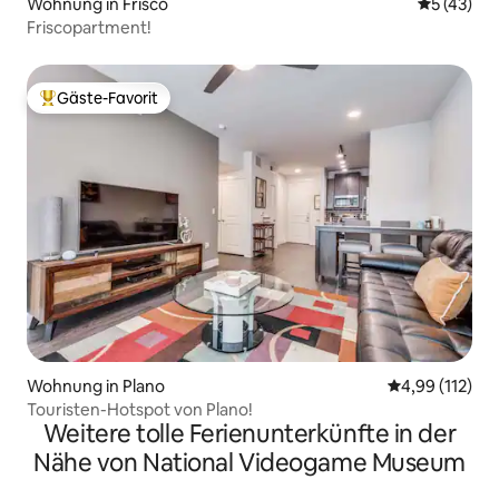
Wohnung in Frisco
Durchschn
5 (43)
Friscopartment!
Gäste-Favorit
Beliebter Gäste-Favorit.
Wohnung in Plano
Durchschnittl
4,99 (112)
Touristen-Hotspot von Plano!
Weitere tolle Ferienunterkünfte in der
Nähe von National Videogame Museum