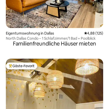
Eigentumswohnung in Dallas
Durchschnittl
4,88 (125)
North Dallas Condo – 1 Schlafzimmer/1 Bad + Poolblick
Familienfreundliche Häuser mieten
Gäste-Favorit
Beliebter Gäste-Favorit.