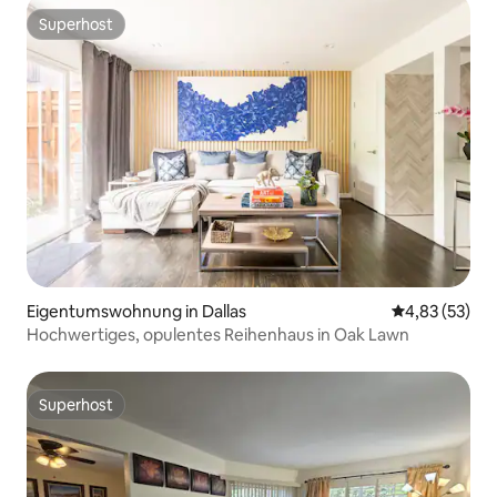
Superhost
Superhost
Eigentumswohnung in Dallas
Durchschnitt
4,83 (53)
Hochwertiges, opulentes Reihenhaus in Oak Lawn
Superhost
Superhost