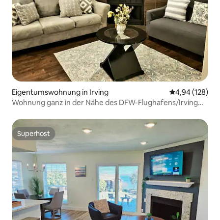
Eigentumswohnung in Irving
Durchschnittli
4,94 (128)
Wohnung ganz in der Nähe des DFW-Flughafens/Irving
Convention!
Superhost
Superhost