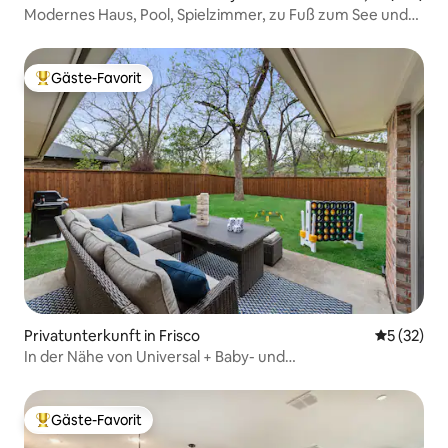
Modernes Haus, Pool, Spielzimmer, zu Fuß zum See und
Golf
Gäste-Favorit
Beliebter Gäste-Favorit.
Privatunterkunft in Frisco
Durchschn
5 (32)
In der Nähe von Universal + Baby- und
Haustierausstattung + zu Fuß zum Abendessen
Gäste-Favorit
Beliebter Gäste-Favorit.