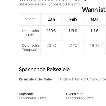
d
Selbstversorger-Fynbos-Cottage mit
Wann ist
Pool
Monat
Jan
Feb
Mär
139 €
119 €
111 €
Durchschn.
Preis
20 °C
21 °C
19 °C
Durchschn.
Temperatur
Spannende Reiseziele
Reiseziele in der Nähe
Andere Arten von Unterkünft
Kapstadt
Overstrand
Ferienunterkünfte
Ferienunterkünfte