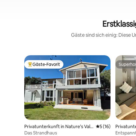
Erstklass
Gäste sind sich einig: Diese
Gäste-Favorit
Superho
Beliebter Gäste-Favorit.
Superho
Privatunterkunft in Nature's Vall
Durchschnittliche 
5 (16)
Privatunt
ey
Valley
Das Strandhaus
Entspannt