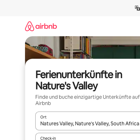
Zu
Inhalten
springen
Ferienunterkünfte in
Nature's Valley
Finde und buche einzigartige Unterkünfte auf
Airbnb
Ort
Wenn Ergebnisse verfügbar sind, navigiere mit d
Check-in