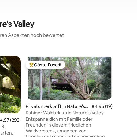
e's Valley
teren Aspekten hoch bewertet.
Kuppelha
Gäste-Favorit
Gäste
Beliebter Gäste-Favorit.
Beliebte
Naturkup
Entfliehe
Weise mi
Waldurlaub. Eingebettet im He
einheimi
Route bi
perfekte
Privatunterkunft in Nature's V
Durchschnittliche Be
4,95 (19)
Wildnis. Unser Kuppelhaus ist
alley
Ruhiger Waldurlaub in Nature's Valley.
wundersc
Entspanne dich mit Familie oder
urchschnittliche Bewertung: 4,97 von 5, 292 Bewertungen
4,97 (292)
dem ver
Freunden in diesem friedlichen
 3
80 Bewertungen
Freien, d
Waldversteck, umgeben von
arten,
einfügt u
Vogelgezwitscher und einheimischen