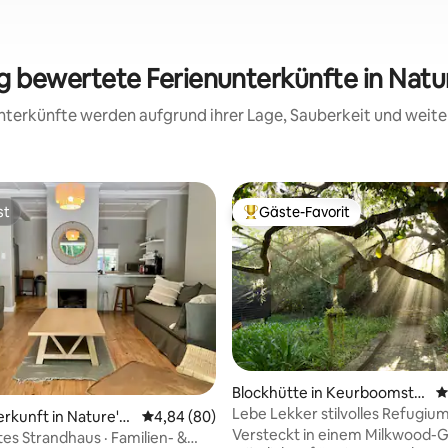
ig bewertete Ferienunterkünfte in Natur
 Unterkünfte werden aufgrund ihrer Lage, Sauberkeit und wei
st
Gäste-Favorit
st
Beliebter Gäste-Favorit.
Blockhütte in Keurboomstra
D
nd
Lebe Lekker stilvolles Refugium
Bewertung: 5 von 5, 16 Bewertungen
erkunft in Nature's
Durchschnittliche Bewertung: 4,84 von 5, 
4,84 (80)
Gehminuten zum Strand
Versteckt in einem Milkwood-G
es Strandhaus · Familien- &