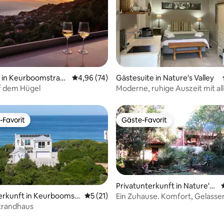
 Bewertung: 5 von 5, 7 Bewertungen
in Keurboomstran
Durchschnittliche Bewertung: 4,96 von 5, 
4,96 (74)
Gästesuite in Nature's Valley
f dem Hügel
Moderne, ruhige Auszeit mit a
Komfort – für 2 Personen
-Favorit
Gäste-Favorit
r Gäste-Favorit.
Gäste-Favorit
Privatunterkunft in Nature's
Valley
erkunft in Keurboomstr
Durchschnittliche Bewertung: 5 von 5, 
5 (21)
Ein Zuhause. Komfort, Gelassen
Vögel, Bäume und Meer.
Strandhaus
wertung: 4,95 von 5, 41 Bewertungen