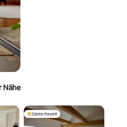
er Nähe
Gäste-Favorit
Beliebter Gäste-Favorit.