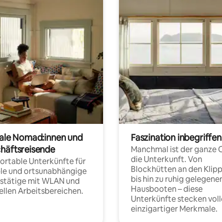
tale Nomad:innen und
Faszination inbegriffen
häftsreisende
Manchmal ist der ganze 
die Unterkunft. Von
rtable Unterkünfte für
Blockhütten an den Klip
ble und ortsunabhängige
bis hin zu ruhig gelegene
fstätige mit WLAN und
Hausbooten – diese
ellen Arbeitsbereichen.
Unterkünfte stecken voll
einzigartiger Merkmale.