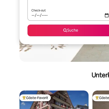
Check-out
Suche
Unterk
Gäste-Favorit
Gäste
Beliebter Gäste-Favorit.
Beliebte