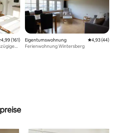
urchschnittliche Bewertung: 4,99 von 5, 161 Bewertungen
4,99 (161)
Eigentumswohnung
Durchschnittliche Be
4,93 (44)
sszügigem
Ferienwohnung Wintersberg
23 Bewertungen
preise