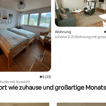
rtung: 4,91 von 5, 100 Bewertungen
Wohnung
D
schöne 2-Zi.Wohnung mit gro
Sitzplatz
Durchschnittliche Bewertung: 5 von 5, 
5 (23)
tudio mit Aussicht
rt wie zuhause und großartige Monats