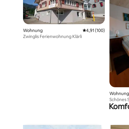
Wohnung
Durchschnittliche Bewe
4,91 (100)
Zwinglis Ferienwohnung Klärli
Wohnung
Schönes S
Komfo