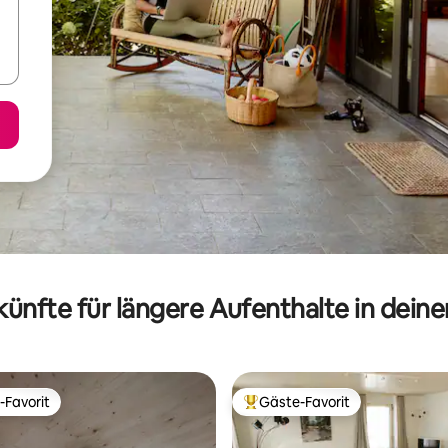
ünfte für längere Aufenthalte in dein
-Favorit
Gäste-Favorit
r Gäste-Favorit.
Beliebter Gäste-Favorit.