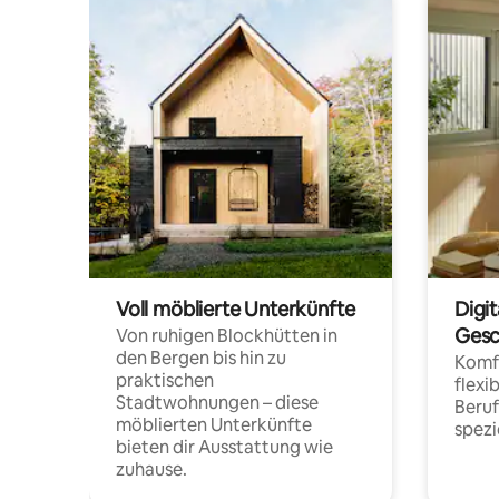
Voll möblierte Unterkünfte
Digi
Gesc
Von ruhigen Blockhütten in
den Bergen bis hin zu
Komfo
praktischen
flexi
Stadtwohnungen – diese
Beru
möblierten Unterkünfte
spezi
bieten dir Ausstattung wie
zuhause.