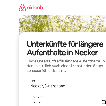
Zu
Inhalten
springen
Unterkünfte für längere
Aufenthalte in Necker
Finde Unterkünfte für längere Aufenthalte, in
denen du dich auch einen Monat oder länger
zuhause fühlen kannst.
Ort
Wenn Ergebnisse verfügbar sind, navigiere mit d
Check-in