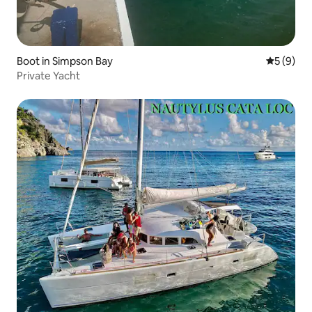
Boot in Simpson Bay
Durchschn
5 (9)
Private Yacht