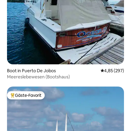
Boot in Puerto De Jobos
Durchschnittli
4,85 (297)
Meereslebewesen (Bootshaus)
Gäste-Favorit
Beliebter Gäste-Favorit.