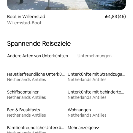
Boot in Willemstad
Durchschnittl
4,83 (46)
Willemstad-Boot
Spannende Reiseziele
Andere Arten von Unterkünften
Unternehmungen
Haustierfreundliche Unterkünfte
Unterkünfte mit Strandzugang
Netherlands Antilles
Netherlands Antilles
Schiffscontainer
Unterkünfte mit behindertengerechtem Bett
Netherlands Antilles
Netherlands Antilles
Bed & Breakfasts
Wohnungen
Netherlands Antilles
Netherlands Antilles
Familienfreundliche Unterkünfte
Mehr anzeigen
Netherlands Antilles