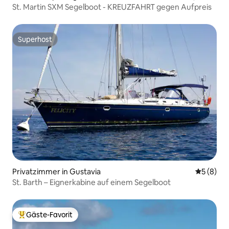
St. Martin SXM Segelboot - KREUZFAHRT gegen Aufpreis
Superhost
Superhost
Privatzimmer in Gustavia
Durchschn
5 (8)
St. Barth – Eignerkabine auf einem Segelboot
Gäste-Favorit
Beliebter Gäste-Favorit.