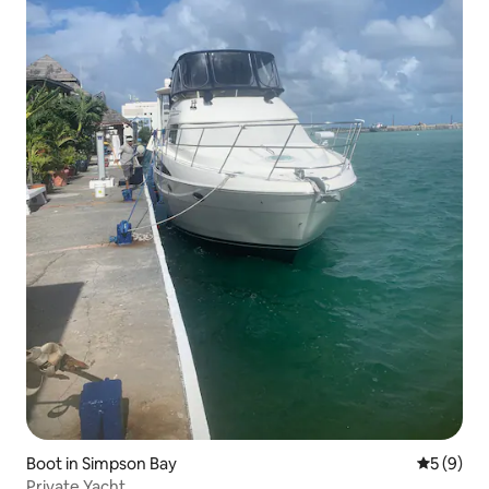
Boot in Simpson Bay
Durchschn
5 (9)
Private Yacht