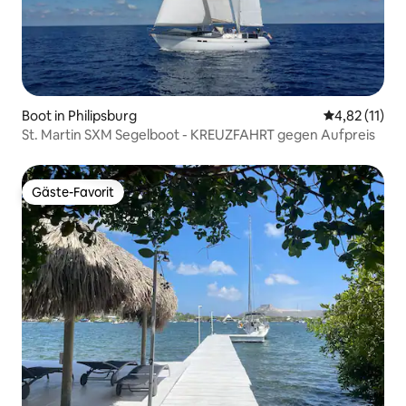
Boot in Philipsburg
Durchschnitt
4,82 (11)
St. Martin SXM Segelboot - KREUZFAHRT gegen Aufpreis
Gäste-Favorit
Gäste-Favorit