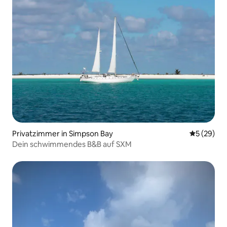
Privatzimmer in Simpson Bay
Durchschni
5 (29)
Dein schwimmendes B&B auf SXM