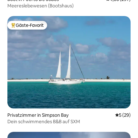
Meereslebewesen (Bootshaus)
Gäste-Favorit
Beliebter Gäste-Favorit.
Privatzimmer in Simpson Bay
Durchschni
5 (29)
Dein schwimmendes B&B auf SXM