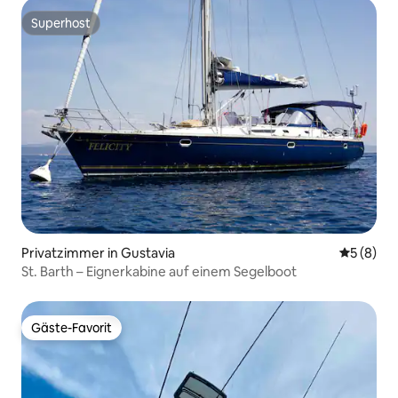
Superhost
Superhost
Privatzimmer in Gustavia
Durchschn
5 (8)
St. Barth – Eignerkabine auf einem Segelboot
Gäste-Favorit
Gäste-Favorit