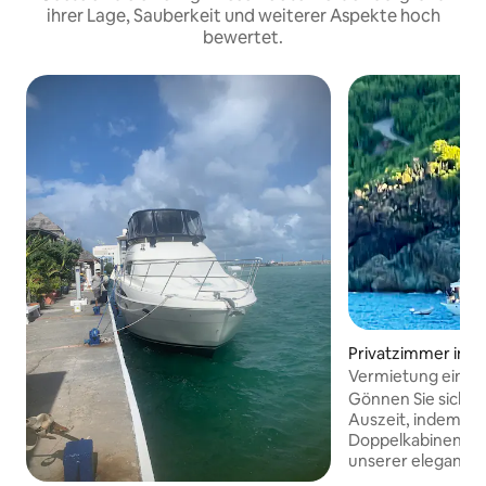
ihrer Lage, Sauberkeit und weiterer Aspekte hoch
bewertet.
Privatzimmer in C
Vermietung einer
einem 17 m lange
Gönnen Sie sich e
Auszeit, indem Sie
Doppelkabinen mi
unserer eleganten
mieten. Vor Anke