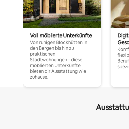
Voll möblierte Unterkünfte
Digi
Gesc
Von ruhigen Blockhütten in
den Bergen bis hin zu
Komfo
praktischen
flexi
Stadtwohnungen – diese
Beru
möblierten Unterkünfte
spezi
bieten dir Ausstattung wie
zuhause.
Ausstattu