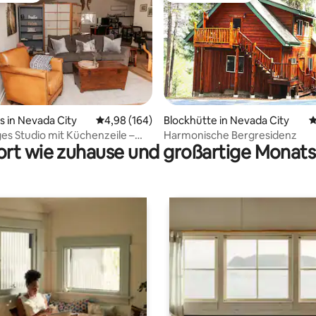
rtung: 4,98 von 5, 492 Bewertungen
 in Nevada City
Durchschnittliche Bewertung: 4,98 von 5, 1
4,98 (164)
Blockhütte in Nevada City
D
s Studio mit Küchenzeile –
Harmonische Bergresidenz
rt wie zuhause und großartige Monats
ratfuß