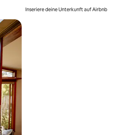
Inseriere deine Unterkunft auf Airbnb
h Berühren oder Wischgesten.