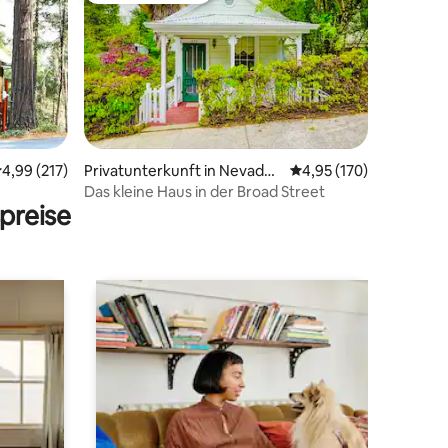
64 Bewertungen
urchschnittliche Bewertung: 4,99 von 5, 217 Bewertungen
4,99 (217)
Privatunterkunft in Nevada
Durchschnittliche Bew
4,95 (170)
City
Das kleine Haus in der Broad Street
preise