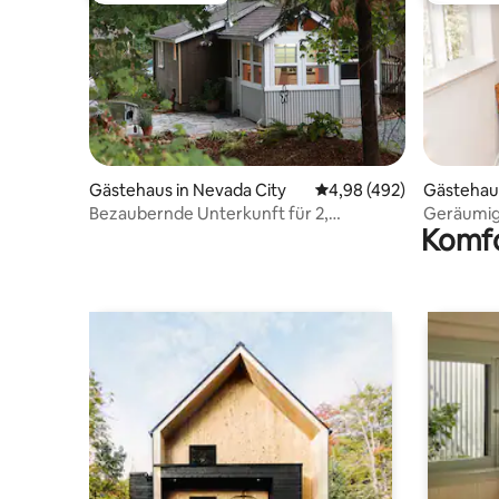
Gästehaus in Nevada City
Durchschnittliche Bewe
4,98 (492)
Gästehaus
Bezaubernde Unterkunft für 2,
Geräumige
Komfo
Downtown NC
750 Quad