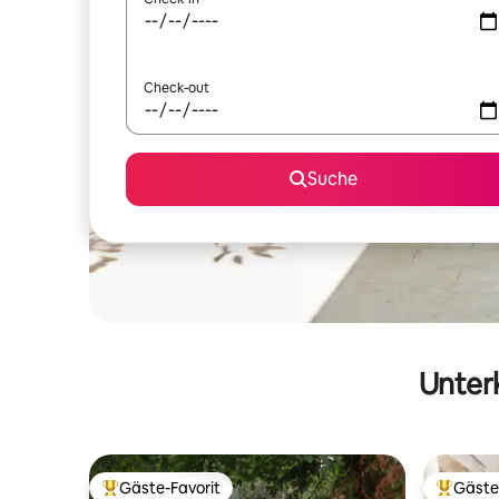
Check-out
Suche
Unterk
Gäste-Favorit
Gäste
Beliebter Gäste-Favorit.
Beliebte