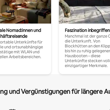
tale Nomad:innen und
Faszination inbegriffen
häftsreisende
Manchmal ist der ganze 
die Unterkunft. Von
rtable Unterkünfte für
Blockhütten an den Klip
ble und ortsunabhängige
bis hin zu ruhig gelegene
fstätige mit WLAN und
Hausbooten – diese
ellen Arbeitsbereichen.
Unterkünfte stecken voll
einzigartiger Merkmale.
ng und Vergünstigungen für längere A