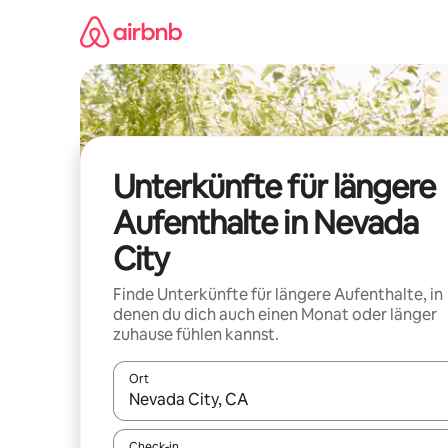
Zu
Inhalten
springen
Unterkünfte für längere
Aufenthalte in Nevada
City
Finde Unterkünfte für längere Aufenthalte, in
denen du dich auch einen Monat oder länger
zuhause fühlen kannst.
Ort
Wenn Ergebnisse verfügbar sind, navigiere mit d
Check-in