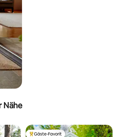
er Nähe
Gäste-Favorit
Beliebter Gäste-Favorit.