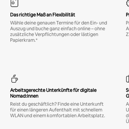
Das richtige Maß an Flexibilität
P
Wähle deine genauen Termine für den Ein- und
P
Auszug und buche ganz einfach online – ohne
A
zusätzliche Verpflichtungen oder lästigen
Z
Papierkram.*
Arbeitsgerechte Unterkünfte für digitale
S
Nomad:innen
G
Reist du geschäftlich? Finde eine Unterkunft
A
für einen längeren Aufenthalt mit schnellem
U
WLAN und einem komfortablen Arbeitsplatz.
d
Ü