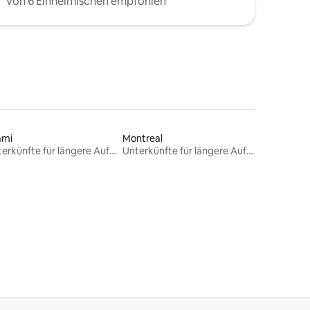
Von 6 Einheimischen empfohlen
ami
Montreal
Unterkünfte für längere Aufenthalte
Unterkünfte für längere Aufenthalte