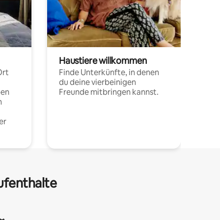
Haustiere willkommen
Ort
Finde Unterkünfte, in denen
du deine vierbeinigen
pen
Freunde mitbringen kannst.
n
er
ufenthalte