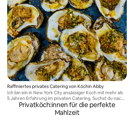
Raffiniertes privates Catering von Köchin Abby
Ich bin ein in New York City ansässiger Koch mit mehr als
5 Jahren Erfahrung im privaten Catering. Suchst du nach
Privatköch:innen für die perfekte
einem lockeren Brunch-Angebot für dein nächstes
Treffen? Jemanden, der bei Ihrer nächsten Dinner-Party
Mahlzeit
kocht? Ich freue mich auf die Zusammenarbeit mit dir!