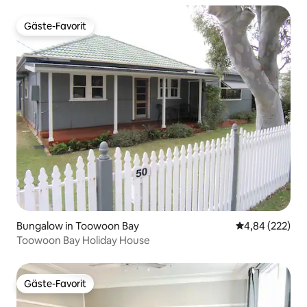
Gäste-Favorit
Gäste-Favorit
Bungalow in Toowoon Bay
Durchschnittli
4,84 (222)
Toowoon Bay Holiday House
Gäste-Favorit
Gäste-Favorit