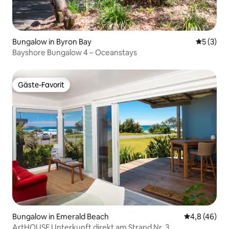
Bungalow in Byron Bay
Durchsch
5 (3)
Bayshore Bungalow 4 – Oceanstays
Gäste-Favorit
Gäste-Favorit
Bungalow in Emerald Beach
Durchschnit
4,8 (46)
ArtHOUSE Unterkunft direkt am Strand Nr. 3