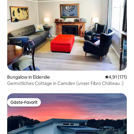
Bungalow in Elderslie
Durchschnittl
4,91 (171)
Gemütliches Cottage in Camden (unser Fibro Château :)
Gäste-Favorit
Gäste-Favorit