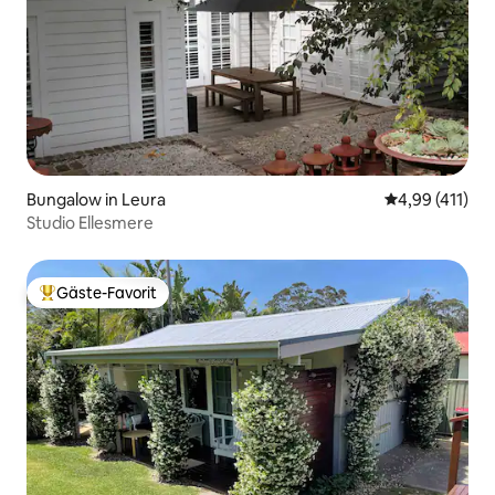
Bungalow in Leura
Durchschnittl
4,99 (411)
Studio Ellesmere
Gäste-Favorit
Beliebter Gäste-Favorit.