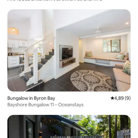
Bungalow in Byron Bay
Durchschnitt
4,89 (9)
Bayshore Bungalow 11 – Oceanstays