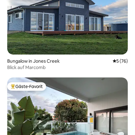
Bungalow in Jones Creek
Durchschni
5 (76)
Blick auf Marcomb
Gäste-Favorit
Beliebter Gäste-Favorit.