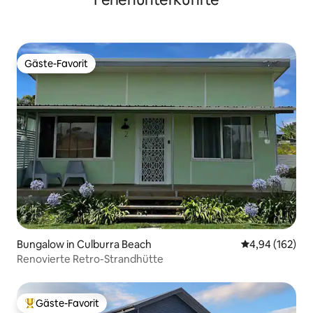
Gäste-Favorit
Gäste-Favorit
Bungalow in Culburra Beach
Durchschnittli
4,94 (162)
Renovierte Retro-Strandhütte
Gäste-Favorit
Beliebter Gäste-Favorit.