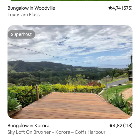
Bungalow in Woodville
Durchschnittl
4,74 (575)
Luxus am Fluss
Superhost
Superhost
Bungalow in Korora
Durchschnittl
4,82 (113)
Sky Loft On Bruxner – Korora – Coffs Harbour