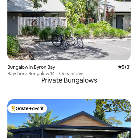
Bungalow in Byron Bay
Durchsch
5 (3)
Bayshore Bungalow 14 – Oceanstays
Private Bungalows
Gäste-Favorit
Beliebter Gäste-Favorit.