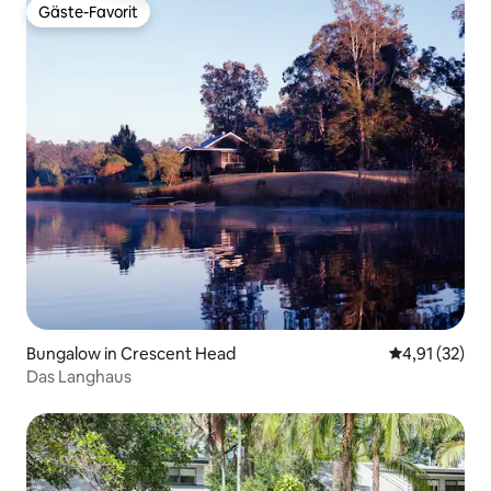
Gäste-Favorit
Gäste-Favorit
Bungalow in Crescent Head
Durchschnitt
4,91 (32)
Das Langhaus