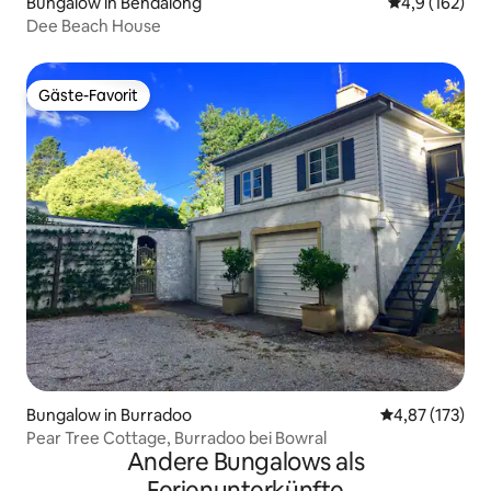
Bungalow in Bendalong
Durchschnitt
4,9 (162)
Dee Beach House
Gäste-Favorit
Gäste-Favorit
Bungalow in Burradoo
Durchschnittl
4,87 (173)
Pear Tree Cottage, Burradoo bei Bowral
Andere Bungalows als
Ferienunterkünfte