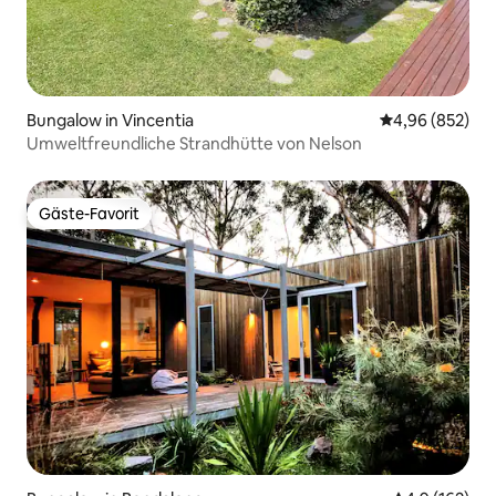
Bungalow in Vincentia
Durchschnittli
4,96 (852)
Umweltfreundliche Strandhütte von Nelson
Gäste-Favorit
Gäste-Favorit