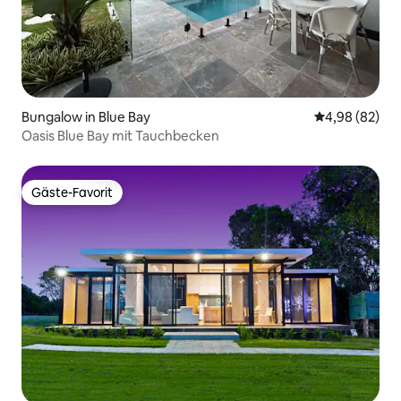
Bungalow in Blue Bay
Durchschnittl
4,98 (82)
Oasis Blue Bay mit Tauchbecken
Gäste-Favorit
Gäste-Favorit