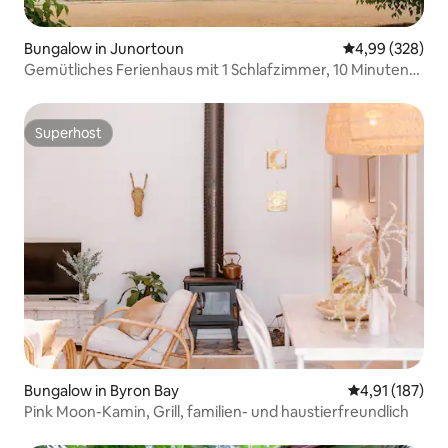
Bungalow in Junortoun
Durchschnittli
4,99 (328)
Gemütliches Ferienhaus mit 1 Schlafzimmer, 10 Minuten
zum Bendigo CBD, WLAN
Superhost
Superhost
Bungalow in Byron Bay
Durchschnittl
4,91 (187)
Pink Moon-Kamin, Grill, familien- und haustierfreundlich