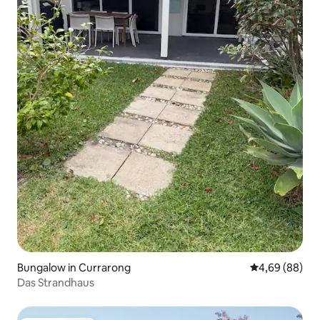
Bungalow in Currarong
Durchschnittl
4,69 (88)
Das Strandhaus