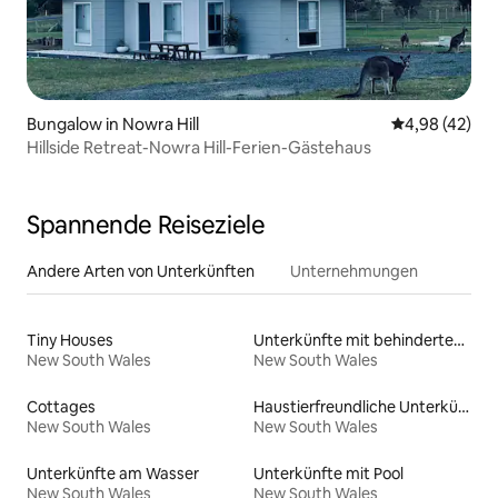
Bungalow in Nowra Hill
Durchschnittl
4,98 (42)
Hillside Retreat-Nowra Hill-Ferien-Gästehaus
Spannende Reiseziele
Andere Arten von Unterkünften
Unternehmungen
Tiny Houses
Unterkünfte mit behindertengerechtem WC
New South Wales
New South Wales
Cottages
Haustierfreundliche Unterkünfte
New South Wales
New South Wales
Unterkünfte am Wasser
Unterkünfte mit Pool
New South Wales
New South Wales