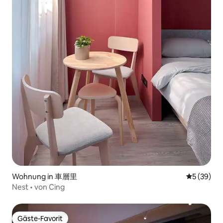
Wohnung in 車層里
Durchschni
5 (39)
Nest • von Cing
Gäste-Favorit
Gäste-Favorit