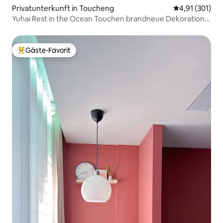
Privatunterkunft in Toucheng
Durchschnittl
4,91 (301)
Yuhai Rest in the Ocean Touchen brandneue Dekoration
Meerblick erste Reihe ~ Exotisches Ferienhaus / in der
Nähe von Manshan Wanghai Café
Gäste-Favorit
Beliebter Gäste-Favorit.