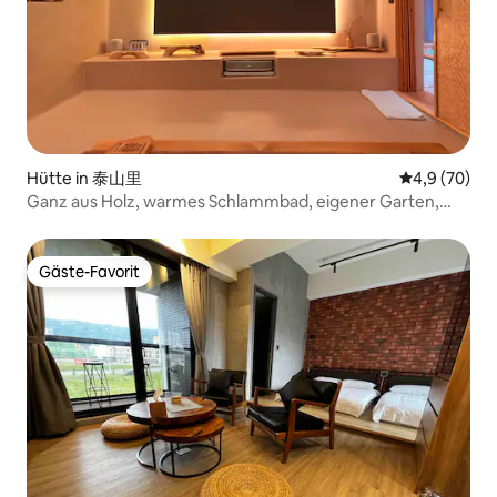
Hütte in 泰山里
Durchschnitt
4,9 (70)
Ganz aus Holz, warmes Schlammbad, eigener Garten,
Fußbad, großes Bad und Bettzeug aus Miso-Bohnen, das
intelligente Haus "Fuju"
Gäste-Favorit
Gäste-Favorit