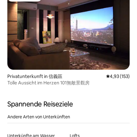
Privatunterkunft in 信義區
Durchschnittl
4,93 (153)
Tolle Aussicht im Herzen 101無敵景觀房
Spannende Reiseziele
Andere Arten von Unterkünften
Unterkünfte am Wasser
Lofts