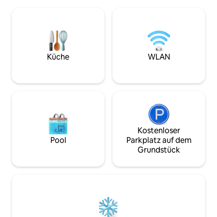
unter dem Sternenhimmel liegen –
Heimatstadt des 
äußerst therapeutisch. ※ Der Pool auf
Man Mountain, emp
der Dachterrasse ist täglich geöffnet:
Kugel-Reisnudeln f
Badehut, 50 Yuan Reinigungsgebühr, du
Gegend von Yangs
kannst ihn an der Theke überprüfen
Minuten zum Qing
Innenbad♪: Natürliche
Tempel, 8 Minuten
Natriumbicarbonatquelle, es gibt einen
Krabbenblasenquel
Küche
WLAN
Blasenpool im Zimmer, du kannst den
Fisch zu essen, 1
schönen Blick auf die Nacht genießen
Bienenpflückladen-Erleb
♪Doppelbett, Beistelltisch, Sofa ♪wLAN
und am frühen Mor
mit Internet-TV, Netflix ♪ Die Küche
Fahrräder zur Ve
kann benutzt werden, es gibt einen
auf dem Bergfeld
Cerankocher, Töpfe, Schüsseln,
erkunden. Erhalte täglich nur die gleiche
Essstäbchen usw. Du kannst Suppe
Gruppe von Gästen
kochen und Nudeln zubereiten.Es gibt
Zugang zu den G
Kostenloser
auch Stampfgläser sowie große und
dem Garten und g
Pool
Parkplatz auf dem
kleine Weingläser. ♪Haartrockner,
Privatsphäre und 
Grundstück
Duschgel, Shampoo, Badetuch,
deiner Familie un
Gesichtstuch, Zahnbürstenset
Zimmer ist je nac
Umkehrosmosewasser ist im♪ Raum
geöffnet. Wenn d
verfügbar, Getränke im Kühlschrank
öffnen musst, wird
sind kostenlos und es gibt Kaffeebeutel,
Reinigungsgebühr
Teebeutel, Kekse usw. Gute Babyfell
Über Betten: Stan
Kinder sind ♪willkommen,
Personen, bei Bed