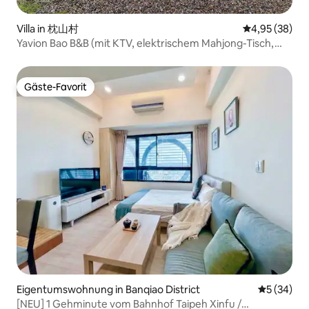
mit einer großen Thermalquelle-
Badewanne im Zimmer, in der du beim
Villa in 枕山村
Durchschnittl
4,95 (38)
Baden den Blick auf die Nacht, die Berge
Yavion Bao B&B (mit KTV, elektrischem Mahjong-Tisch,
und das Meer genießen kannst.
Nintendo-Switch) Grillen möglich, Küche verfügbar
Gäste-Favorit
Gäste-Favorit
Eigentumswohnung in Banqiao District
Durchschni
5 (34)
[NEU] 1 Gehminute vom Bahnhof Taipeh Xinfu /