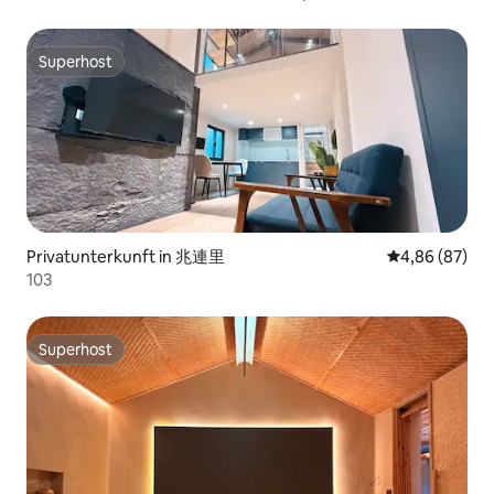
Glückliche Zeit Loft / Küche, Waschmaschine und
Trockner / Neu gebautes Zimmer für 1-4 Personen
Superhost
Superhost
Privatunterkunft in 兆連里
Durchschnittl
4,86 (87)
103
Superhost
Superhost