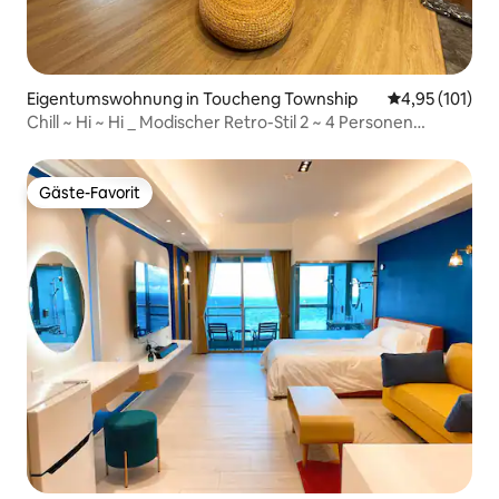
Eigentumswohnung in Toucheng Township
Durchschnittl
4,95 (101)
Chill ~ Hi ~ Hi _ Modischer Retro-Stil 2 ~ 4 Personen
Zimmer
Gäste-Favorit
Gäste-Favorit