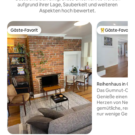
aufgrund ihrer Lage, Sauberkeit und weiteren
Aspekten hoch bewertet.
Gäste-Favorit
Gäste-Favorit
Gäste-Favorit
Beliebter Gäste-F
Reihenhaus in Cook
Das Gumnut-Cott
Genieße einen stil
Herzen von Newca
gemütliche, renovi
nur wenige Gehmi
dem Anzac Memori
der Darby Street,
vielem mehr entfe