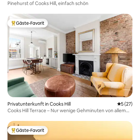
Pinehurst of Cooks Hill, einfach schön
Gäste-Favorit
Beliebter Gäste-Favorit.
Privatunterkunft in Cooks Hill
Durchschn
5 (27)
Cooks Hill Terrace – Nur wenige Gehminuten von allem
entfernt
Gäste-Favorit
Beliebter Gäste-Favorit.