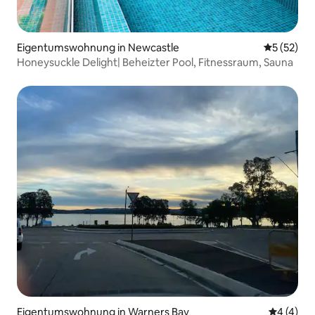
Eigentumswohnung in Newcastle
Durchschn
5 (52)
Honeysuckle Delight| Beheizter Pool, Fitnessraum, Sauna
Eigentumswohnung in Warners Bay
Durchsch
4 (4)