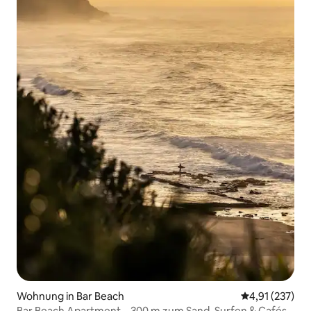
Wohnung in Bar Beach
Durchschnittl
4,91 (237)
Bar Beach Apartment – 300 m zum Sand, Surfen & Cafés