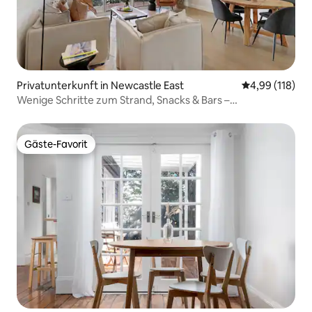
Privatunterkunft in Newcastle East
Durchschnittl
4,99 (118)
Wenige Schritte zum Strand, Snacks & Bars –
blitzsauberer Aufenthalt
Gäste-Favorit
Gäste-Favorit