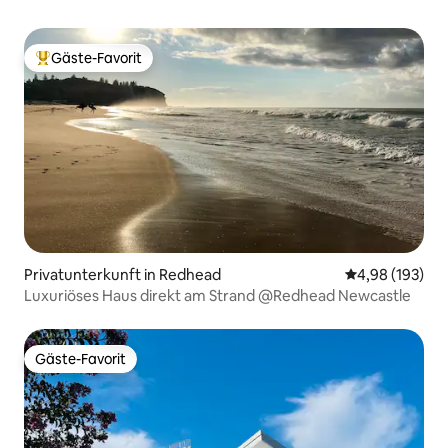
Gäste-Favorit
Beliebter Gäste-Favorit.
Privatunterkunft in Redhead
Durchschnittli
4,98 (193)
Luxuriöses Haus direkt am Strand @Redhead Newcastle
Gäste-Favorit
Gäste-Favorit