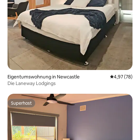
Eigentumswohnung in Newcastle
Durchschnittl
4,97 (78)
Die Laneway Lodgings
Superhost
Superhost