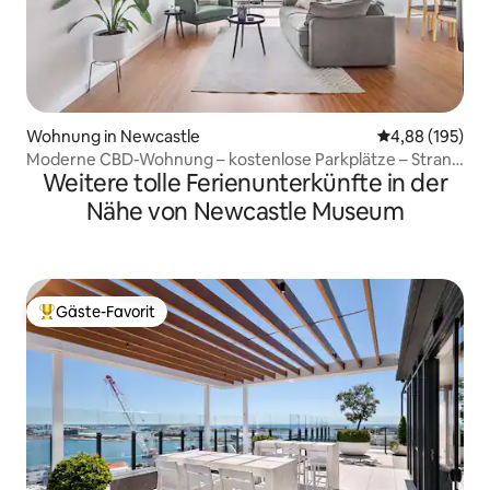
Wohnung in Newcastle
Durchschnittli
4,88 (195)
Moderne CBD-Wohnung – kostenlose Parkplätze – Strand
Weitere tolle Ferienunterkünfte in der
zu Fuß erreichbar
Nähe von Newcastle Museum
Gäste-Favorit
Beliebter Gäste-Favorit.