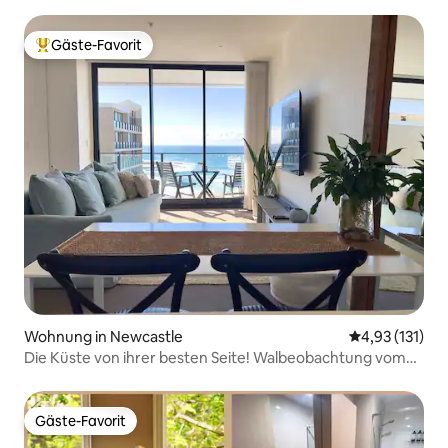
Gäste-Favorit
Beliebter Gäste-Favorit.
Wohnung in Newcastle
Durchschnittl
4,93 (131)
Die Küste von ihrer besten Seite! Walbeobachtung vom
Bett aus.
Gäste-Favorit
Gäste-Favorit