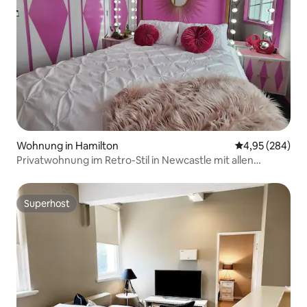
Wohnung in Hamilton
Durchschnittli
4,95 (284)
Privatwohnung im Retro-Stil in Newcastle mit allen
Annehmlichkeiten
Superhost
Superhost