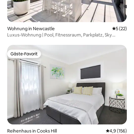
Wohnung in Newcastle
Durchschn
5 (22)
Luxus-Wohnung | Pool, Fitnessraum, Parkplatz, Sky
Rooftop
Gäste-Favorit
Gäste-Favorit
Reihenhaus in Cooks Hill
Durchschnitt
4,9 (156)