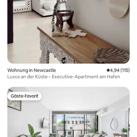
Wohnung in Newcastle
Durchschnittl
4,94 (115)
Luxus an der Küste – Executive-Apartment am Hafen
Gäste-Favorit
Gäste-Favorit