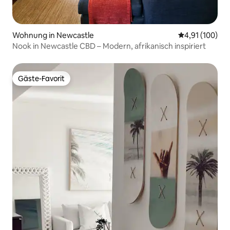
Wohnung in Newcastle
Durchschnittl
4,91 (100)
Nook in Newcastle CBD – Modern, afrikanisch inspiriert
Gäste-Favorit
Gäste-Favorit