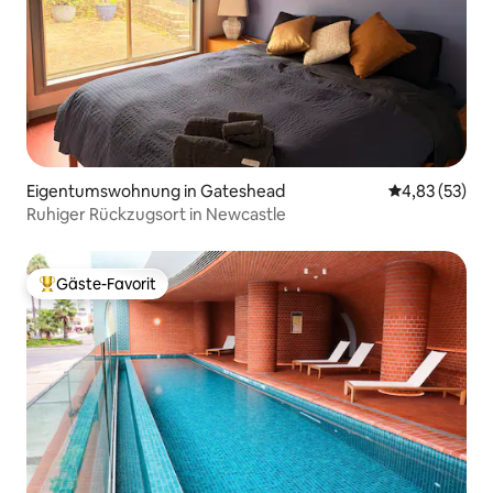
Eigentumswohnung in Gateshead
Durchschnitt
4,83 (53)
Ruhiger Rückzugsort in Newcastle
Gäste-Favorit
Beliebter Gäste-Favorit.