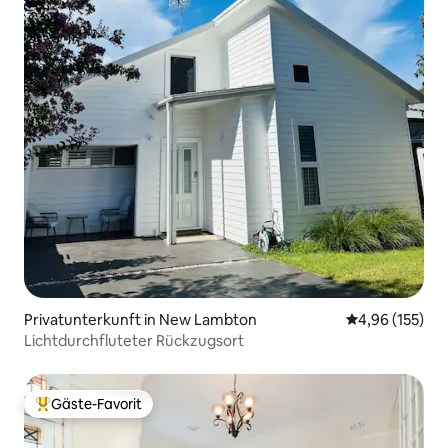
Privatunterkunft in New Lambton
Durchschnittl
4,96 (155)
Lichtdurchfluteter Rückzugsort
Gäste-Favorit
Beliebter Gäste-Favorit.