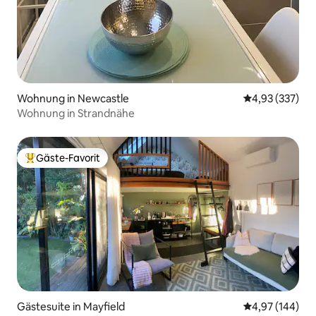
Wohnung in Newcastle
Durchschnittli
4,93 (337)
Wohnung in Strandnähe
Gäste-Favorit
Beliebter Gäste-Favorit.
Gästesuite in Mayfield
Durchschnittli
4,97 (144)