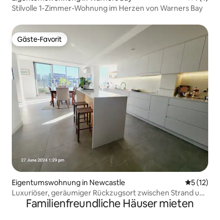
Stilvolle 1-Zimmer-Wohnung im Herzen von Warners Bay
Gäste-Favorit
Gäste-Favorit
Eigentumswohnung in Newcastle
Durchschn
5 (12)
Luxuriöser, geräumiger Rückzugsort zwischen Strand und
Familienfreundliche Häuser mieten
Hafen