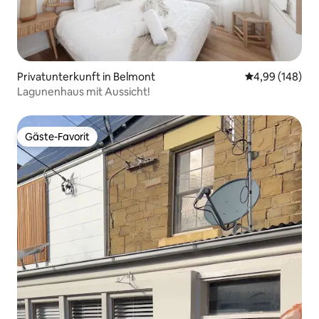
Privatunterkunft in Belmont
Durchschnittli
4,99 (148)
Lagunenhaus mit Aussicht!
Gäste-Favorit
Gäste-Favorit