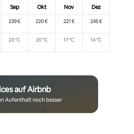
Sep
Okt
Nov
Dez
239 €
220 €
221 €
245 €
23 °C
20 °C
17 °C
14 °C
ices auf Airbnb
n Aufenthalt noch besser