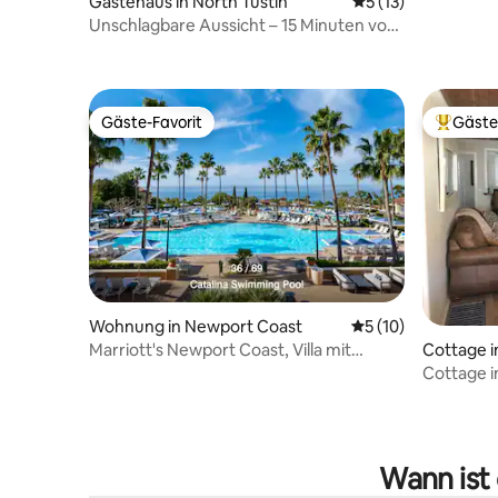
Gästehaus in North Tustin
Durchschnittliche
5 (13)
Fahrräder
Unschlagbare Aussicht – 15 Minuten von
Parkplatz
Disney entfernt! 2 Schlafzimmer mit
Terrasse
Gäste-Favorit
Gäste
Gäste-Favorit
Beliebte
Wohnung in Newport Coast
Durchschnittliche 
5 (10)
Marriott's Newport Coast, Villa mit
Cottage i
2 Schlafzimmern/2 Badezimmern
Cottage i
Wann ist