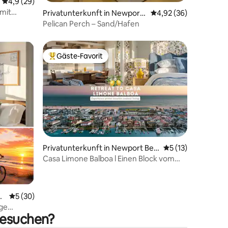
Durchschnittliche Bewertung: 4,9 von 5, 29 Bewertungen
4,9 (29)
 mit
Privatunterkunft in Newport
Durchschnittliche Be
4,92 (36)
Beach
Pelican Perch – Sand/Hafen
Gäste-Favorit
Beliebter Gäste-Favorit.
Privatunterkunft in Newport Bea
Durchschnittliche
5 (13)
ch
Casa Limone Balboa l Einen Block vom
51 Bewertungen
Strand entfernt l Parkplatz
ea
Durchschnittliche Bewertung: 5 von 5, 30 Bewertungen
5 (30)
ge
besuchen?
ucht
platz