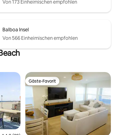
Von 173 Einheimischen empfohlen
Balboa Insel
Von 566 Einheimischen empfohlen
 Beach
Gäste-Favorit
Gäste-Favorit
38 Bewertungen