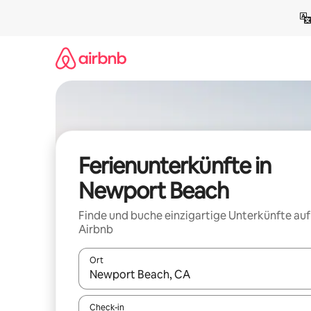
Zu
Inhalten
springen
Ferienunterkünfte in
Newport Beach
Finde und buche einzigartige Unterkünfte auf
Airbnb
Ort
Wenn Ergebnisse verfügbar sind, navigiere mit d
Check-in