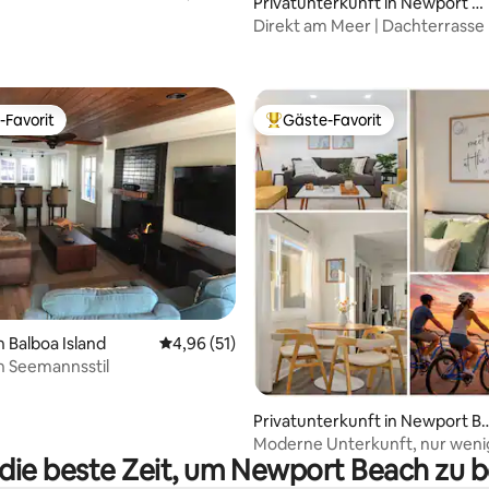
 Bewertung: 5 von 5, 13 Bewertungen
Privatunterkunft in Newport B
, Kingsize-Betten, Klimaanlage,
each
Direkt am Meer | Dachterrasse
Panoramablick
-Favorit
Gäste-Favorit
r Gäste-Favorit.
Beliebter Gäste-Favorit.
Bewertung: 5 von 5, 10 Bewertungen
n Balboa Island
Durchschnittliche Bewertung: 4,96 von 5, 
4,96 (51)
n Seemannsstil
Privatunterkunft in Newport B
ch
Moderne Unterkunft, nur weni
 die beste Zeit, um Newport Beach zu 
Schritte vom Strand und der B
entfernt, FAHRRÄDER und Park