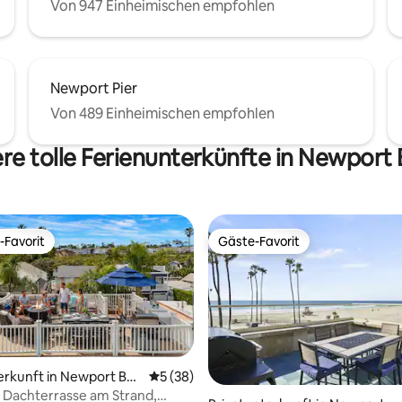
Von 947 Einheimischen empfohlen
Newport Pier
Von 489 Einheimischen empfohlen
re tolle Ferienunterkünfte in Newport
-Favorit
Gäste-Favorit
r Gäste-Favorit.
Gäste-Favorit
erkunft in Newport Bea
Durchschnittliche Bewertung: 5 von 5, 
5 (38)
 Dachterrasse am Strand,