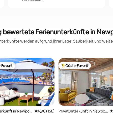
ig bewertete Ferienunterkünfte in New
 Unterkünfte werden aufgrund ihrer Lage, Sauberkeit und wei
-Favorit
Gäste-Favorit
r Gäste-Favorit.
Beliebter Gäste-Favorit.
rtung: 4,95 von 5, 332 Bewertungen
erkunft in Newport
Durchschnittliche Bewertung: 4,98 von 5, 1
4,98 (156)
Privatunterkunft in Newpor
D