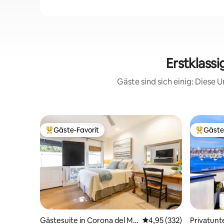
Erstklass
Gäste sind sich einig: Diese
Gäste-Favorit
Gäste
Beliebter Gäste-Favorit.
Beliebte
Gästesuite in Corona del Ma
Durchschnittliche Bewe
4,95 (332)
Privatunt